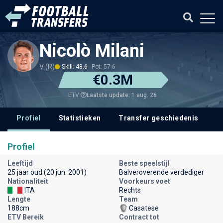
Nicolò Milani
V (R)
Skill: 48.6
Pot: 57.6
€0.3M
Laatste update: 1 aug. 26
ETV
Profiel
Statistieken
Transfer geschiedenis
V
Profiel
Leeftijd
Beste speelstijl
25 jaar oud (20 jun. 2001)
Balveroverende verdediger
Nationaliteit
Voorkeurs voet
ITA
Rechts
Lengte
Team
188cm
Casatese
ETV Bereik
Contract tot