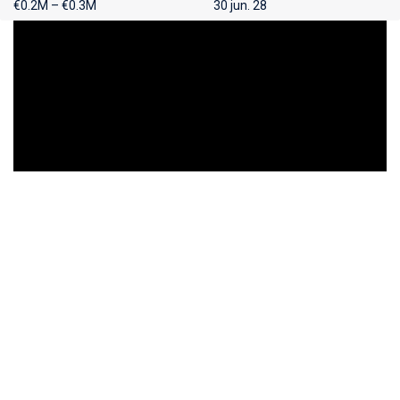
€0.2M – €0.3M
30 jun. 28