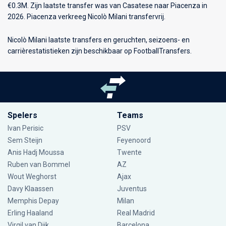
€0.3M. Zijn laatste transfer was van Casatese naar Piacenza in
2026. Piacenza verkreeg Nicolò Milani transfervrij.
Nicolò Milani laatste transfers en geruchten, seizoens- en
carrièrestatistieken zijn beschikbaar op FootballTransfers.
Spelers
Teams
Ivan Perisic
PSV
Sem Steijn
Feyenoord
Anis Hadj Moussa
Twente
Ruben van Bommel
AZ
Wout Weghorst
Ajax
Davy Klaassen
Juventus
Memphis Depay
Milan
Erling Haaland
Real Madrid
Virgil van Dijk
Barcelona