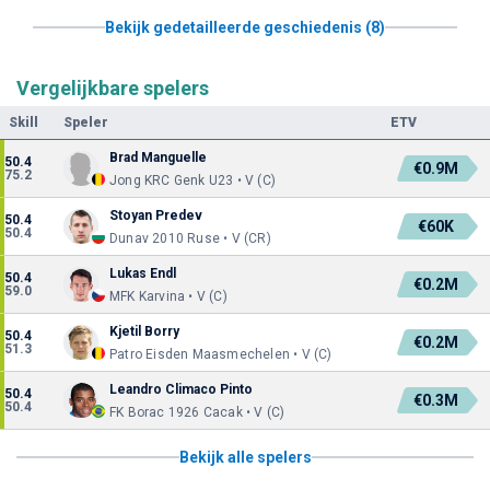
Bekijk gedetailleerde geschiedenis (8)
Vergelijkbare spelers
Skill
Speler
ETV
Brad Manguelle
50.4
€0.9M
75.2
Jong KRC Genk U23 • V (C)
Stoyan Predev
50.4
€60K
50.4
Dunav 2010 Ruse • V (CR)
Lukas Endl
50.4
€0.2M
59.0
MFK Karvina • V (C)
Kjetil Borry
50.4
€0.2M
51.3
Patro Eisden Maasmechelen • V (C)
Leandro Climaco Pinto
50.4
€0.3M
50.4
FK Borac 1926 Cacak • V (C)
Bekijk alle spelers