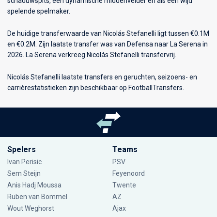
schaduwspits, een dynamische middenvelder en als een wijd
spelende spelmaker.
De huidige transferwaarde van Nicolás Stefanelli ligt tussen €0.1M
en €0.2M. Zijn laatste transfer was van Defensa naar La Serena in
2026. La Serena verkreeg Nicolás Stefanelli transfervrij.
Nicolás Stefanelli laatste transfers en geruchten, seizoens- en
carrièrestatistieken zijn beschikbaar op FootballTransfers.
Spelers
Teams
Ivan Perisic
PSV
Sem Steijn
Feyenoord
Anis Hadj Moussa
Twente
Ruben van Bommel
AZ
Wout Weghorst
Ajax