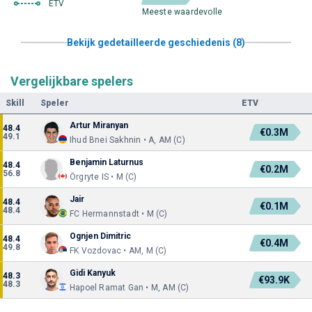
ETV
Meeste waardevolle
Bekijk gedetailleerde geschiedenis (8)
Vergelijkbare spelers
Skill
Speler
ETV
Artur Miranyan
48.4
€0.3M
49.1
Ihud Bnei Sakhnin • A, AM (C)
Benjamin Laturnus
48.4
€0.2M
56.8
Örgryte IS • M (C)
Jair
48.4
€0.1M
48.4
FC Hermannstadt • M (C)
Ognjen Dimitric
48.4
€0.4M
49.8
FK Vozdovac • AM, M (C)
Gidi Kanyuk
48.3
€93.9K
48.3
Hapoel Ramat Gan • M, AM (C)