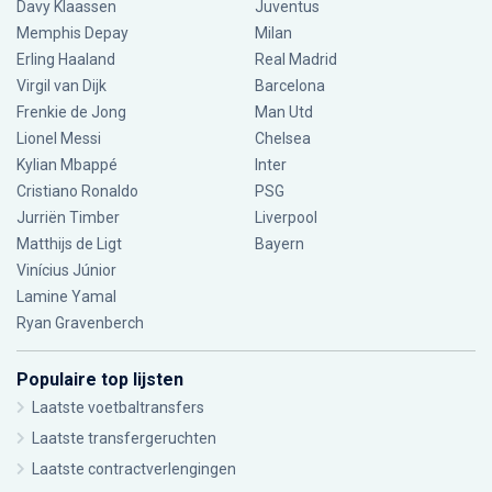
Davy Klaassen
Juventus
Memphis Depay
Milan
Erling Haaland
Real Madrid
Virgil van Dijk
Barcelona
Frenkie de Jong
Man Utd
Lionel Messi
Chelsea
Kylian Mbappé
Inter
Cristiano Ronaldo
PSG
Jurriën Timber
Liverpool
Matthijs de Ligt
Bayern
Vinícius Júnior
Lamine Yamal
Ryan Gravenberch
Populaire top lijsten
Laatste voetbaltransfers
Laatste transfergeruchten
Laatste contractverlengingen