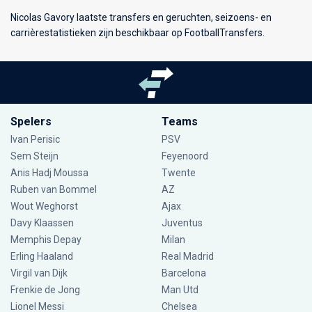
Nicolas Gavory laatste transfers en geruchten, seizoens- en
carrièrestatistieken zijn beschikbaar op FootballTransfers.
Spelers
Teams
Ivan Perisic
PSV
Sem Steijn
Feyenoord
Anis Hadj Moussa
Twente
Ruben van Bommel
AZ
Wout Weghorst
Ajax
Davy Klaassen
Juventus
Memphis Depay
Milan
Erling Haaland
Real Madrid
Virgil van Dijk
Barcelona
Frenkie de Jong
Man Utd
Lionel Messi
Chelsea