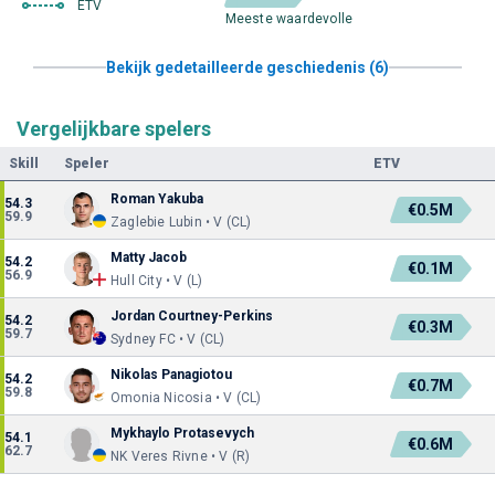
ETV
Meeste waardevolle
Bekijk gedetailleerde geschiedenis (6)
Vergelijkbare spelers
Skill
Speler
ETV
Roman Yakuba
54.3
€0.5M
59.9
Zaglebie Lubin • V (CL)
Matty Jacob
54.2
€0.1M
56.9
Hull City • V (L)
Jordan Courtney-Perkins
54.2
€0.3M
59.7
Sydney FC • V (CL)
Nikolas Panagiotou
54.2
€0.7M
59.8
Omonia Nicosia • V (CL)
Mykhaylo Protasevych
54.1
€0.6M
62.7
NK Veres Rivne • V (R)