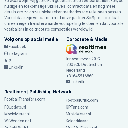
ze waard zijn. Wij gebruiken gedetailleerde voetbal statistieken, de
huidige en toekomstige Skill levels, contract data en nog meer
details om zo onze unieke rekenmethodes toe te kunnen passen.
Vanuit daar zijn we, samen met onze partner SciSports, in staat
om een eigen transferwaarde voorspelling te doen en dat voor alle
voetballers in de grootste competities wereldwijd.
Volg ons op social media
Corporate & Media
Facebook
Instagram
Innovatieweg 20-C
X
7007CD Doetinchem
LinkedIn
Nederland
+31645516860
LinkedIn
Realtimes | Publishing Network
FootballTransfers.com
FootballCritic.com
FCUpdate.nl
GPFans.com
MovieMeter.nl
MusicMeter.nl
WijWedden.net
Kelderklasse
Anfield Watch
MeeMetOranje.nl