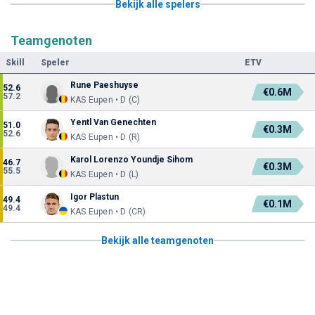
Bekijk alle spelers
Teamgenoten
Skill
Speler
ETV
Rune Paeshuyse
52.6
€0.6M
57.2
KAS Eupen • D (C)
Yentl Van Genechten
51.0
€0.3M
52.6
KAS Eupen • D (R)
Karol Lorenzo Youndje Sihom
46.7
€0.3M
55.5
KAS Eupen • D (L)
Igor Plastun
49.4
€0.1M
49.4
KAS Eupen • D (CR)
Bekijk alle teamgenoten