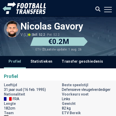
Nicolas Gavory
V (L)
Skill: 52.2
Pot: 52.2
€0.2M
Laatste update: 1 aug. 26
ETV
Profiel
Statistieken
Transfer geschiedenis
V
Profiel
Leeftijd
Beste speelstijl
31 jaar oud (16 feb. 1995)
Defensieve vleugelverdediger
Nationaliteit
Voorkeurs voet
FRA
Links
Lengte
Gewicht
182cm
82 kg
Team
ETV Bereik