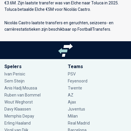
€3.6M. Zijn laatste transfer was van Elche naar Toluca in 2025.
Toluca betaalde Elche €5M voor Nicolás Castro.
Nicolás Castro laatste transfers en geruchten, seizoens- en
carrièrestatistieken zijn beschikbaar op FootballTransfers.
Spelers
Teams
Ivan Perisic
PSV
Sem Steijn
Feyenoord
Anis Hadj Moussa
Twente
Ruben van Bommel
AZ
Wout Weghorst
Ajax
Davy Klaassen
Juventus
Memphis Depay
Milan
Erling Haaland
Real Madrid
Virgil van Dijk
Barcelona