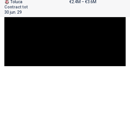
Toluca
€2.4M – €3.6M
Contract tot
30 jun. 29