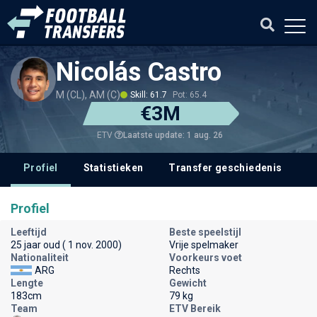
Nicolás Castro
M (CL), AM (C)
Skill: 61.7
Pot: 65.4
€3M
Laatste update: 1 aug. 26
ETV
Profiel
Statistieken
Transfer geschiedenis
V
Profiel
Leeftijd
Beste speelstijl
25 jaar oud ( 1 nov. 2000)
Vrije spelmaker
Nationaliteit
Voorkeurs voet
ARG
Rechts
Lengte
Gewicht
183cm
79 kg
Team
ETV Bereik