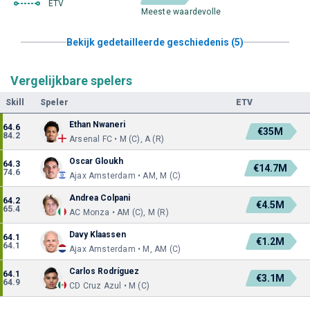
ETV
Meeste waardevolle
Bekijk gedetailleerde geschiedenis (5)
Vergelijkbare spelers
Skill
Speler
ETV
Ethan Nwaneri
64.6
€35M
84.2
Arsenal FC • M (C), A (R)
Oscar Gloukh
64.3
€14.7M
74.6
Ajax Amsterdam • AM, M (C)
Andrea Colpani
64.2
€4.5M
65.4
AC Monza • AM (C), M (R)
Davy Klaassen
64.1
€1.2M
64.1
Ajax Amsterdam • M, AM (C)
Carlos Rodríguez
64.1
€3.1M
64.9
CD Cruz Azul • M (C)