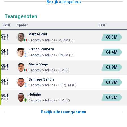
Bekijk alle spelers
Teamgenoten
Skill
Speler
ETV
Marcel Ruiz
65.9
€8.3M
74.2
Deportivo Toluca • M, DM (C)
Franco Romero
64.9
€4.4M
67.4
Deportivo Toluca • DM, M (C)
Alexis Vega
68.4
€3.9M
68.9
Deportivo Toluca • F, M (L)
Santiago Simón
64.7
€3.7M
71.5
Deportivo Toluca • D (R), M (C)
Helinho
59.4
€3.5M
62.1
Deportivo Toluca • F, M (R)
Bekijk alle teamgenoten