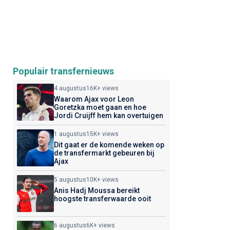
Populair transfernieuws
4 augustus
16K+ views
Waarom Ajax voor Leon
Goretzka moet gaan en hoe
Jordi Cruijff hem kan overtuigen
1 augustus
15K+ views
Dit gaat er de komende weken op
de transfermarkt gebeuren bij
Ajax
5 augustus
10K+ views
Anis Hadj Moussa bereikt
hoogste transferwaarde ooit
6 augustus
6K+ views