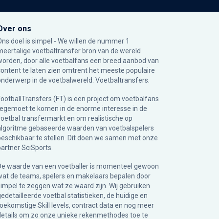
Over ons
Ons doel is simpel - We willen de nummer 1
meertalige voetbaltransfer bron van de wereld
worden, door alle voetbalfans een breed aanbod van
content te laten zien omtrent het meeste populaire
onderwerp in de voetbalwereld: Voetbaltransfers.
FootballTransfers (FT) is een project om voetbalfans
tegemoet te komen in de enorme interesse in de
voetbal transfermarkt en om realistische op
algoritme gebaseerde waarden van voetbalspelers
beschikbaar te stellen. Dit doen we samen met onze
partner
SciSports
.
De waarde van een voetballer is momenteel gewoon
wat de teams, spelers en makelaars bepalen door
simpel te zeggen wat ze waard zijn. Wij gebruiken
gedetailleerde voetbal statistieken, de huidige en
toekomstige Skill levels, contract data en nog meer
details om zo onze unieke rekenmethodes toe te