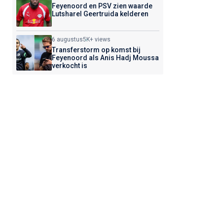
Feyenoord en PSV zien waarde
Lutsharel Geertruida kelderen
6 augustus
5K+ views
Transferstorm op komst bij
Feyenoord als Anis Hadj Moussa
verkocht is