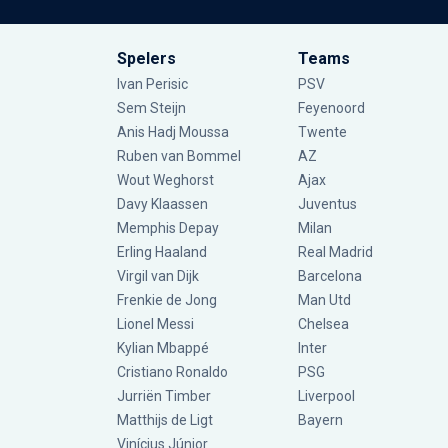
Spelers
Teams
Ivan Perisic
PSV
Sem Steijn
Feyenoord
Anis Hadj Moussa
Twente
Ruben van Bommel
AZ
Wout Weghorst
Ajax
Davy Klaassen
Juventus
Memphis Depay
Milan
Erling Haaland
Real Madrid
Virgil van Dijk
Barcelona
Frenkie de Jong
Man Utd
Lionel Messi
Chelsea
Kylian Mbappé
Inter
Cristiano Ronaldo
PSG
Jurriën Timber
Liverpool
Matthijs de Ligt
Bayern
Vinícius Júnior