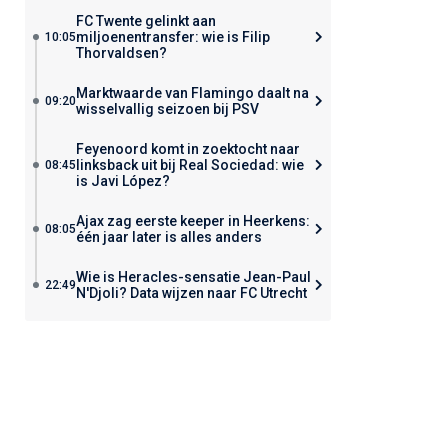
FC Twente gelinkt aan
miljoenentransfer: wie is Filip
10:05
Thorvaldsen?
Marktwaarde van Flamingo daalt na
09:20
wisselvallig seizoen bij PSV
Feyenoord komt in zoektocht naar
linksback uit bij Real Sociedad: wie
08:45
is Javi López?
Ajax zag eerste keeper in Heerkens:
08:05
één jaar later is alles anders
Wie is Heracles-sensatie Jean-Paul
22:49
N'Djoli? Data wijzen naar FC Utrecht