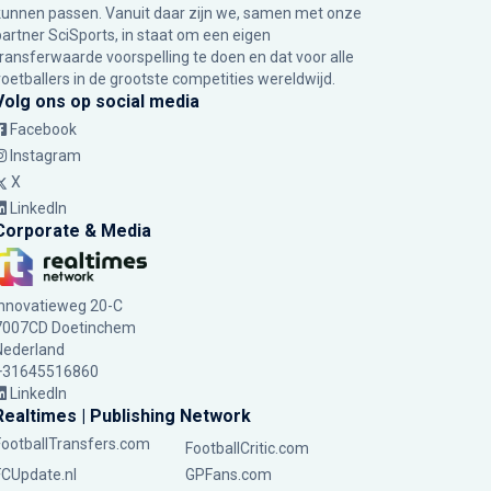
kunnen passen. Vanuit daar zijn we, samen met onze
partner SciSports, in staat om een eigen
transferwaarde voorspelling te doen en dat voor alle
voetballers in de grootste competities wereldwijd.
Volg ons op social media
Facebook
Instagram
X
LinkedIn
Corporate & Media
Innovatieweg 20-C
7007CD Doetinchem
Nederland
+31645516860
LinkedIn
Realtimes | Publishing Network
FootballTransfers.com
FootballCritic.com
FCUpdate.nl
GPFans.com