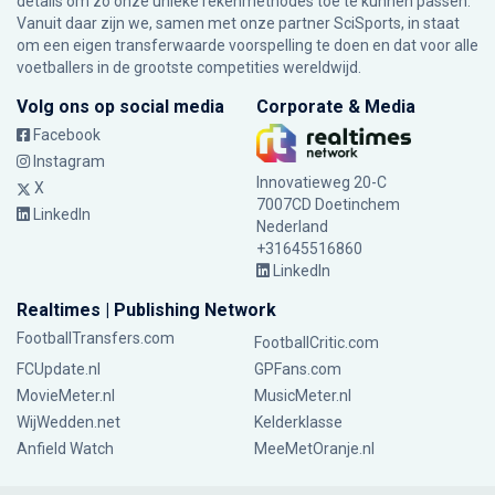
details om zo onze unieke rekenmethodes toe te kunnen passen.
Vanuit daar zijn we, samen met onze partner SciSports, in staat
om een eigen transferwaarde voorspelling te doen en dat voor alle
voetballers in de grootste competities wereldwijd.
Volg ons op social media
Corporate & Media
Facebook
Instagram
Innovatieweg 20-C
X
7007CD Doetinchem
LinkedIn
Nederland
+31645516860
LinkedIn
Realtimes | Publishing Network
FootballTransfers.com
FootballCritic.com
FCUpdate.nl
GPFans.com
MovieMeter.nl
MusicMeter.nl
WijWedden.net
Kelderklasse
Anfield Watch
MeeMetOranje.nl