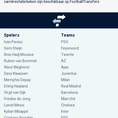
carrièrestatistieken zijn beschikbaar op FootballTransfers.
Spelers
Teams
Ivan Perisic
PSV
Sem Steijn
Feyenoord
Anis Hadj Moussa
Twente
Ruben van Bommel
AZ
Wout Weghorst
Ajax
Davy Klaassen
Juventus
Memphis Depay
Milan
Erling Haaland
Real Madrid
Virgil van Dijk
Barcelona
Frenkie de Jong
Man Utd
Lionel Messi
Chelsea
Kylian Mbappé
Inter
Cristiano Ronaldo
PSG