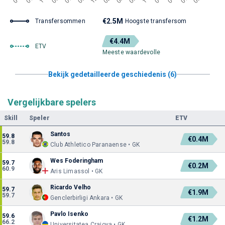
€2.5M
Transfersommen
Hoogste transfersom
€4.4M
ETV
Meeste waardevolle
Bekijk gedetailleerde geschiedenis (6)
Vergelijkbare spelers
Skill
Speler
ETV
Santos
59.8
€0.4M
59.8
Club Athletico Paranaense • GK
Wes Foderingham
59.7
€0.2M
60.9
Aris Limassol • GK
Ricardo Velho
59.7
€1.9M
59.7
Genclerbirligi Ankara • GK
Pavlo Isenko
59.6
€1.2M
66.2
Universitatea Craiova • GK