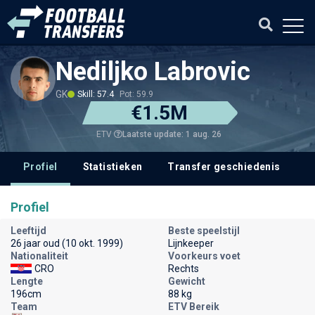
Nediljko Labrovic
GK
Skill: 57.4
Pot: 59.9
€1.5M
Laatste update: 1 aug. 26
ETV
Profiel
Statistieken
Transfer geschiedenis
V
Profiel
Leeftijd
Beste speelstijl
26 jaar oud (10 okt. 1999)
Lijnkeeper
Nationaliteit
Voorkeurs voet
CRO
Rechts
Lengte
Gewicht
196cm
88 kg
Team
ETV Bereik