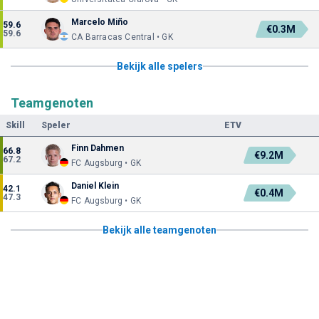
Marcelo Miño
59.6
€0.3M
59.6
CA Barracas Central • GK
Bekijk alle spelers
Teamgenoten
Skill
Speler
ETV
Finn Dahmen
66.8
€9.2M
67.2
FC Augsburg • GK
Daniel Klein
42.1
€0.4M
47.3
FC Augsburg • GK
Bekijk alle teamgenoten