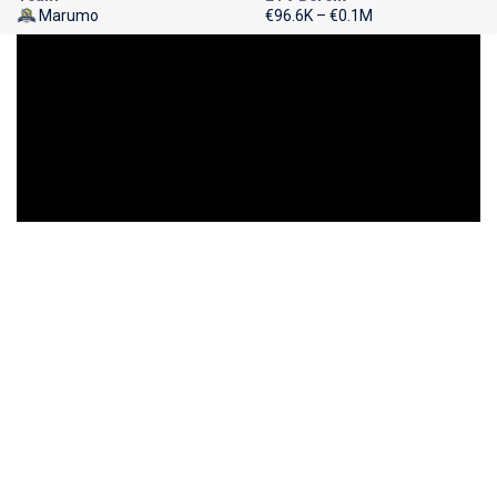
Marumo
€96.6K – €0.1M