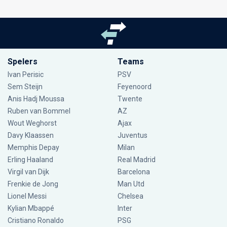
Spelers
Teams
Ivan Perisic
PSV
Sem Steijn
Feyenoord
Anis Hadj Moussa
Twente
Ruben van Bommel
AZ
Wout Weghorst
Ajax
Davy Klaassen
Juventus
Memphis Depay
Milan
Erling Haaland
Real Madrid
Virgil van Dijk
Barcelona
Frenkie de Jong
Man Utd
Lionel Messi
Chelsea
Kylian Mbappé
Inter
Cristiano Ronaldo
PSG