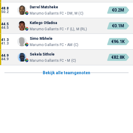
Darrel Matsheke
48.8
€0.2M
50.2
Marumo Gallants FC • DM, M (C)
Katlego Otladisa
44.5
€0.1M
44.5
Marumo Gallants FC • F (L), M (RL)
Simo Mbhele
41.3
€96.1K
41.3
Marumo Gallants FC • AM (C)
Sekela Sithole
44.9
€82.8K
44.9
Marumo Gallants FC • M (C)
Bekijk alle teamgenoten