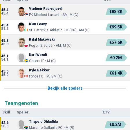
Vladimir Radivojević
45.4
€88.3K
45.4
FK Mladost Lucani • AM, M (C)
Kian Leavy
45.4
€99.5K
51.3
St. Patrick's Athletic • M (CR), AM (C)
Rafal Makowski
45.3
€57.6K
45.3
Pogon Siedlce • AM, M (C)
Karl Wendt
45.1
€0.2M
54.1
Östers IF • M (C)
Kyle Bekker
45.0
€61.4K
45.0
Forge FC • M, VM (C)
Bekijk alle spelers
Teamgenoten
Skill
Speler
ETV
Thapelo Dhludhlu
42.6
€0.2M
50.5
Marumo Gallants FC • M (R)