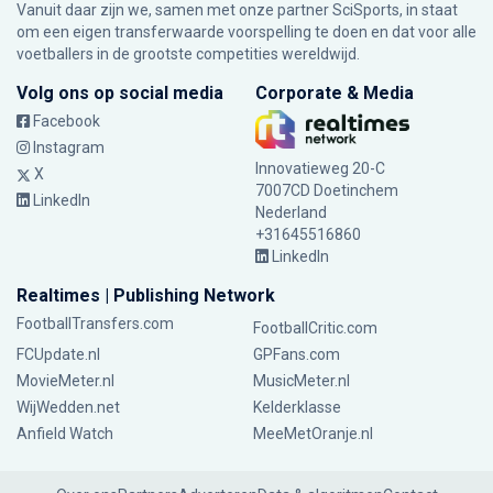
Vanuit daar zijn we, samen met onze partner SciSports, in staat
om een eigen transferwaarde voorspelling te doen en dat voor alle
voetballers in de grootste competities wereldwijd.
Volg ons op social media
Corporate & Media
Facebook
Instagram
Innovatieweg 20-C
X
7007CD Doetinchem
LinkedIn
Nederland
+31645516860
LinkedIn
Realtimes | Publishing Network
FootballTransfers.com
FootballCritic.com
FCUpdate.nl
GPFans.com
MovieMeter.nl
MusicMeter.nl
WijWedden.net
Kelderklasse
Anfield Watch
MeeMetOranje.nl