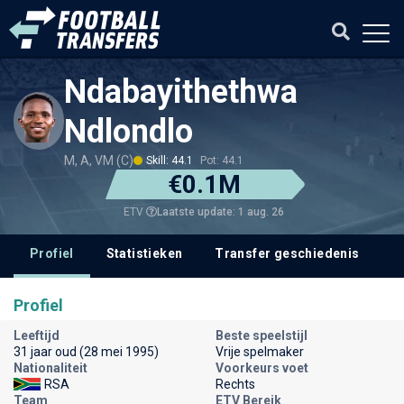
Ndabayithethwa
Ndlondlo
M, A, VM (C)
Skill: 44.1
Pot: 44.1
€0.1M
Laatste update: 1 aug. 26
ETV
Profiel
Statistieken
Transfer geschiedenis
V
Profiel
Leeftijd
Beste speelstijl
31 jaar oud (28 mei 1995)
Vrije spelmaker
Nationaliteit
Voorkeurs voet
RSA
Rechts
Team
ETV Bereik