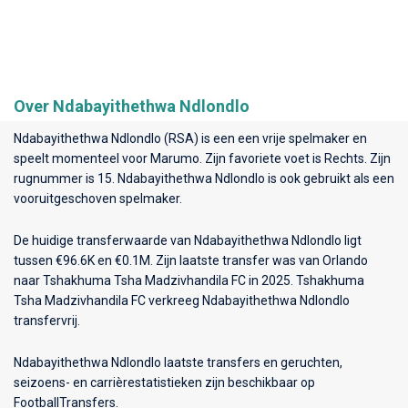
Over Ndabayithethwa Ndlondlo
Ndabayithethwa Ndlondlo (RSA) is een een vrije spelmaker en
speelt momenteel voor
Marumo
. Zijn favoriete voet is Rechts. Zijn
rugnummer is 15. Ndabayithethwa Ndlondlo is ook gebruikt als een
vooruitgeschoven spelmaker.
De huidige transferwaarde van Ndabayithethwa Ndlondlo ligt
tussen €96.6K en €0.1M. Zijn laatste transfer was van Orlando
naar Tshakhuma Tsha Madzivhandila FC in 2025. Tshakhuma
Tsha Madzivhandila FC verkreeg Ndabayithethwa Ndlondlo
transfervrij.
Ndabayithethwa Ndlondlo laatste transfers en geruchten,
seizoens- en carrièrestatistieken zijn beschikbaar op
FootballTransfers.