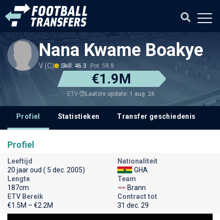
Nana Kwame Boakye
V (C)
Skill: 46.3
Pot: 58.8
€1.9M
Laatste update: 1 aug. 26
ETV
Profiel
Statistieken
Transfer geschiedenis
Profiel
Leeftijd
Nationaliteit
20 jaar oud ( 5 dec. 2005)
GHA
Lengte
Team
187cm
Brann
ETV Bereik
Contract tot
€1.5M – €2.2M
31 dec. 29