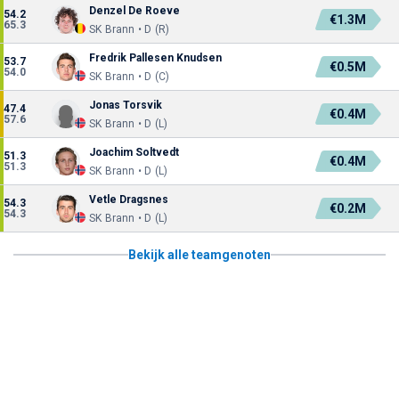
Denzel De Roeve
54.2
€1.3M
65.3
SK Brann • D (R)
Fredrik Pallesen Knudsen
53.7
€0.5M
54.0
SK Brann • D (C)
Jonas Torsvik
47.4
€0.4M
57.6
SK Brann • D (L)
Joachim Soltvedt
51.3
€0.4M
51.3
SK Brann • D (L)
Vetle Dragsnes
54.3
€0.2M
54.3
SK Brann • D (L)
Bekijk alle teamgenoten