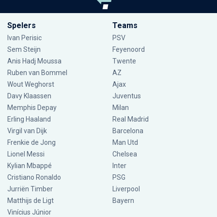
Spelers
Teams
Ivan Perisic
PSV
Sem Steijn
Feyenoord
Anis Hadj Moussa
Twente
Ruben van Bommel
AZ
Wout Weghorst
Ajax
Davy Klaassen
Juventus
Memphis Depay
Milan
Erling Haaland
Real Madrid
Virgil van Dijk
Barcelona
Frenkie de Jong
Man Utd
Lionel Messi
Chelsea
Kylian Mbappé
Inter
Cristiano Ronaldo
PSG
Jurriën Timber
Liverpool
Matthijs de Ligt
Bayern
Vinícius Júnior