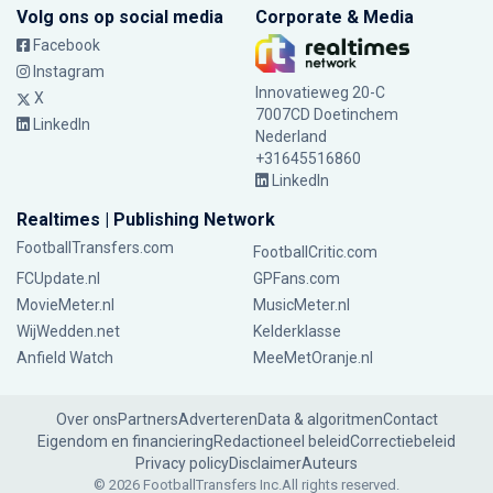
Volg ons op social media
Corporate & Media
Facebook
Instagram
Innovatieweg 20-C
X
7007CD Doetinchem
LinkedIn
Nederland
+31645516860
LinkedIn
Realtimes | Publishing Network
FootballTransfers.com
FootballCritic.com
FCUpdate.nl
GPFans.com
MovieMeter.nl
MusicMeter.nl
WijWedden.net
Kelderklasse
Anfield Watch
MeeMetOranje.nl
Over ons
Partners
Adverteren
Data & algoritmen
Contact
Eigendom en financiering
Redactioneel beleid
Correctiebeleid
Privacy policy
Disclaimer
Auteurs
© 2026 FootballTransfers Inc.
All rights reserved.