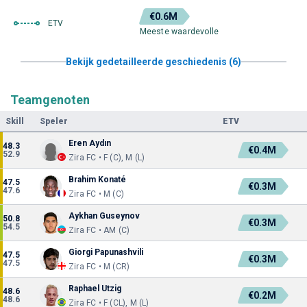
€0.6M
ETV
Meeste waardevolle
Bekijk gedetailleerde geschiedenis (6)
Teamgenoten
Skill
Speler
ETV
Eren Aydın
48.3
€0.4M
52.9
Zira FC • F (C), M (L)
Brahim Konaté
47.5
€0.3M
47.6
Zira FC • M (C)
Aykhan Guseynov
50.8
€0.3M
54.5
Zira FC • AM (C)
Giorgi Papunashvili
47.5
€0.3M
47.5
Zira FC • M (CR)
Raphael Utzig
48.6
€0.2M
48.6
Zira FC • F (CL), M (L)