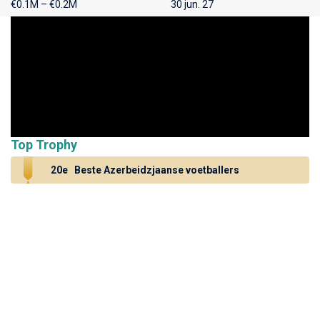
€0.1M – €0.2M
30 jun. 27
Top Trophy
20e
Beste Azerbeidzjaanse voetballers