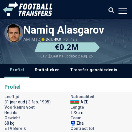
Namiq Alasgarov
AM, M (C)
Skill: 49.8
Pot: 49.9
€0.2M
Laatste update: 2 aug. 26
ETV
Profiel
Statistieken
Transfer geschiedenis
Profiel
Leeftijd
Nationaliteit
31 jaar oud ( 3 feb. 1995)
AZE
Voorkeurs voet
Lengte
Rechts
173cm
Gewicht
Team
68 kg
Zira
ETV Bereik
Contract tot