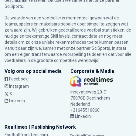
beschikbaar te stellen. Dit doen we samen met onze partner
SciSports
.
De waarde van een voetballer is momenteel gewoon wat de
teams, spelers en makelaars bepalen door simpel te zeggen wat
ze waard zijn. Wij gebruiken gedetailleerde voetbal statistieken, de
huidige en toekomstige Skill levels, contract data en nog meer
details om zo onze unieke rekenmethodes toe te kunnen passen.
Vanuit daar zijn we, samen met onze partner SciSports, in staat
om een eigen transferwaarde voorspelling te doen en dat voor alle
voetballers in de grootste competities wereldwijd.
Volg ons op social media
Corporate & Media
Facebook
Instagram
Innovatieweg 20-C
X
7007CD Doetinchem
LinkedIn
Nederland
+31645516860
LinkedIn
Realtimes | Publishing Network
FootballTransfers.com