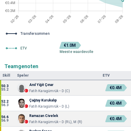
Transfersommen
€1.0M
ETV
Meeste waardevolle
Teamgenoten
Skill
Speler
ETV
Anıl Yiğit Çınar
50.3
€0.4M
55.2
Fatih Karagümrük • D (C)
Çağtay Kurukalıp
52.2
€0.4M
56.3
Fatih Karagümrük • D (L)
Ramazan Civelek
56.6
€0.4M
56.9
Fatih Karagümrük • D (RL), M (R)