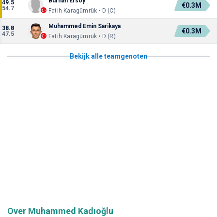
Burhan Ersoy
49.5
€0.3M
54.7
Fatih Karagümrük • D (C)
Muhammed Emin Sarikaya
38.8
€0.3M
47.5
Fatih Karagümrük • D (R)
Bekijk alle teamgenoten
Over Muhammed Kadıoğlu