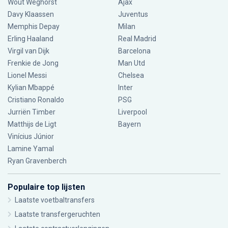
Wout Weghorst
Ajax
Davy Klaassen
Juventus
Memphis Depay
Milan
Erling Haaland
Real Madrid
Virgil van Dijk
Barcelona
Frenkie de Jong
Man Utd
Lionel Messi
Chelsea
Kylian Mbappé
Inter
Cristiano Ronaldo
PSG
Jurriën Timber
Liverpool
Matthijs de Ligt
Bayern
Vinícius Júnior
Lamine Yamal
Ryan Gravenberch
Populaire top lijsten
Laatste voetbaltransfers
Laatste transfergeruchten