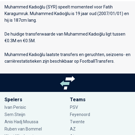
Muhammed Kadıoğlu (SYR) speelt momenteel voor
Fatih
Karagumruk
. Muhammed Kadıoğlu is 19 jaar oud (2007/01/01) en
hij is 187cm lang.
De huidige transferwaarde van Muhammed Kadıoğlu ligt tussen
€0.3M en €0.5M.
Muhammed Kadıoğlu laatste transfers en geruchten, seizoens- en
carrièrestatistieken zijn beschikbaar op FootballTransfers.
Spelers
Teams
Ivan Perisic
PSV
Sem Steijn
Feyenoord
Anis Hadj Moussa
Twente
Ruben van Bommel
AZ