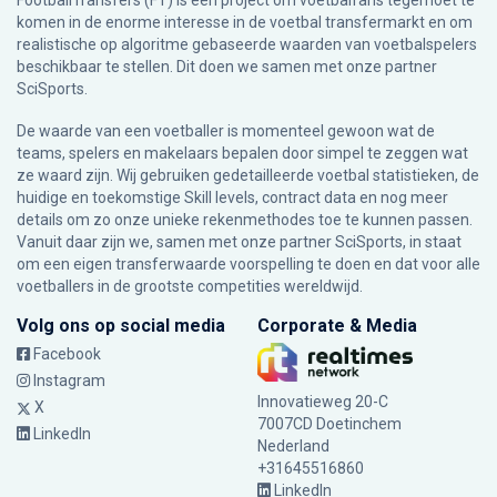
FootballTransfers (FT) is een project om voetbalfans tegemoet te
komen in de enorme interesse in de voetbal transfermarkt en om
realistische op algoritme gebaseerde waarden van voetbalspelers
beschikbaar te stellen. Dit doen we samen met onze partner
SciSports
.
De waarde van een voetballer is momenteel gewoon wat de
teams, spelers en makelaars bepalen door simpel te zeggen wat
ze waard zijn. Wij gebruiken gedetailleerde voetbal statistieken, de
huidige en toekomstige Skill levels, contract data en nog meer
details om zo onze unieke rekenmethodes toe te kunnen passen.
Vanuit daar zijn we, samen met onze partner SciSports, in staat
om een eigen transferwaarde voorspelling te doen en dat voor alle
voetballers in de grootste competities wereldwijd.
Volg ons op social media
Corporate & Media
Facebook
Instagram
Innovatieweg 20-C
X
7007CD Doetinchem
LinkedIn
Nederland
+31645516860
LinkedIn