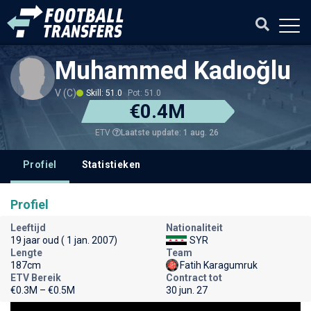
Muhammed Kadıoğlu
V (C)
Skill: 51.0
Pot: 51.0
€0.4M
Laatste update: 1 aug. 26
ETV
Profiel
Statistieken
Profiel
Leeftijd
Nationaliteit
19 jaar oud ( 1 jan. 2007)
SYR
Lengte
Team
187cm
Fatih Karagumruk
ETV Bereik
Contract tot
€0.3M – €0.5M
30 jun. 27