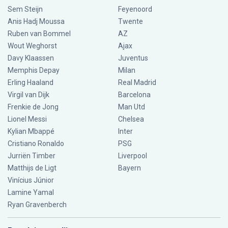
Sem Steijn
Feyenoord
Anis Hadj Moussa
Twente
Ruben van Bommel
AZ
Wout Weghorst
Ajax
Davy Klaassen
Juventus
Memphis Depay
Milan
Erling Haaland
Real Madrid
Virgil van Dijk
Barcelona
Frenkie de Jong
Man Utd
Lionel Messi
Chelsea
Kylian Mbappé
Inter
Cristiano Ronaldo
PSG
Jurriën Timber
Liverpool
Matthijs de Ligt
Bayern
Vinícius Júnior
Lamine Yamal
Ryan Gravenberch