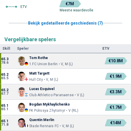
€7M
ETV
Meeste waardevolle
Bekijk gedetailleerde geschiedenis (7)
Vergelijkbare spelers
Skill
Speler
ETV
Tom Rothe
65.3
€10.8M
78.6
1.FC Union Berlin • V, M (L)
Matt Targett
65.2
€1.9M
65.5
Hull City • V, M (L)
Lucas Esquivel
65.2
€3.3M
67.7
Club Athletico Paranaense • V (L)
Bogdan Mykhaylichenko
65.1
€1.7M
65.1
FK Polissya Zhytomyr • V (RL)
Quentin Merlin
65.1
€14M
71.8
Stade Rennais FC • V, M (L)