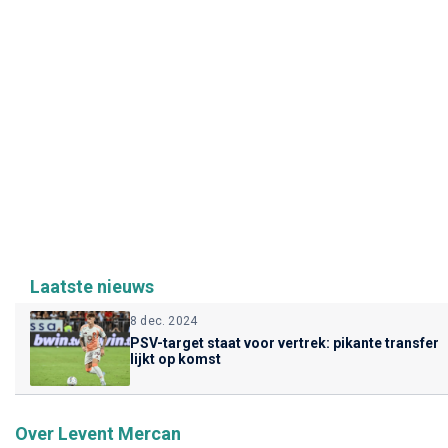
Laatste nieuws
8 dec. 2024
PSV-target staat voor vertrek: pikante transfer
lijkt op komst
Over Levent Mercan