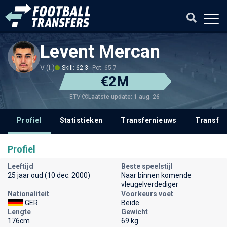
Levent Mercan
V (L)
Skill: 62.3
Pot: 65.7
€2M
Laatste update: 1 aug. 26
ETV
Profiel
Statistieken
Transfernieuws
Transfer
Profiel
Leeftijd
Beste speelstijl
25 jaar oud (10 dec. 2000)
Naar binnen komende
vleugelverdediger
Nationaliteit
Voorkeurs voet
GER
Beide
Lengte
Gewicht
176cm
69 kg