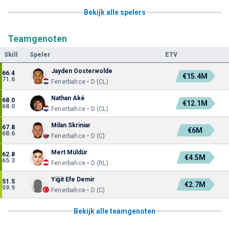
Bekijk alle spelers
Teamgenoten
Skill
Speler
ETV
Jayden Oosterwolde
66.4
€15.4M
71.6
Fenerbahce • D (CL)
Nathan Aké
68.0
€12.1M
68.0
Fenerbahce • D (CL)
Milan Skriniar
67.8
€6M
68.6
Fenerbahce • D (C)
Mert Müldür
62.8
€4.5M
65.3
Fenerbahce • D (RL)
Yiğit Efe Demir
51.5
€2.7M
59.9
Fenerbahce • D (C)
Bekijk alle teamgenoten