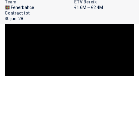
Team
ETV Bereik
Fenerbahce
€1.6M – €2.4M
Contract tot
30 jun. 28