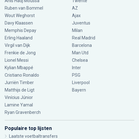
Anis Hadj Moussa
Twente
Ruben van Bommel
AZ
Wout Weghorst
Ajax
Davy Klaassen
Juventus
Memphis Depay
Milan
Erling Haaland
Real Madrid
Virgil van Dijk
Barcelona
Frenkie de Jong
Man Utd
Lionel Messi
Chelsea
Kylian Mbappé
Inter
Cristiano Ronaldo
PSG
Jurriën Timber
Liverpool
Matthijs de Ligt
Bayern
Vinícius Júnior
Lamine Yamal
Ryan Gravenberch
Populaire top lijsten
Laatste voetbaltransfers