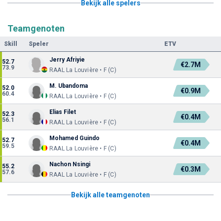
Bekijk alle spelers
Teamgenoten
Skill
Speler
ETV
Jerry Afriyie
52.7
€2.7M
73.9
RAAL La Louvière • F (C)
M. Ubandoma
52.0
€0.9M
60.4
RAAL La Louvière • F (C)
Elias Filet
52.3
€0.4M
56.1
RAAL La Louvière • F (C)
Mohamed Guindo
52.7
€0.4M
59.5
RAAL La Louvière • F (C)
Nachon Nsingi
55.2
€0.3M
57.6
RAAL La Louvière • F (C)
Bekijk alle teamgenoten