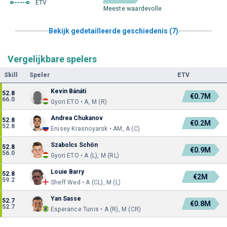
ETV
Meeste waardevolle
Bekijk gedetailleerde geschiedenis (7)
Vergelijkbare spelers
Skill
Speler
ETV
Kevin Bánáti
52.8
€0.7M
66.0
Gyori ETO • A, M (R)
Andrea Chukanov
52.8
€0.2M
52.8
Enisey Krasnoyarsk • AM, A (C)
Szabolcs Schön
52.8
€0.9M
56.0
Gyori ETO • A (L), M (RL)
Louie Barry
52.8
€2M
59.2
Sheff Wed • A (CL), M (L)
Yan Sasse
52.7
€0.8M
52.7
Esperance Tunis • A (R), M (CR)