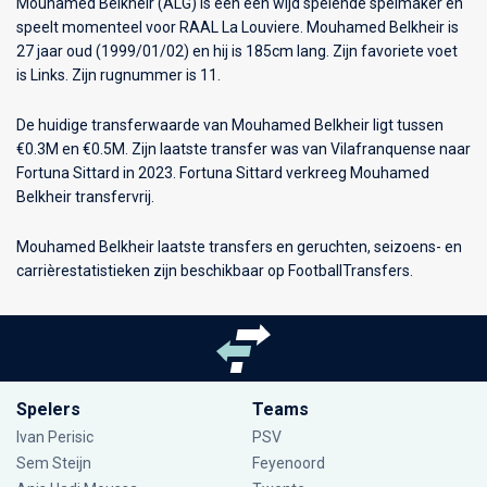
Mouhamed Belkheir (ALG) is een een wijd spelende spelmaker en
speelt momenteel voor
RAAL La Louviere
. Mouhamed Belkheir is
27 jaar oud (1999/01/02) en hij is 185cm lang. Zijn favoriete voet
is Links. Zijn rugnummer is 11.
De huidige transferwaarde van Mouhamed Belkheir ligt tussen
€0.3M en €0.5M. Zijn laatste transfer was van Vilafranquense naar
Fortuna Sittard in 2023. Fortuna Sittard verkreeg Mouhamed
Belkheir transfervrij.
Mouhamed Belkheir laatste transfers en geruchten, seizoens- en
carrièrestatistieken zijn beschikbaar op FootballTransfers.
Spelers
Teams
Ivan Perisic
PSV
Sem Steijn
Feyenoord