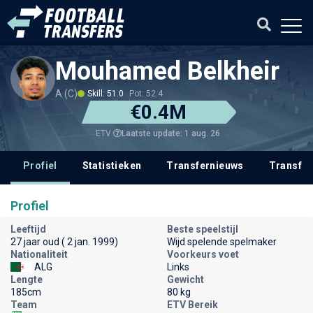
Mouhamed Belkheir
A (C)
Skill: 51.0
Pot: 52.4
€0.4M
Laatste update: 1 aug. 26
ETV
Profiel
Statistieken
Transfernieuws
Transfer
Profiel
Leeftijd
Beste speelstijl
27 jaar oud ( 2 jan. 1999)
Wijd spelende spelmaker
Nationaliteit
Voorkeurs voet
ALG
Links
Lengte
Gewicht
185cm
80 kg
Team
ETV Bereik