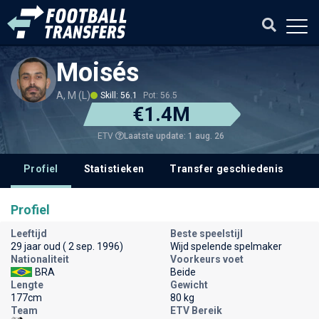
Moisés
A, M (L)
Skill: 56.1
Pot: 56.5
€1.4M
Laatste update: 1 aug. 26
ETV
Profiel
Statistieken
Transfer geschiedenis
V
Profiel
Leeftijd
Beste speelstijl
29 jaar oud ( 2 sep. 1996)
Wijd spelende spelmaker
Nationaliteit
Voorkeurs voet
BRA
Beide
Lengte
Gewicht
177cm
80 kg
Team
ETV Bereik