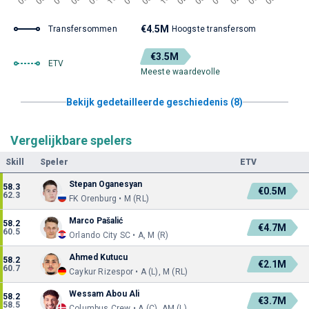
€4.5M
Transfersommen
Hoogste transfersom
€3.5M
ETV
Meeste waardevolle
Bekijk gedetailleerde geschiedenis (8)
Vergelijkbare spelers
Skill
Speler
ETV
Stepan Oganesyan
58.3
€0.5M
62.3
FK Orenburg • M (RL)
Marco Pašalić
58.2
€4.7M
60.5
Orlando City SC • A, M (R)
Ahmed Kutucu
58.2
€2.1M
60.7
Caykur Rizespor • A (L), M (RL)
Wessam Abou Ali
58.2
€3.7M
58.5
Columbus Crew • A (C), AM (L)