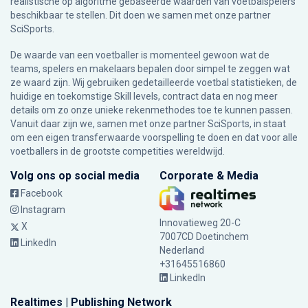
realistische op algoritme gebaseerde waarden van voetbalspelers
beschikbaar te stellen. Dit doen we samen met onze partner
SciSports
.
De waarde van een voetballer is momenteel gewoon wat de
teams, spelers en makelaars bepalen door simpel te zeggen wat
ze waard zijn. Wij gebruiken gedetailleerde voetbal statistieken, de
huidige en toekomstige Skill levels, contract data en nog meer
details om zo onze unieke rekenmethodes toe te kunnen passen.
Vanuit daar zijn we, samen met onze partner SciSports, in staat
om een eigen transferwaarde voorspelling te doen en dat voor alle
voetballers in de grootste competities wereldwijd.
Volg ons op social media
Corporate & Media
Facebook
Instagram
Innovatieweg 20-C
X
7007CD Doetinchem
LinkedIn
Nederland
+31645516860
LinkedIn
Realtimes | Publishing Network