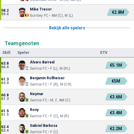
Mike Tresor
58.2
€2.8M
59.4
Burnley FC • AM (C), M (L)
Bekijk alle spelers
Teamgenoten
Skill
Speler
ETV
Álvaro Barreal
63.8
€5.1M
66.4
Santos FC • F (L), M (RL)
Benjamín Rollheiser
61.3
€5M
63.0
Santos FC • F (R), M (CR)
Neymar
60.8
€3.6M
61.3
Santos FC • M, F, AM (C)
Rony
61.5
€3.4M
61.5
Santos FC • F (C), M (R)
Gabriel Barbosa
62.4
€2.2M
62.4
Santos FC • F (C)