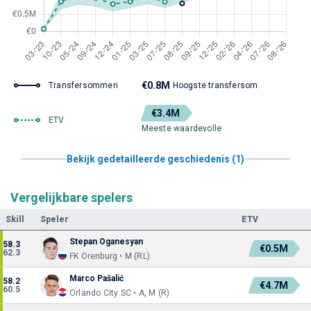
€0.8M
Transfersommen
Hoogste transfersom
€3.4M
ETV
Meeste waardevolle
Bekijk gedetailleerde geschiedenis (1)
Vergelijkbare spelers
Skill
Speler
ETV
Stepan Oganesyan
58.3
€0.5M
62.3
FK Orenburg • M (RL)
Marco Pašalić
58.2
€4.7M
60.5
Orlando City SC • A, M (R)