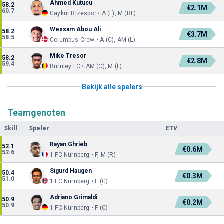
Ahmed Kutucu
58.2
€2.1M
60.7
Caykur Rizespor • A (L), M (RL)
Wessam Abou Ali
58.2
€3.7M
58.5
Columbus Crew • A (C), AM (L)
Mike Tresor
58.2
€2.8M
59.4
Burnley FC • AM (C), M (L)
Bekijk alle spelers
Teamgenoten
Skill
Speler
ETV
Rayan Ghrieb
52.1
€0.6M
52.6
1.FC Nürnberg • F, M (R)
Sigurd Haugen
50.4
€0.3M
51.0
1.FC Nürnberg • F (C)
Adriano Grimaldi
50.9
€0.2M
50.9
1.FC Nürnberg • F (C)