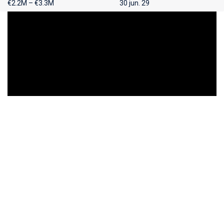
€2.2M – €3.3M
30 jun. 29