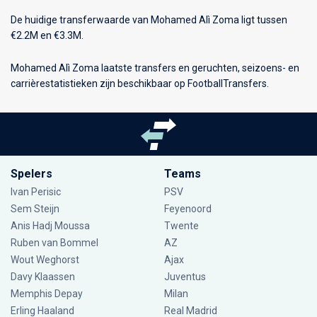
De huidige transferwaarde van Mohamed Alì Zoma ligt tussen
€2.2M en €3.3M.
Mohamed Alì Zoma laatste transfers en geruchten, seizoens- en
carrièrestatistieken zijn beschikbaar op FootballTransfers.
Spelers
Teams
Ivan Perisic
PSV
Sem Steijn
Feyenoord
Anis Hadj Moussa
Twente
Ruben van Bommel
AZ
Wout Weghorst
Ajax
Davy Klaassen
Juventus
Memphis Depay
Milan
Erling Haaland
Real Madrid