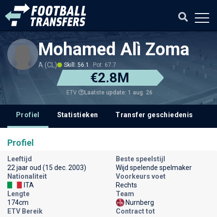
Mohamed Alì Zoma
A (CL)
Skill: 56.1
Pot: 67.7
€2.8M
Laatste update: 1 aug. 26
ETV
Profiel
Statistieken
Transfer geschiedenis
V
Profiel
Leeftijd
Beste speelstijl
22 jaar oud (15 dec. 2003)
Wijd spelende spelmaker
Nationaliteit
Voorkeurs voet
ITA
Rechts
Lengte
Team
174cm
Nurnberg
ETV Bereik
Contract tot