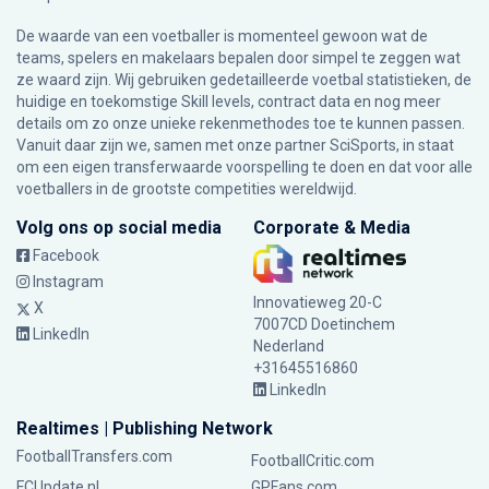
De waarde van een voetballer is momenteel gewoon wat de
teams, spelers en makelaars bepalen door simpel te zeggen wat
ze waard zijn. Wij gebruiken gedetailleerde voetbal statistieken, de
huidige en toekomstige Skill levels, contract data en nog meer
details om zo onze unieke rekenmethodes toe te kunnen passen.
Vanuit daar zijn we, samen met onze partner SciSports, in staat
om een eigen transferwaarde voorspelling te doen en dat voor alle
voetballers in de grootste competities wereldwijd.
Volg ons op social media
Corporate & Media
Facebook
Instagram
Innovatieweg 20-C
X
7007CD Doetinchem
LinkedIn
Nederland
+31645516860
LinkedIn
Realtimes | Publishing Network
FootballTransfers.com
FootballCritic.com
FCUpdate.nl
GPFans.com