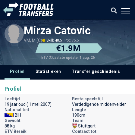
Mirza Catovic
VM, M (C)
Skill: 48.5
Pot: 75.5
€1.9M
Laatste update: 1 aug. 26
ETV
Profiel
Statistieken
Transfer geschiedenis
V
Profiel
Leeftijd
Beste speelstijl
19 jaar oud ( 1 mei 2007)
Verdedigende middenvelder
Nationaliteit
Lengte
BIH
190cm
Gewicht
Team
88 kg
Stuttgart
ETV Bereik
Contract tot