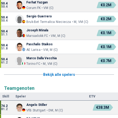
Ferhat Yazgan
50.4
€0.2M
50.4
Corum FK • VM (C)
Sergio Guerrero
50.4
€0.2M
50.4
Bruk-Bet Termalica Nieciecza • M, VM (C)
Joseph Minala
50.4
€0.1M
51.1
Marsaxlokk FC • VM, M (C)
Paschalis Staikos
50.4
€0.1M
51.8
AE Larisa • VM, M (C)
Marco Dalla Vecchia
50.4
€0.7M
61.2
Torino FC • M, VM (C)
Bekijk alle spelers
Teamgenoten
Skill
Speler
ETV
Angelo Stiller
74.2
€38.3M
81.2
VfB Stuttgart • DM, M (C)