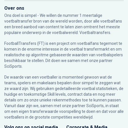
Over ons
Ons doel is simpel - We willen de nummer 1 meertalige
voetbaltransfer bron van de wereld worden, door alle voetbalfans
een breed aanbod van content te laten zien omtrent het meeste
populaire onderwerp in de voetbalwereld: Voetbaltransfers.
FootballTransfers (FT) is een project om voetbalfans tegemoet te
komen in de enorme interesse in de voetbal transfermarkt en om
realistische op algoritme gebaseerde waarden van voetbalspelers
beschikbaar te stellen. Dit doen we samen met onze partner
SciSports
.
De waarde van een voetballer is momenteel gewoon wat de
teams, spelers en makelaars bepalen door simpel te zeggen wat
ze waard zijn. Wij gebruiken gedetailleerde voetbal statistieken, de
huidige en toekomstige Skill levels, contract data en nog meer
details om zo onze unieke rekenmethodes toe te kunnen passen.
Vanuit daar zijn we, samen met onze partner SciSports, in staat
om een eigen transferwaarde voorspelling te doen en dat voor alle
voetballers in de grootste competities wereldwijd.
Volg ons op social media
Corporate & Media