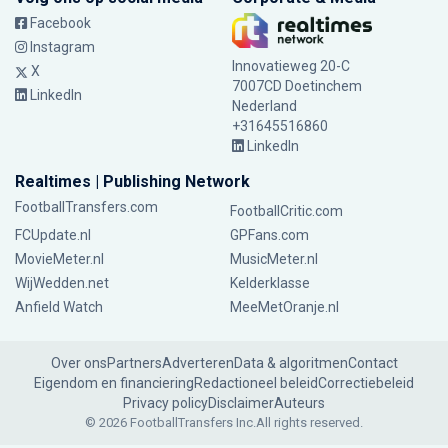
Facebook
Instagram
Innovatieweg 20-C
X
7007CD Doetinchem
LinkedIn
Nederland
+31645516860
LinkedIn
Realtimes | Publishing Network
FootballTransfers.com
FootballCritic.com
FCUpdate.nl
GPFans.com
MovieMeter.nl
MusicMeter.nl
WijWedden.net
Kelderklasse
Anfield Watch
MeeMetOranje.nl
Over ons
Partners
Adverteren
Data & algoritmen
Contact
Eigendom en financiering
Redactioneel beleid
Correctiebeleid
Privacy policy
Disclaimer
Auteurs
© 2026 FootballTransfers Inc.
All rights reserved.