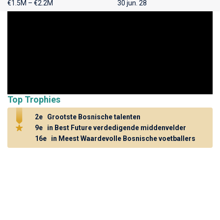
€1.5M – €2.2M
30 jun. 28
Top Trophies
2e
Grootste Bosnische talenten
9e
in Best Future verdedigende middenvelder
16e
in Meest Waardevolle Bosnische voetballers