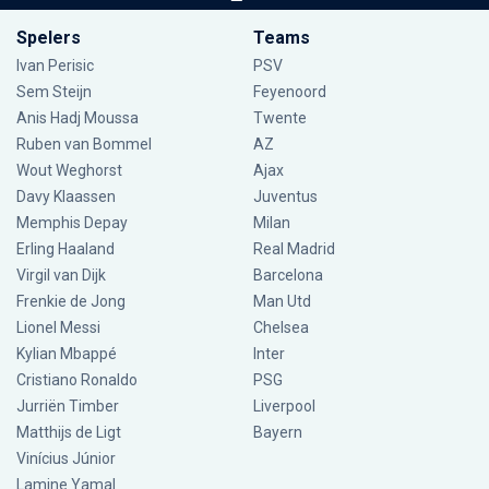
Spelers
Teams
Ivan Perisic
PSV
Sem Steijn
Feyenoord
Anis Hadj Moussa
Twente
Ruben van Bommel
AZ
Wout Weghorst
Ajax
Davy Klaassen
Juventus
Memphis Depay
Milan
Erling Haaland
Real Madrid
Virgil van Dijk
Barcelona
Frenkie de Jong
Man Utd
Lionel Messi
Chelsea
Kylian Mbappé
Inter
Cristiano Ronaldo
PSG
Jurriën Timber
Liverpool
Matthijs de Ligt
Bayern
Vinícius Júnior
Lamine Yamal