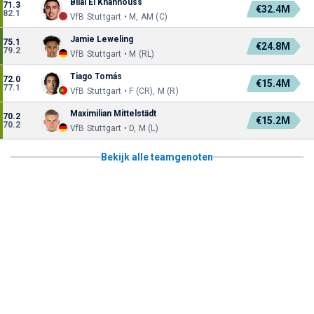
Bilal El Khannouss
71.3
€32.4M
82.1
VfB Stuttgart • M, AM (C)
Jamie Leweling
75.1
€24.8M
79.2
VfB Stuttgart • M (RL)
Tiago Tomás
72.0
€15.4M
77.1
VfB Stuttgart • F (CR), M (R)
Maximilian Mittelstädt
70.2
€15.2M
70.2
VfB Stuttgart • D, M (L)
Bekijk alle teamgenoten