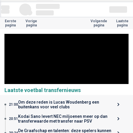
Eerste
Vorige
Volgende
Laatste
pagina
pagina
pagina
pagina
Laatste voetbal transfernieuws
Om deze reden is Lucas Woudenberg een
21:00
buitenkans voor veel clubs
Kodai Sano levert NEC miljoenen meer op dan
20:51
transferwaarde met transfer naar PSV
De Graafschap en talenten: deze spelers kunnen
20:24