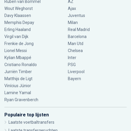
Ruben van Bommel
AZ
Wout Weghorst
Ajax
Davy Klaassen
Juventus
Memphis Depay
Milan
Erling Haaland
Real Madrid
Virgil van Dijk
Barcelona
Frenkie de Jong
Man Utd
Lionel Messi
Chelsea
Kylian Mbappé
Inter
Cristiano Ronaldo
PSG
Jurriën Timber
Liverpool
Matthijs de Ligt
Bayern
Vinícius Júnior
Lamine Yamal
Ryan Gravenberch
Populaire top lijsten
Laatste voetbaltransfers
Laatste transfergeruchten