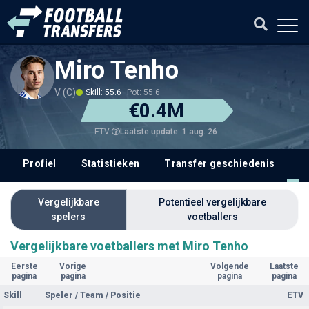
Miro Tenho
V (C)
Skill: 55.6
Pot: 55.6
€0.4M
Laatste update: 1 aug. 26
ETV
Profiel
Statistieken
Transfer geschiedenis
V
Vergelijkbare
Potentieel vergelijkbare
spelers
voetballers
Vergelijkbare voetballers met Miro Tenho
Eerste
Vorige
Volgende
Laatste
pagina
pagina
pagina
pagina
Skill
Speler / Team / Positie
ETV