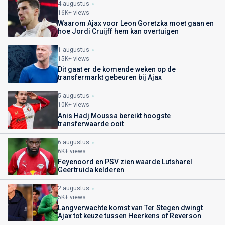
4 augustus
16K+ views
Waarom Ajax voor Leon Goretzka moet gaan en
hoe Jordi Cruijff hem kan overtuigen
1 augustus
15K+ views
Dit gaat er de komende weken op de
transfermarkt gebeuren bij Ajax
5 augustus
10K+ views
Anis Hadj Moussa bereikt hoogste
transferwaarde ooit
6 augustus
6K+ views
Feyenoord en PSV zien waarde Lutsharel
Geertruida kelderen
2 augustus
5K+ views
Langverwachte komst van Ter Stegen dwingt
Ajax tot keuze tussen Heerkens of Reverson