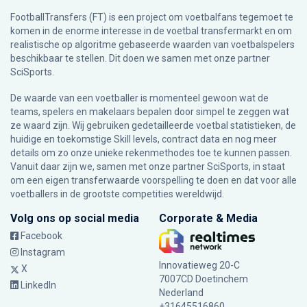
FootballTransfers (FT) is een project om voetbalfans tegemoet te
komen in de enorme interesse in de voetbal transfermarkt en om
realistische op algoritme gebaseerde waarden van voetbalspelers
beschikbaar te stellen. Dit doen we samen met onze partner
SciSports
.
De waarde van een voetballer is momenteel gewoon wat de
teams, spelers en makelaars bepalen door simpel te zeggen wat
ze waard zijn. Wij gebruiken gedetailleerde voetbal statistieken, de
huidige en toekomstige Skill levels, contract data en nog meer
details om zo onze unieke rekenmethodes toe te kunnen passen.
Vanuit daar zijn we, samen met onze partner SciSports, in staat
om een eigen transferwaarde voorspelling te doen en dat voor alle
voetballers in de grootste competities wereldwijd.
Volg ons op social media
Corporate & Media
Facebook
Instagram
Innovatieweg 20-C
X
7007CD Doetinchem
LinkedIn
Nederland
+31645516860