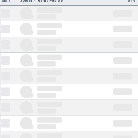
Skill
Speler / Team / Positie
ETV