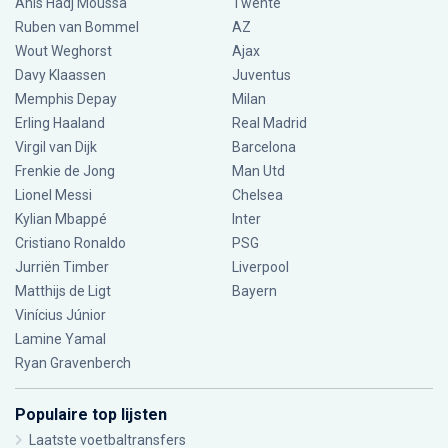
Anis Hadj Moussa
Twente
Ruben van Bommel
AZ
Wout Weghorst
Ajax
Davy Klaassen
Juventus
Memphis Depay
Milan
Erling Haaland
Real Madrid
Virgil van Dijk
Barcelona
Frenkie de Jong
Man Utd
Lionel Messi
Chelsea
Kylian Mbappé
Inter
Cristiano Ronaldo
PSG
Jurriën Timber
Liverpool
Matthijs de Ligt
Bayern
Vinícius Júnior
Lamine Yamal
Ryan Gravenberch
Populaire top lijsten
Laatste voetbaltransfers