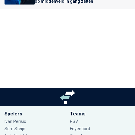
op middenveld in gang zetten
Spelers
Teams
Ivan Perisic
PSV
Sem Steijn
Feyenoord