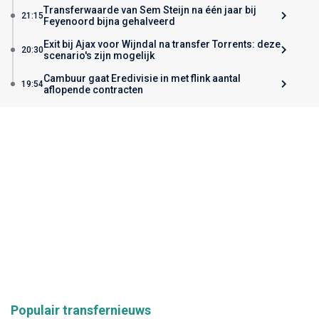
Transferwaarde van Sem Steijn na één jaar bij
21:15
Feyenoord bijna gehalveerd
Exit bij Ajax voor Wijndal na transfer Torrents: deze
20:30
scenario's zijn mogelijk
Cambuur gaat Eredivisie in met flink aantal
19:54
aflopende contracten
Populair transfernieuws