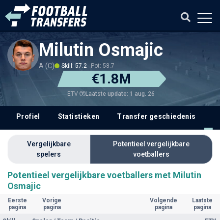
Milutin Osmajic
A (C)
Skill: 57.2
Pot: 58.7
€1.8M
Laatste update: 1 aug. 26
ETV
Profiel
Statistieken
Transfer geschiedenis
V
Vergelijkbare
Potentieel vergelijkbare
spelers
voetballers
Potentieel vergelijkbare voetballers met Milutin
Osmajic
Eerste
Vorige
Volgende
Laatste
pagina
pagina
pagina
pagina