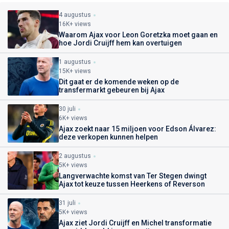
4 augustus
16K+ views
Waarom Ajax voor Leon Goretzka moet gaan en
hoe Jordi Cruijff hem kan overtuigen
1 augustus
15K+ views
Dit gaat er de komende weken op de
transfermarkt gebeuren bij Ajax
30 juli
6K+ views
Ajax zoekt naar 15 miljoen voor Edson Álvarez:
deze verkopen kunnen helpen
2 augustus
5K+ views
Langverwachte komst van Ter Stegen dwingt
Ajax tot keuze tussen Heerkens of Reverson
31 juli
5K+ views
Ajax ziet Jordi Cruijff en Michel transformatie