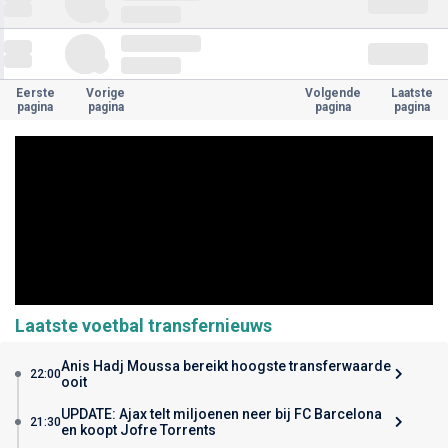
Eerste
Vorige
Volgende
Laatste
pagina
pagina
pagina
pagina
Laatste voetbal transfernieuws
Anis Hadj Moussa bereikt hoogste transferwaarde
22:00
ooit
UPDATE: Ajax telt miljoenen neer bij FC Barcelona
21:30
en koopt Jofre Torrents