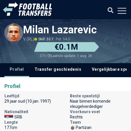
Milan Lazarevic
V (RL)
Skill: 53.7
Pot: 54.3
€0.1M
Laatste update: 1 aug. 26
ETV
Profiel
Transfer geschiedenis
Vergelijkbare spel
Profiel
Leeftijd
Beste speelstijl
29 jaar oud (10 jan. 1997)
Naar binnen komende
vleugelverdediger
Nationaliteit
Voorkeurs voet
SRB
Rechts
Lengte
Team
177cm
Partizan