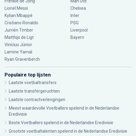
Frenkie de Jong
Man Utd
Lionel Messi
Chelsea
Kylian Mbappé
Inter
Cristiano Ronaldo
PSG
Jurriën Timber
Liverpool
Matthijs de Ligt
Bayern
Vinícius Júnior
Lamine Yamal
Ryan Gravenberch
Populaire top lijsten
Laatste voetbaltransfers
Laatste transfergeruchten
Laatste contractverlengingen
Meest waardevolle Voetballers spelend in de Nederlandse
Eredivisie
Beste Voetballers spelend in de Nederlandse Eredivisie
Grootste voetbaltalenten spelend in de Nederlandse Eredivisie