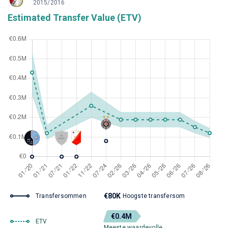
2015/2016
Estimated Transfer Value (ETV)
€80K
Transfersommen
Hoogste transfersom
€0.4M
ETV
Meeste waardevolle