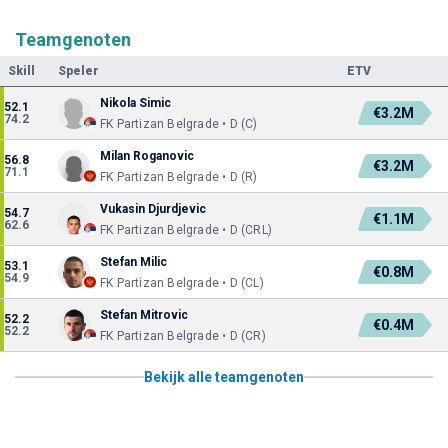
Teamgenoten
Skill
Speler
ETV
Nikola Simic
52.1
€3.2M
74.2
FK Partizan Belgrade • D (C)
Milan Roganovic
56.8
€3.2M
71.1
FK Partizan Belgrade • D (R)
Vukasin Djurdjevic
54.7
€1.1M
62.6
FK Partizan Belgrade • D (CRL)
Stefan Milic
53.1
€0.8M
54.9
FK Partizan Belgrade • D (CL)
Stefan Mitrovic
52.2
€0.4M
52.2
FK Partizan Belgrade • D (CR)
Bekijk alle teamgenoten