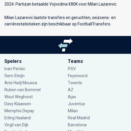
2024. Partizan betaalde Vojvodina €80K voor Milan Lazarevic.
Milan Lazarevic laatste transfers en geruchten, seizoens- en
carrièrestatistieken zijn beschikbaar op FootballTransfers.
Spelers
Teams
Ivan Perisic
PSV
Sem Steijn
Feyenoord
Anis Hadj Moussa
Twente
Ruben van Bommel
AZ
Wout Weghorst
Ajax
Davy Klaassen
Juventus
Memphis Depay
Milan
Erling Haaland
Real Madrid
Virgil van Dijk
Barcelona