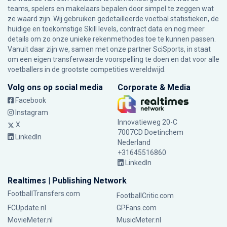
teams, spelers en makelaars bepalen door simpel te zeggen wat
ze waard zijn. Wij gebruiken gedetailleerde voetbal statistieken, de
huidige en toekomstige Skill levels, contract data en nog meer
details om zo onze unieke rekenmethodes toe te kunnen passen.
Vanuit daar zijn we, samen met onze partner SciSports, in staat
om een eigen transferwaarde voorspelling te doen en dat voor alle
voetballers in de grootste competities wereldwijd.
Volg ons op social media
Corporate & Media
Facebook
Instagram
Innovatieweg 20-C
X
7007CD Doetinchem
LinkedIn
Nederland
+31645516860
LinkedIn
Realtimes | Publishing Network
FootballTransfers.com
FootballCritic.com
FCUpdate.nl
GPFans.com
MovieMeter.nl
MusicMeter.nl