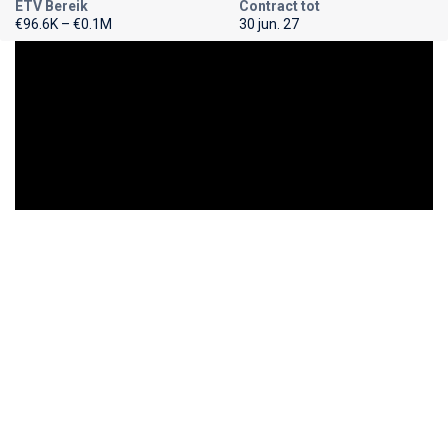
ETV Bereik
Contract tot
€96.6K – €0.1M
30 jun. 27