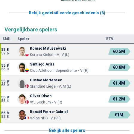
Bekijk gedetailleerde geschiedenis (6)
Vergelijkbare spelers
Skill
Speler
ETV
Konrad Matuszewski
55.8
€0.5M
59.6
Korona Kielce • M, V (L)
Santiago Arias
55.8
€0.8M
56.0
Club Atlético Independiente • V (R)
Gustav Mortensen
55.8
€1.4M
65.0
Standard Liège • V, M (L)
Oliver Olsen
55.8
€1.2M
58.4
VfL Bochum • V (R)
Ronaël Pierre-Gabriel
55.8
€1M
55.8
Volos NPS • V (RL)
Bekijk alle spelers