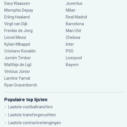
Davy Klaassen
Juventus
Memphis Depay
Milan
Erling Haaland
Real Madrid
Virgil van Dijk
Barcelona
Frenkie de Jong
Man Utd
Lionel Messi
Chelsea
Kylian Mbappé
Inter
Cristiano Ronaldo
PSG
Jurriën Timber
Liverpool
Matthijs de Ligt
Bayern
Vinícius Júnior
Lamine Yamal
Ryan Gravenberch
Populaire top lijsten
Laatste voetbaltransfers
Laatste transfergeruchten
Laatste contractverlengingen