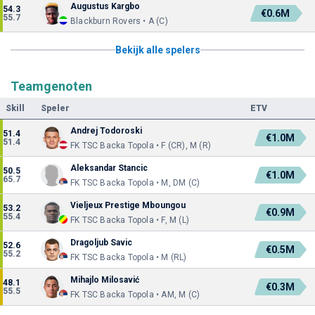
Augustus Kargbo
54.3
€0.6M
55.7
Blackburn Rovers • A (C)
Bekijk alle spelers
Teamgenoten
Skill
Speler
ETV
Andrej Todoroski
51.4
€1.0M
51.4
FK TSC Backa Topola • F (CR), M (R)
Aleksandar Stancic
50.5
€1.0M
65.7
FK TSC Backa Topola • M, DM (C)
Vieljeux Prestige Mboungou
53.2
€0.9M
55.4
FK TSC Backa Topola • F, M (L)
Dragoljub Savic
52.6
€0.5M
55.2
FK TSC Backa Topola • M (RL)
Mihajlo Milosavić
48.1
€0.3M
55.5
FK TSC Backa Topola • AM, M (C)