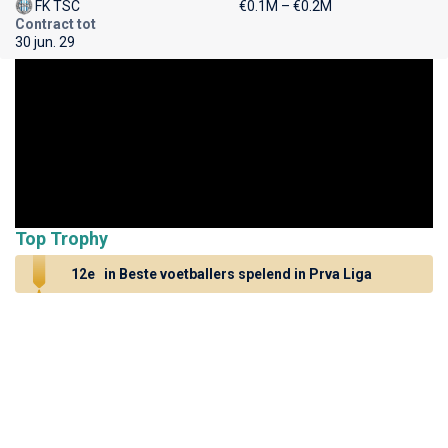
FK TSC
€0.1M – €0.2M
Contract tot
30 jun. 29
Top Trophy
12e
in Beste voetballers spelend in Prva Liga