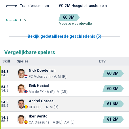
€0.2M
Transfersommen
Hoogste transfersom
€0.3M
ETV
Meeste waardevolle
Bekijk gedetailleerde geschiedenis (5)
Vergelijkbare spelers
Skill
Speler
ETV
Nick Doodeman
54.3
€0.3M
54.3
FC Volendam • A, M (R)
Eirik Hestad
54.3
€0.3M
54.3
Molde FK • A (R), M (CR)
Andrei Cordea
54.3
€1.6M
55.6
CFR Cluj • A, M (R)
Iker Benito
54.3
€1.2M
58.5
CA Osasuna • A (RL), AM (L)