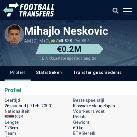
Mihajlo Neskovic
AM (C), M (CL)
Skill: 52.5
Pot: 55.2
€0.2M
Laatste update: 1 aug. 26
ETV
Profiel
Statistieken
Transfer geschiedenis
V
Profiel
Leeftijd
Beste speelstijl
26 jaar oud ( 9 feb. 2000)
Klassieke vleugelspits
Nationaliteit
Voorkeurs voet
SRB
Rechts
Lengte
Gewicht
178cm
60 kg
Team
ETV Bereik