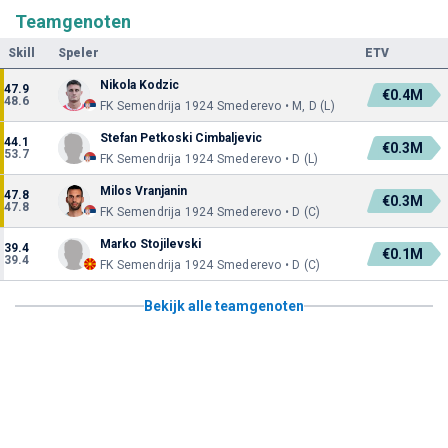
Teamgenoten
Skill
Speler
ETV
Nikola Kodzic
47.9
€0.4M
48.6
FK Semendrija 1924 Smederevo • M, D (L)
Stefan Petkoski Cimbaljevic
44.1
€0.3M
53.7
FK Semendrija 1924 Smederevo • D (L)
Milos Vranjanin
47.8
€0.3M
47.8
FK Semendrija 1924 Smederevo • D (C)
Marko Stojilevski
39.4
€0.1M
39.4
FK Semendrija 1924 Smederevo • D (C)
Bekijk alle teamgenoten