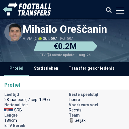
Mihailo Oreščanin
V, VM (C)
Skill: 50.1
Pot: 50.1
€0.2M
Laatste update: 1 aug. 26
ETV
Profiel
Statistieken
Transfer geschiedenis
V
Profiel
Leeftijd
Beste speelstijl
28 jaar oud ( 7 sep. 1997)
Libero
Nationaliteit
Voorkeurs voet
SRB
Rechts
Lengte
Team
189cm
Seljak
ETV Bereik