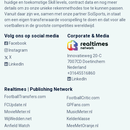
huidige en toekomstige Skill levels, contract data en nog meer
details om zo onze unieke rekenmethodes toe te kunnen passen.
Vanuit daar zijn we, samen met onze partner SciSports, in staat
om een eigen transferwaarde voorspelling te doen en dat voor alle
voetballers in de grootste competities wereldwijd.
Volg ons op social media
Corporate & Media
Facebook
Instagram
Innovatieweg 20-C
X
7007CD Doetinchem
LinkedIn
Nederland
+31645516860
LinkedIn
Realtimes | Publishing Network
FootballTransfers.com
FootballCritic.com
FCUpdate.nl
GPFans.com
MovieMeter.nl
MusicMeter.nl
WijWedden.net
Kelderklasse
Anfield Watch
MeeMetOranje.nl