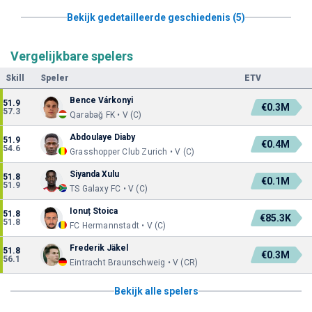
Bekijk gedetailleerde geschiedenis (5)
Vergelijkbare spelers
Skill
Speler
ETV
Bence Várkonyi
51.9
€0.3M
57.3
Qarabağ FK • V (C)
Abdoulaye Diaby
51.9
€0.4M
54.6
Grasshopper Club Zurich • V (C)
Siyanda Xulu
51.8
€0.1M
51.9
TS Galaxy FC • V (C)
Ionuț Stoica
51.8
€85.3K
51.8
FC Hermannstadt • V (C)
Frederik Jäkel
51.8
€0.3M
56.1
Eintracht Braunschweig • V (CR)
Bekijk alle spelers