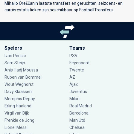
Mihailo Oreščanin laatste transfers en geruchten, seizoens- en
carrièrestatistieken zijn beschikbaar op FootballTransfers.
Spelers
Teams
Ivan Perisic
PSV
Sem Steijn
Feyenoord
Anis Hadj Moussa
Twente
Ruben van Bommel
AZ
Wout Weghorst
Ajax
Davy Klaassen
Juventus
Memphis Depay
Milan
Erling Haaland
Real Madrid
Virgil van Dijk
Barcelona
Frenkie de Jong
Man Utd
Lionel Messi
Chelsea