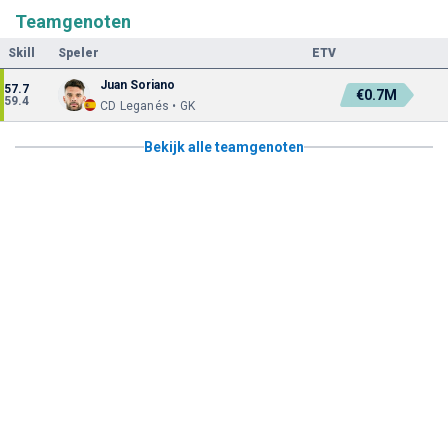
Teamgenoten
Skill
Speler
ETV
Juan Soriano
57.7
€0.7M
59.4
CD Leganés • GK
Bekijk alle teamgenoten