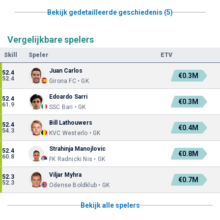
Bekijk gedetailleerde geschiedenis (5)
Vergelijkbare spelers
Skill
Speler
ETV
Juan Carlos
52.4
€0.3M
52.4
Girona FC • GK
Edoardo Sarri
52.4
€0.3M
61.9
SSC Bari • GK
Bill Lathouwers
52.4
€0.4M
54.3
KVC Westerlo • GK
Strahinja Manojlovic
52.4
€0.8M
60.8
FK Radnicki Nis • GK
Viljar Myhra
52.3
€0.7M
52.3
Odense Boldklub • GK
Bekijk alle spelers