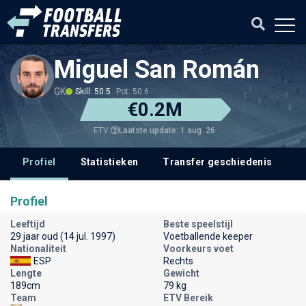
Miguel San Román
GK
Skill: 50.5
Pot: 50.6
€0.2M
Laatste update: 1 aug. 26
ETV
Profiel
Statistieken
Transfer geschiedenis
V
Profiel
Leeftijd
Beste speelstijl
29 jaar oud (14 jul. 1997)
Voetballende keeper
Nationaliteit
Voorkeurs voet
ESP
Rechts
Lengte
Gewicht
189cm
79 kg
Team
ETV Bereik