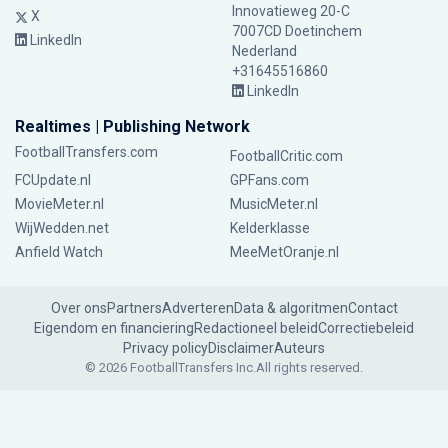
Innovatieweg 20-C
X
7007CD Doetinchem
LinkedIn
Nederland
+31645516860
LinkedIn
Realtimes | Publishing Network
FootballTransfers.com
FootballCritic.com
FCUpdate.nl
GPFans.com
MovieMeter.nl
MusicMeter.nl
WijWedden.net
Kelderklasse
Anfield Watch
MeeMetOranje.nl
Over ons
Partners
Adverteren
Data & algoritmen
Contact
Eigendom en financiering
Redactioneel beleid
Correctiebeleid
Privacy policy
Disclaimer
Auteurs
© 2026 FootballTransfers Inc.
All rights reserved.