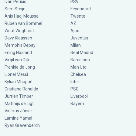
Ivan Perisic
PSV
Sem Steijn
Feyenoord
Anis Hadj Moussa
Twente
Ruben van Bommel
AZ
Wout Weghorst
Ajax
Davy Klaassen
Juventus
Memphis Depay
Milan
Erling Haaland
Real Madrid
Virgil van Dijk
Barcelona
Frenkie de Jong
Man Utd
Lionel Messi
Chelsea
Kylian Mbappé
Inter
Cristiano Ronaldo
PSG
Jurriën Timber
Liverpool
Matthijs de Ligt
Bayern
Vinícius Júnior
Lamine Yamal
Ryan Gravenberch