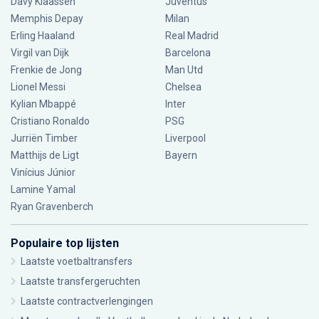
Davy Klaassen
Juventus
Memphis Depay
Milan
Erling Haaland
Real Madrid
Virgil van Dijk
Barcelona
Frenkie de Jong
Man Utd
Lionel Messi
Chelsea
Kylian Mbappé
Inter
Cristiano Ronaldo
PSG
Jurriën Timber
Liverpool
Matthijs de Ligt
Bayern
Vinícius Júnior
Lamine Yamal
Ryan Gravenberch
Populaire top lijsten
Laatste voetbaltransfers
Laatste transfergeruchten
Laatste contractverlengingen