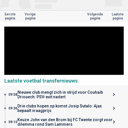
Eerste
Vorige
Volgende
Laatste
pagina
pagina
pagina
pagina
Laatste voetbal transfernieuws
Nieuwe club mengt zich in strijd voor Couhaib
09:58
Driouech: PSV-exit nadert
Drie clubs hopen op komst Josip Sutalo: Ajax
09:36
bepaalt vraagprijs
Keuze John van den Brom bij FC Twente zorgt voor
09:10
dilemma rond Sam Lammers