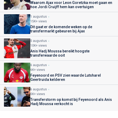
Waarom Ajax voor Leon Goretzka moet gaan en
hoe Jordi Cruijff hem kan overtuigen
1 augustus
15K+ views
Dit gaat er de komende weken op de
transfermarkt gebeuren bij Ajax
5 augustus
10K+ views
Anis Hadj Moussa bereikt hoogste
transferwaarde ooit
6 augustus
6K+ views
Feyenoord en PSV zien waarde Lutsharel
Geertruida kelderen
6 augustus
5K+ views
Transferstorm op komst bij Feyenoord als Anis
Hadj Moussa verkocht is