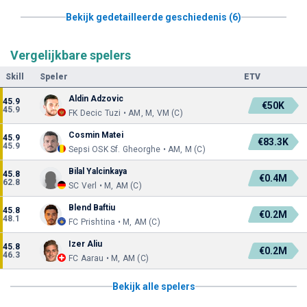
Bekijk gedetailleerde geschiedenis (6)
Vergelijkbare spelers
Skill
Speler
ETV
Aldin Adzovic
45.9
€50K
45.9
FK Decic Tuzi • AM, M, VM (C)
Cosmin Matei
45.9
€83.3K
45.9
Sepsi OSK Sf. Gheorghe • AM, M (C)
Bilal Yalcinkaya
45.8
€0.4M
62.8
SC Verl • M, AM (C)
Blend Baftiu
45.8
€0.2M
48.1
FC Prishtina • M, AM (C)
Izer Aliu
45.8
€0.2M
46.3
FC Aarau • M, AM (C)
Bekijk alle spelers