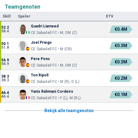
Teamgenoten
Skill
Speler
ETV
Quadri Liameed
52.2
€0.4M
58.4
CE Sabadell FC • M, DM (C)
Joel Priego
50.1
€0.3M
51.8
CE Sabadell FC • M (CR)
Pere Pons
56.9
€0.3M
56.9
CE Sabadell FC • M, DM (C)
Ton Ripoll
38.3
€0.2M
38.3
CE Sabadell FC • M (R), D (L)
Yanis Rahmani Cordeiro
46.4
€0.1M
46.4
CE Sabadell FC • F (L), M (RL)
Bekijk alle teamgenoten