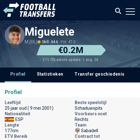
Miguelete
M (RL)
Skill: 44.6
Pot: 47.0
€0.2M
Laatste update: 1 aug. 26
ETV
Profiel
Statistieken
Transfer geschiedenis
V
Profiel
Leeftijd
Beste speelstijl
25 jaar oud ( 9 mei 2001)
Schaduwspits
Nationaliteit
Voorkeurs voet
ESP
Rechts
Lengte
Team
177cm
Sabadell
ETV Bereik
Contract tot