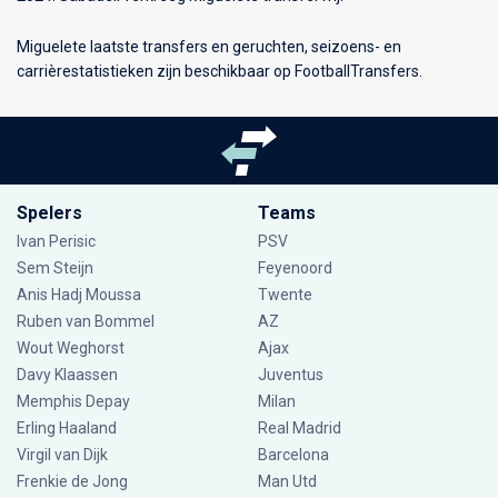
Miguelete laatste transfers en geruchten, seizoens- en
carrièrestatistieken zijn beschikbaar op FootballTransfers.
Spelers
Teams
Ivan Perisic
PSV
Sem Steijn
Feyenoord
Anis Hadj Moussa
Twente
Ruben van Bommel
AZ
Wout Weghorst
Ajax
Davy Klaassen
Juventus
Memphis Depay
Milan
Erling Haaland
Real Madrid
Virgil van Dijk
Barcelona
Frenkie de Jong
Man Utd