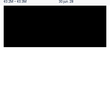
€0.2M – €0.3M
30 jun. 28