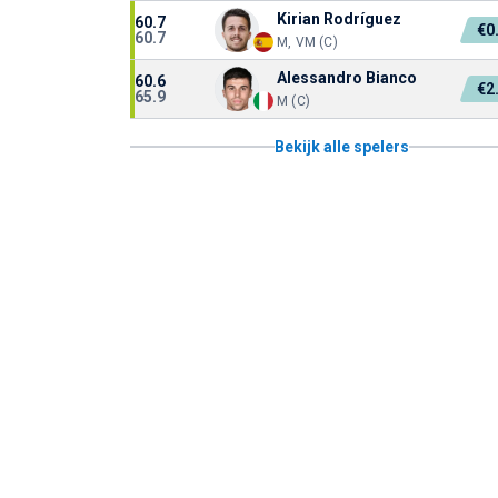
Kirian Rodríguez
60.7
€0
60.7
M, VM (C)
Alessandro Bianco
60.6
€2
65.9
M (C)
Bekijk alle spelers