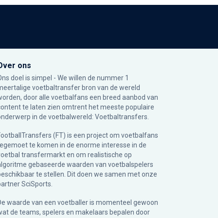
Over ons
Ons doel is simpel - We willen de nummer 1
meertalige voetbaltransfer bron van de wereld
worden, door alle voetbalfans een breed aanbod van
content te laten zien omtrent het meeste populaire
onderwerp in de voetbalwereld: Voetbaltransfers.
FootballTransfers (FT) is een project om voetbalfans
tegemoet te komen in de enorme interesse in de
voetbal transfermarkt en om realistische op
algoritme gebaseerde waarden van voetbalspelers
beschikbaar te stellen. Dit doen we samen met onze
partner
SciSports
.
De waarde van een voetballer is momenteel gewoon
wat de teams, spelers en makelaars bepalen door