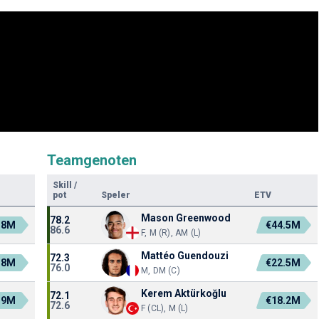
Teamgenoten
Skill
/
pot
Speler
ETV
Mason Greenwood
78.2
.8M
€44.5M
86.6
F, M (R), AM (L)
Mattéo Guendouzi
72.3
.8M
€22.5M
76.0
M, DM (C)
Kerem Aktürkoğlu
72.1
.9M
€18.2M
72.6
F (CL), M (L)