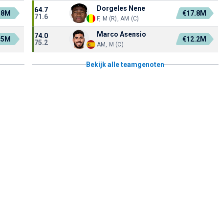
Dorgeles Nene
64.7
.8M
€17.8M
71.6
F, M (R), AM (C)
Marco Asensio
74.0
.5M
€12.2M
75.2
AM, M (C)
Bekijk alle teamgenoten