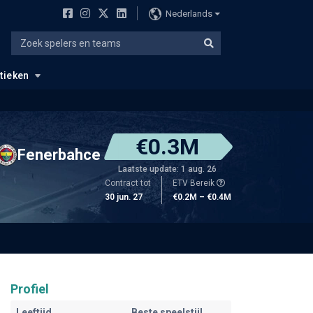
Nederlands
stieken
€0.3M
Fenerbahce
Laatste update: 1 aug. 26
Contract tot
ETV Bereik
30 jun. 27
€0.2M – €0.4M
Profiel
Leeftijd
Beste speelstijl