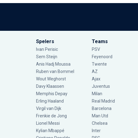
Spelers
Teams
Ivan Perisic
PSV
Sem Steijn
Feyenoord
Anis Hadj Moussa
Twente
Ruben van Bommel
AZ
Wout Weghorst
Ajax
Davy Klaassen
Juventus
Memphis Depay
Milan
Erling Haaland
Real Madrid
Virgil van Dijk
Barcelona
Frenkie de Jong
Man Utd
Lionel Messi
Chelsea
Kylian Mbappé
Inter