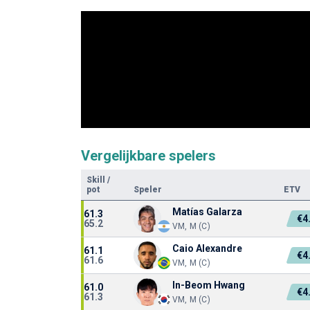
Vergelijkbare spelers
Skill
/
pot
Speler
ETV
Matías Galarza
61.3
€4
65.2
VM, M (C)
Caio Alexandre
61.1
€4
61.6
VM, M (C)
In-Beom Hwang
61.0
€4
61.3
VM, M (C)