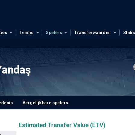
ties
Teams
Spelers
Transferwaarden
Stati
Yandaş
edenis
Vergelijkbare spelers
Estimated Transfer Value (ETV)