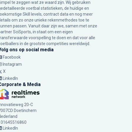
simpel te zeggen wat ze waard zijn. Wij gebruiken
gedetailleerde voetbal statistieken, de huidige en
toekomstige Skill levels, contract data en nog meer
details om zo onze unieke rekenmethodes toe te
kunnen passen. Vanuit daar zijn we, samen met onze
partner SciSports, in staat om een eigen
transferwaarde voorspelling te doen en dat voor alle
voetballers in de grootste competities wereldwijd.
Volg ons op social media
Facebook
Instagram
X
LinkedIn
Corporate & Media
Innovatieweg 20-C
7007CD Doetinchem
Nederland
+31645516860
LinkedIn