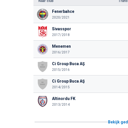
Naar club
Tran
Fenerbahce
2020/2021
Sivasspor
2017/2018
Menemen
2016/2017
Ci Group Buca AŞ
2015/2016
Ci Group Buca AŞ
2014/2015
Altinordu FK
2013/2014
Bekijk ged