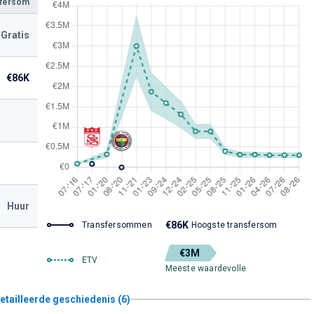
sfersom
Gratis
€86K
Huur
€86K
Transfersommen
Hoogste transfersom
€3M
ETV
Meeste waardevolle
etailleerde geschiedenis (6)