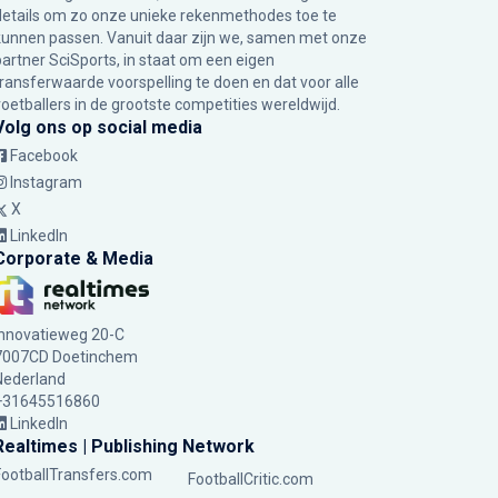
details om zo onze unieke rekenmethodes toe te
kunnen passen. Vanuit daar zijn we, samen met onze
partner SciSports, in staat om een eigen
transferwaarde voorspelling te doen en dat voor alle
voetballers in de grootste competities wereldwijd.
Volg ons op social media
Facebook
Instagram
X
LinkedIn
Corporate & Media
Innovatieweg 20-C
7007CD Doetinchem
Nederland
+31645516860
LinkedIn
Realtimes | Publishing Network
FootballTransfers.com
FootballCritic.com