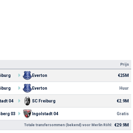
Prijs
eiburg
Everton
€25M
eiburg
Everton
Huur
tadt 04
SC Freiburg
€2.9M
sberg 03
Ingolstadt 04
Gratis
€29.9M
Totale transfersommen (bekend) voor Merlin Röhl: