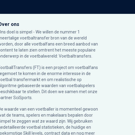
Over ons
Ons doel is simpel - We willen de nummer 1
meertalige voetbaltransfer bron van de wereld
worden, door alle voetbalfans een breed aanbod van
content te laten zien omtrent het meeste populaire
onderwerp in de voetbalwereld: Voetbaltransfers.
FootballTransfers (FT) is een project om voetbalfans
tegemoet te komen in de enorme interesse in de
voetbal transfermarkt en om realistische op
algoritme gebaseerde waarden van voetbalspelers
beschikbaar te stellen. Dit doen we samen met onze
partner
SciSports
.
De waarde van een voetballer is momenteel gewoon
wat de teams, spelers en makelaars bepalen door
simpel te zeggen wat ze waard zijn. Wij gebruiken
gedetailleerde voetbal statistieken, de huidige en
toekomstige Skill levels, contract data en nog meer