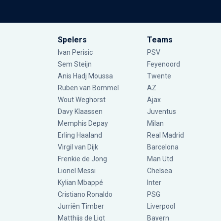
Spelers
Teams
Ivan Perisic
PSV
Sem Steijn
Feyenoord
Anis Hadj Moussa
Twente
Ruben van Bommel
AZ
Wout Weghorst
Ajax
Davy Klaassen
Juventus
Memphis Depay
Milan
Erling Haaland
Real Madrid
Virgil van Dijk
Barcelona
Frenkie de Jong
Man Utd
Lionel Messi
Chelsea
Kylian Mbappé
Inter
Cristiano Ronaldo
PSG
Jurriën Timber
Liverpool
Matthijs de Ligt
Bayern