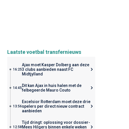
Laatste voetbal transfernieuws
Ajax moet Kasper Dolberg aan deze
3 clubs aanbieden naast FC
16:25
Midtjylland
Dit kan Ajax in huis halen met de
14:45
felbegeerde Mauro Couto
Excelsior Rotterdam moet deze drie
spelers per direct nieuw contract
13:56
aanbieden
Tijd dringt: oplossing voor dossier-
Mees Hilgers binnen enkele weken
12:58