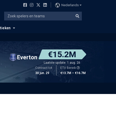
Nederlands
stieken
€15.2M
Everton
Laatste update: 1 aug. 26
Contract tot
ETV Bereik
30 jun. 29
€13.7M – €16.7M