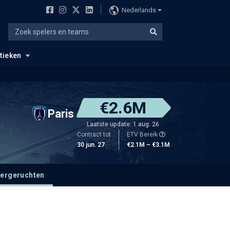
Nederlands
stieken
€2.6M
Paris
Laatste update: 1 aug. 26
Contract tot
ETV Bereik
30 jun. 27
€2.1M – €3.1M
fergeruchten