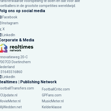
transferwaarde voorspelling te doen en dat voor alle
voetballers in de grootste competities wereldwijd.
Volg ons op social media
Facebook
Instagram
X
LinkedIn
Corporate & Media
Innovatieweg 20-C
7007CD Doetinchem
Nederland
+31645516860
LinkedIn
Realtimes | Publishing Network
FootballTransfers.com
FootballCritic.com
FCUpdate.nl
GPFans.com
MovieMeter.nl
MusicMeter.nl
WijWedden.net
Kelderklasse