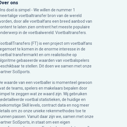
Over ons
Ons doel is simpel - We willen de nummer 1
meertalige voetbaltransfer bron van de wereld
worden, door alle voetbalfans een breed aanbod van
content te laten zien omtrent het meeste populaire
onderwerp in de voetbalwereld: Voetbaltransfers.
FootballTransfers (FT) is een project om voetbalfans
tegemoet te komen in de enorme interesse in de
voetbal transfermarkt en om realistische op
algoritme gebaseerde waarden van voetbalspelers
beschikbaar te stellen. Dit doen we samen met onze
partner
SciSports
.
De waarde van een voetballer is momenteel gewoon
wat de teams, spelers en makelaars bepalen door
simpel te zeggen wat ze waard zijn. Wij gebruiken
gedetailleerde voetbal statistieken, de huidige en
toekomstige Skill levels, contract data en nog meer
details om zo onze unieke rekenmethodes toe te
kunnen passen. Vanuit daar zijn we, samen met onze
partner SciSports, in staat om een eigen