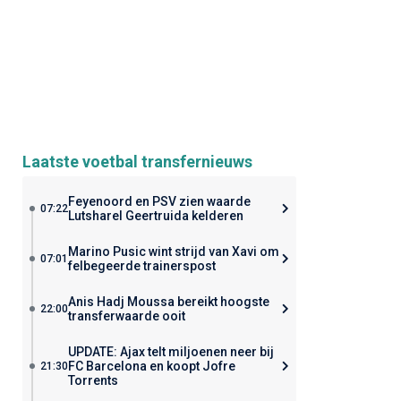
Laatste voetbal transfernieuws
Feyenoord en PSV zien waarde
07:22
Lutsharel Geertruida kelderen
Marino Pusic wint strijd van Xavi om
07:01
felbegeerde trainerspost
Anis Hadj Moussa bereikt hoogste
22:00
transferwaarde ooit
UPDATE: Ajax telt miljoenen neer bij
FC Barcelona en koopt Jofre
21:30
Torrents