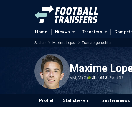
Home
Nieuws
Transfers
Competi
Spelers
Maxime Lopez
Transfergeruchten
Maxime Lop
VM, M (C)
Skill: 65.3
Pot: 65.3
Profiel
Statistieken
Transfernieuws