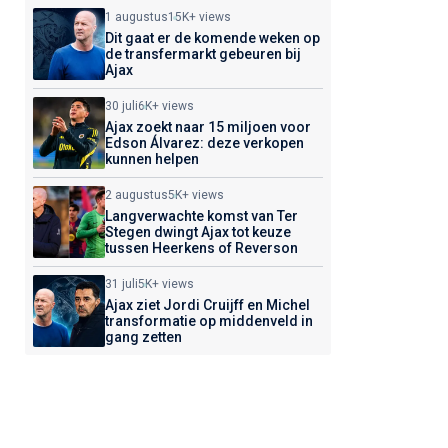
1 augustus
15K+ views
Dit gaat er de komende weken op
de transfermarkt gebeuren bij
Ajax
30 juli
6K+ views
Ajax zoekt naar 15 miljoen voor
Edson Álvarez: deze verkopen
kunnen helpen
2 augustus
5K+ views
Langverwachte komst van Ter
Stegen dwingt Ajax tot keuze
tussen Heerkens of Reverson
31 juli
5K+ views
Ajax ziet Jordi Cruijff en Michel
transformatie op middenveld in
gang zetten