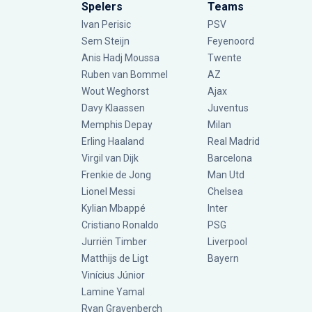
Spelers
Teams
Ivan Perisic
PSV
Sem Steijn
Feyenoord
Anis Hadj Moussa
Twente
Ruben van Bommel
AZ
Wout Weghorst
Ajax
Davy Klaassen
Juventus
Memphis Depay
Milan
Erling Haaland
Real Madrid
Virgil van Dijk
Barcelona
Frenkie de Jong
Man Utd
Lionel Messi
Chelsea
Kylian Mbappé
Inter
Cristiano Ronaldo
PSG
Jurriën Timber
Liverpool
Matthijs de Ligt
Bayern
Vinícius Júnior
Lamine Yamal
Ryan Gravenberch