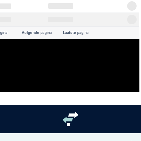
gina
Volgende pagina
Laatste pagina