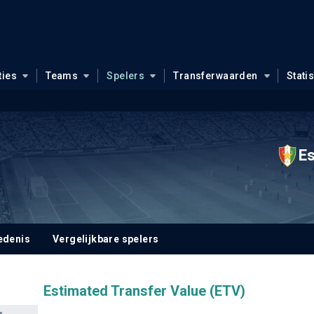
ties
Teams
Spelers
Transferwaarden
Stati
E
edenis
Vergelijkbare spelers
Estimated Transfer Value (ETV)