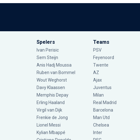
Spelers
Teams
Ivan Perisic
PSV
Sem Steijn
Feyenoord
Anis Hadj Moussa
Twente
Ruben van Bommel
AZ
Wout Weghorst
Ajax
Davy Klaassen
Juventus
Memphis Depay
Milan
Erling Haaland
Real Madrid
Virgil van Dijk
Barcelona
Frenkie de Jong
Man Utd
Lionel Messi
Chelsea
Kylian Mbappé
Inter