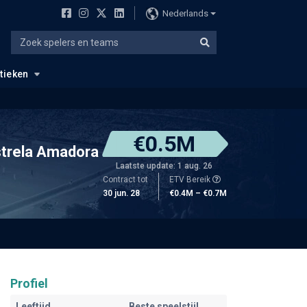
Nederlands
stieken
€0.5M
strela Amadora
Laatste update: 1 aug. 26
Contract tot
ETV Bereik
30 jun. 28
€0.4M – €0.7M
Profiel
Leeftijd
Beste speelstijl