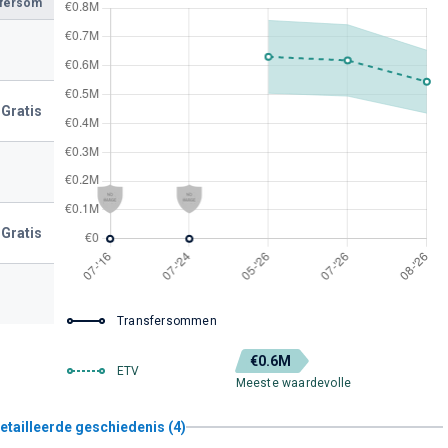
sfersom
Gratis
Gratis
Transfersommen
€0.6M
ETV
Meeste waardevolle
etailleerde geschiedenis (4)