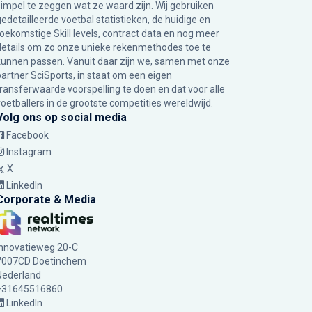
simpel te zeggen wat ze waard zijn. Wij gebruiken
gedetailleerde voetbal statistieken, de huidige en
toekomstige Skill levels, contract data en nog meer
details om zo onze unieke rekenmethodes toe te
kunnen passen. Vanuit daar zijn we, samen met onze
partner SciSports, in staat om een eigen
transferwaarde voorspelling te doen en dat voor alle
voetballers in de grootste competities wereldwijd.
Volg ons op social media
Facebook
Instagram
X
LinkedIn
Corporate & Media
Innovatieweg 20-C
7007CD Doetinchem
Nederland
+31645516860
LinkedIn