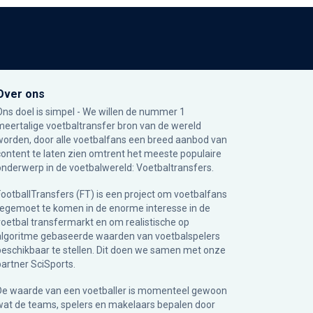
Over ons
Ons doel is simpel - We willen de nummer 1
meertalige voetbaltransfer bron van de wereld
worden, door alle voetbalfans een breed aanbod van
content te laten zien omtrent het meeste populaire
onderwerp in de voetbalwereld: Voetbaltransfers.
FootballTransfers (FT) is een project om voetbalfans
tegemoet te komen in de enorme interesse in de
voetbal transfermarkt en om realistische op
algoritme gebaseerde waarden van voetbalspelers
beschikbaar te stellen. Dit doen we samen met onze
partner
SciSports
.
De waarde van een voetballer is momenteel gewoon
wat de teams, spelers en makelaars bepalen door