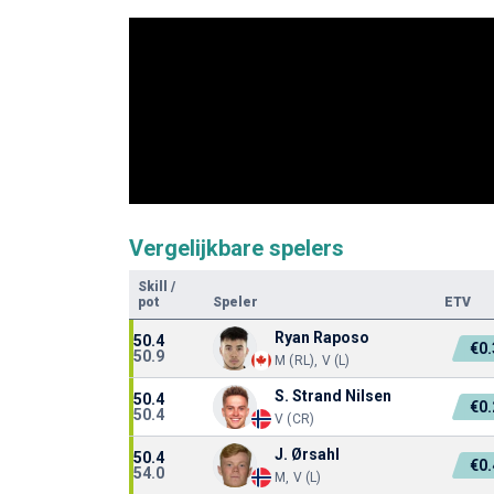
Vergelijkbare spelers
Skill
/
pot
Speler
ETV
Ryan Raposo
50.4
€0
50.9
M (RL), V (L)
S. Strand Nilsen
50.4
€0
50.4
V (CR)
J. Ørsahl
50.4
€0
54.0
M, V (L)