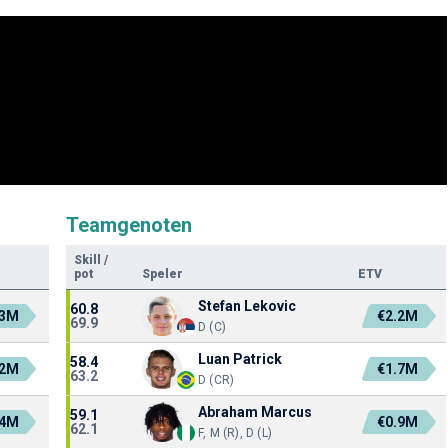
Teamgenoten
Skill
/
pot
Speler
ETV
Stefan Lekovic
60.8
.3M
€2.2M
69.9
D (C)
Luan Patrick
58.4
.2M
€1.7M
63.2
D (CR)
Abraham Marcus
59.1
.4M
€0.9M
62.1
F, M (R), D (L)