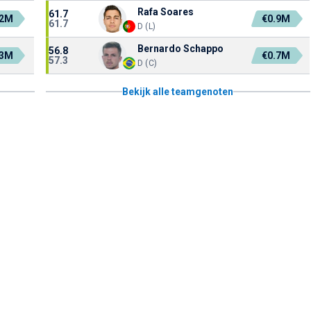
Rafa Soares
61.7
.2M
€0.9M
61.7
D (L)
Bernardo Schappo
56.8
.3M
€0.7M
57.3
D (C)
Bekijk alle teamgenoten