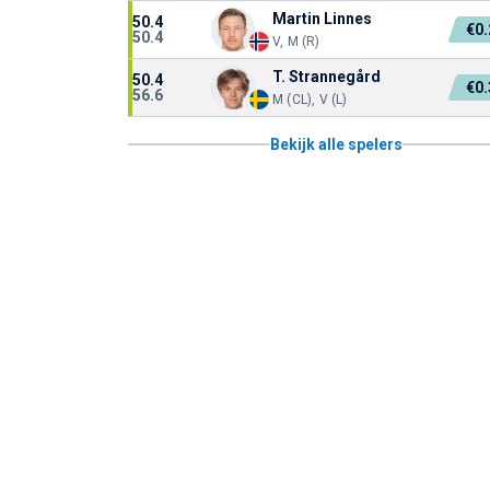
Martin Linnes
50.4
€0
50.4
V, M (R)
T. Strannegård
50.4
€0
56.6
M (CL), V (L)
Bekijk alle spelers