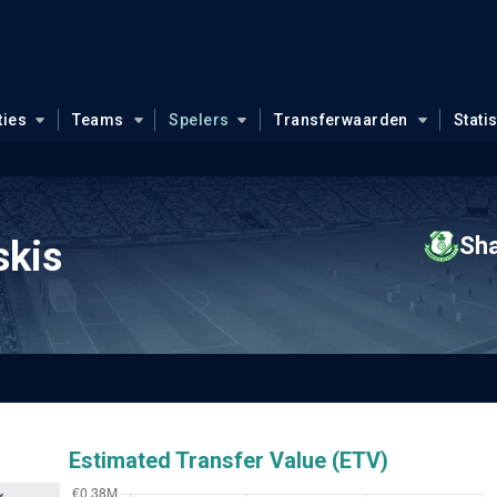
ties
Teams
Spelers
Transferwaarden
Stati
Sh
skis
Estimated Transfer Value (ETV)