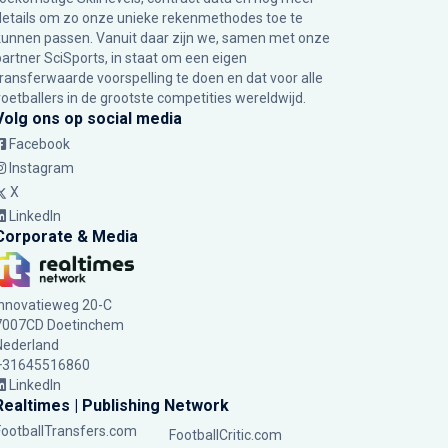
details om zo onze unieke rekenmethodes toe te
kunnen passen. Vanuit daar zijn we, samen met onze
partner SciSports, in staat om een eigen
transferwaarde voorspelling te doen en dat voor alle
voetballers in de grootste competities wereldwijd.
Volg ons op social media
Facebook
Instagram
X
LinkedIn
Corporate & Media
Innovatieweg 20-C
7007CD Doetinchem
Nederland
+31645516860
LinkedIn
Realtimes | Publishing Network
FootballTransfers.com
FootballCritic.com