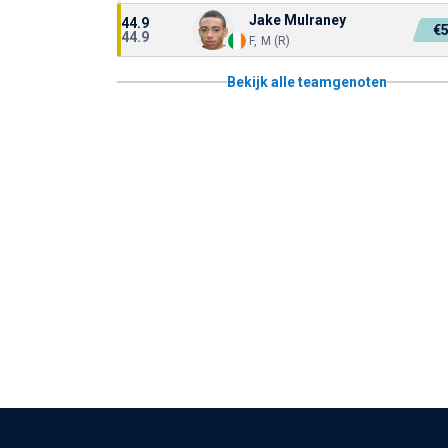
Jake Mulraney
44.9
€
44.9
F, M (R)
Bekijk alle teamgenoten