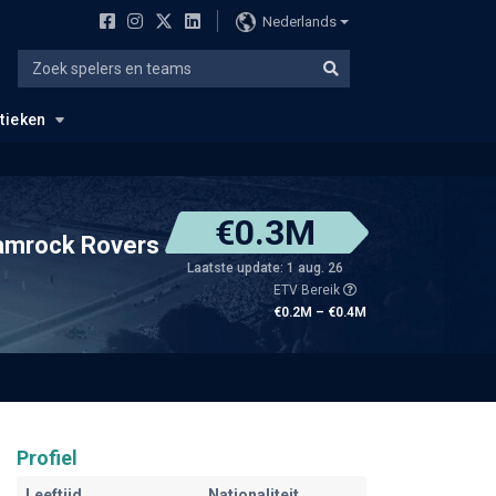
Nederlands
stieken
€0.3M
amrock Rovers
Laatste update: 1 aug. 26
ETV Bereik
€0.2M – €0.4M
Profiel
Leeftijd
Nationaliteit