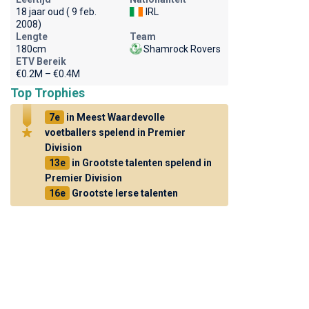
18 jaar oud ( 9 feb.
IRL
2008)
Lengte
Team
180cm
Shamrock Rovers
ETV Bereik
€0.2M – €0.4M
Top Trophies
7e
in Meest Waardevolle
voetballers spelend in Premier
Division
13e
in Grootste talenten spelend in
Premier Division
16e
Grootste Ierse talenten