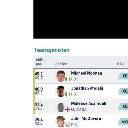
Teamgenoten
Skill
/
pot
Speler
ETV
Michael Noonan
45.2
€0
69.7
F (C)
Jonathan Afolabi
46.0
€0
47.3
F (C)
Maleace Asamoah
47.2
€0
51.5
M, AM (L)
John McGovern
39.2
€8
42.5
F (C)