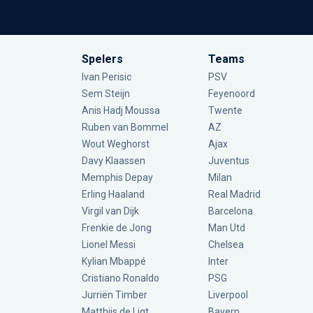
Spelers
Teams
Ivan Perisic
PSV
Sem Steijn
Feyenoord
Anis Hadj Moussa
Twente
Ruben van Bommel
AZ
Wout Weghorst
Ajax
Davy Klaassen
Juventus
Memphis Depay
Milan
Erling Haaland
Real Madrid
Virgil van Dijk
Barcelona
Frenkie de Jong
Man Utd
Lionel Messi
Chelsea
Kylian Mbappé
Inter
Cristiano Ronaldo
PSG
Jurriën Timber
Liverpool
Matthijs de Ligt
Bayern