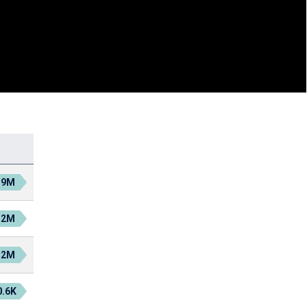
.9M
.2M
.2M
0.6K