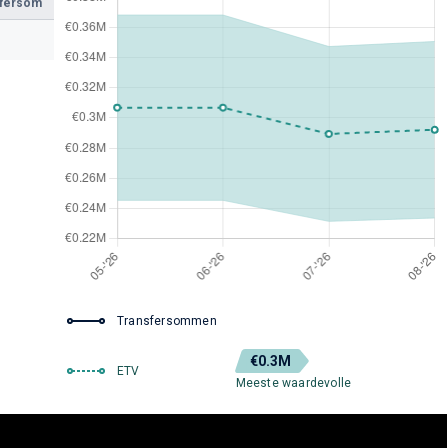
sfersom
Transfersommen
€0.3M
ETV
Meeste waardevolle