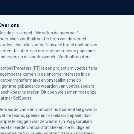
Over ons
Ons doel is simpel - We willen de nummer 1
meertalige voetbaltransfer bron van de wereld
worden, door alle voetbalfans een breed aanbod van
content te laten zien omtrent het meeste populaire
onderwerp in de voetbalwereld: Voetbaltransfers.
FootballTransfers (FT) is een project om voetbalfans
tegemoet te komen in de enorme interesse in de
voetbal transfermarkt en om realistische op
algoritme gebaseerde waarden van voetbalspelers
beschikbaar te stellen. Dit doen we samen met onze
partner
SciSports
.
De waarde van een voetballer is momenteel gewoon
wat de teams, spelers en makelaars bepalen door
simpel te zeggen wat ze waard zijn. Wij gebruiken
gedetailleerde voetbal statistieken, de huidige en
toekomstige Skill levels, contract data en nog meer