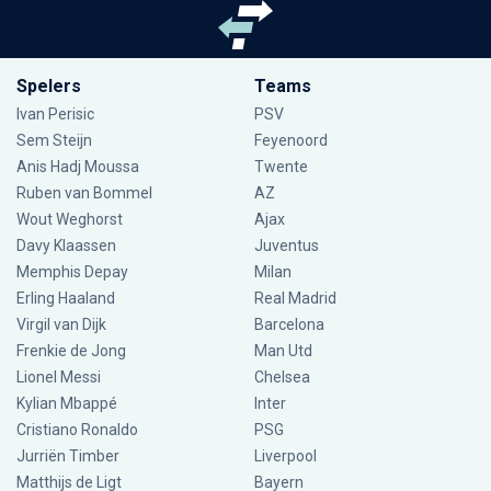
Spelers
Teams
Ivan Perisic
PSV
Sem Steijn
Feyenoord
Anis Hadj Moussa
Twente
Ruben van Bommel
AZ
Wout Weghorst
Ajax
Davy Klaassen
Juventus
Memphis Depay
Milan
Erling Haaland
Real Madrid
Virgil van Dijk
Barcelona
Frenkie de Jong
Man Utd
Lionel Messi
Chelsea
Kylian Mbappé
Inter
Cristiano Ronaldo
PSG
Jurriën Timber
Liverpool
Matthijs de Ligt
Bayern