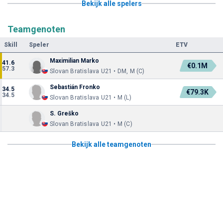
Bekijk alle spelers
Teamgenoten
Skill
Speler
ETV
Maximilian Marko
41.6
€0.1M
57.3
Slovan Bratislava U21 • DM, M (C)
Sebastián Fronko
34.5
€79.3K
34.5
Slovan Bratislava U21 • M (L)
S. Greško
Slovan Bratislava U21 • M (C)
Bekijk alle teamgenoten