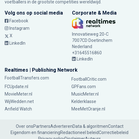
voetballers in de grootste competities wereldwijd.
Volg ons op social media
Corporate & Media
Facebook
Instagram
Innovatieweg 20-C
X
7007CD Doetinchem
LinkedIn
Nederland
+31645516860
LinkedIn
Realtimes | Publishing Network
FootballTransfers.com
FootballCritic.com
FCUpdate.nl
GPFans.com
MovieMeter.nl
MusicMeter.nl
WijWedden.net
Kelderklasse
Anfield Watch
MeeMetOranje.nl
Over ons
Partners
Adverteren
Data & algoritmen
Contact
Eigendom en financiering
Redactioneel beleid
Correctiebeleid
Privacy policy
Disclaimer
Auteurs