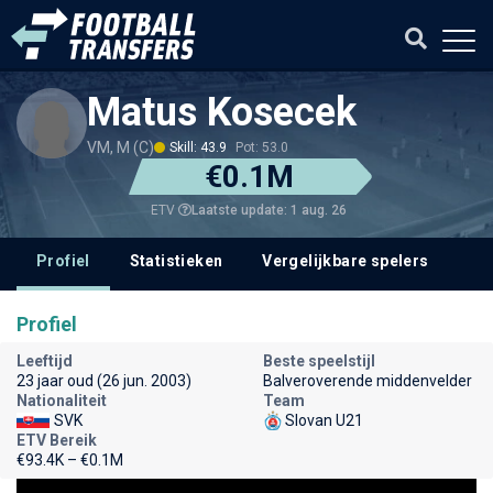
Matus Kosecek
VM, M (C)
Skill: 43.9
Pot: 53.0
€0.1M
Laatste update: 1 aug. 26
ETV
Profiel
Statistieken
Vergelijkbare spelers
Profiel
Leeftijd
Beste speelstijl
23 jaar oud (26 jun. 2003)
Balveroverende middenvelder
Nationaliteit
Team
SVK
Slovan U21
ETV Bereik
€93.4K – €0.1M