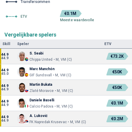
Transfersommen
€0.1M
ETV
Meeste waardevolle
Vergelijkbare spelers
Skill
Speler
ETV
S. Seabi
44.9
€73.2K
44.9
Chippa United • M, VM (C)
Marc Manchón
44.9
€50K
45.0
GIF Sundsvall • M, VM (C)
Martin Bukata
44.9
€50K
44.9
Zlaté Moravce • M, VM (C)
Daniele Baselli
44.9
€0.1M
44.9
Calcio Padova • M, VM (C)
A. Luković
44.9
€0.2M
44.9
FK Napredak Krusevac • M, VM (C)