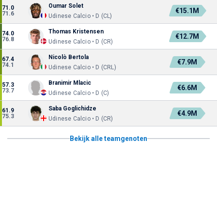
Oumar Solet
71.0
€15.1M
71.6
Udinese Calcio • D (CL)
Thomas Kristensen
74.0
€12.7M
76.8
Udinese Calcio • D (CR)
Nicolò Bertola
67.4
€7.9M
74.1
Udinese Calcio • D (CRL)
Branimir Mlacic
57.3
€6.6M
73.7
Udinese Calcio • D (C)
Saba Goglichidze
61.9
€4.9M
75.3
Udinese Calcio • D (CR)
Bekijk alle teamgenoten