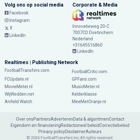
Volg ons op social media
Corporate & Media
Facebook
Instagram
Innovatieweg 20-C
X
7007CD Doetinchem
LinkedIn
Nederland
+31645516860
LinkedIn
Realtimes | Publishing Network
FootballTransfers.com
FootballCritic.com
FCUpdate.nl
GPFans.com
MovieMeter.nl
MusicMeter.nl
WijWedden.net
Kelderklasse
Anfield Watch
MeeMetOranje.nl
Over ons
Partners
Adverteren
Data & algoritmen
Contact
Eigendom en financiering
Redactioneel beleid
Correctiebeleid
Privacy policy
Disclaimer
Auteurs
© 2026 FootballTransfers Inc.
All rights reserved.