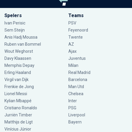
Spelers
Teams
Ivan Perisic
PSV
Sem Steijn
Feyenoord
Anis Hadj Moussa
Twente
Ruben van Bommel
AZ
Wout Weghorst
Ajax
Davy Klaassen
Juventus
Memphis Depay
Milan
Erling Haaland
Real Madrid
Virgil van Dijk
Barcelona
Frenkie de Jong
Man Utd
Lionel Messi
Chelsea
Kylian Mbappé
Inter
Cristiano Ronaldo
PSG
Jurriën Timber
Liverpool
Matthijs de Ligt
Bayern
Vinícius Júnior