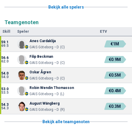
Bekijk alle spelers
Teamgenoten
Skill
Speler
ETV
Anes Cardaklija
59.1
€1M
69.5
GAIS Göteborg • D (C)
Filip Beckman
56.6
€0.9M
62.0
GAIS Göteborg • D (C)
Oskar Ågren
54.0
€0.5M
54.0
GAIS Göteborg • D (C)
Robin Wendin Thomasson
53.0
€0.4M
53.5
GAIS Göteborg • D (L)
August Wängberg
54.3
€0.3M
54.3
GAIS Göteborg • D (R)
Bekijk alle teamgenoten