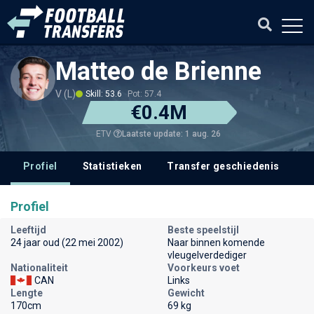
Matteo de Brienne
V (L)
Skill: 53.6
Pot: 57.4
€0.4M
Laatste update: 1 aug. 26
ETV
Profiel
Statistieken
Transfer geschiedenis
V
Profiel
Leeftijd
Beste speelstijl
24 jaar oud (22 mei 2002)
Naar binnen komende
vleugelverdediger
Nationaliteit
Voorkeurs voet
CAN
Links
Lengte
Gewicht
170cm
69 kg