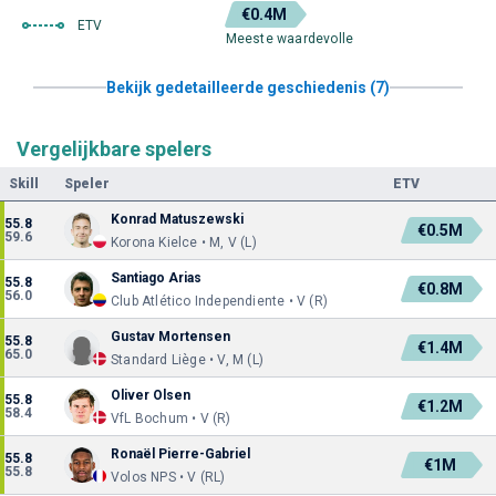
€0.4M
ETV
Meeste waardevolle
Bekijk gedetailleerde geschiedenis (7)
Vergelijkbare spelers
Skill
Speler
ETV
Konrad Matuszewski
55.8
€0.5M
59.6
Korona Kielce • M, V (L)
Santiago Arias
55.8
€0.8M
56.0
Club Atlético Independiente • V (R)
Gustav Mortensen
55.8
€1.4M
65.0
Standard Liège • V, M (L)
Oliver Olsen
55.8
€1.2M
58.4
VfL Bochum • V (R)
Ronaël Pierre-Gabriel
55.8
€1M
55.8
Volos NPS • V (RL)