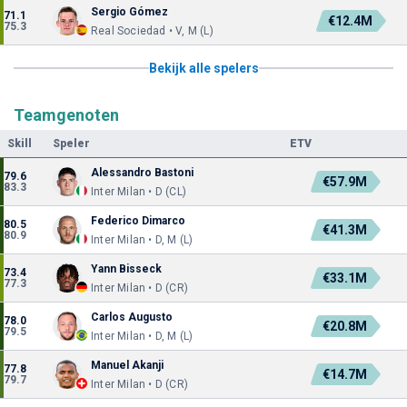
Sergio Gómez
71.1
€12.4M
75.3
Real Sociedad • V, M (L)
Bekijk alle spelers
Teamgenoten
Skill
Speler
ETV
Alessandro Bastoni
79.6
€57.9M
83.3
Inter Milan • D (CL)
Federico Dimarco
80.5
€41.3M
80.9
Inter Milan • D, M (L)
Yann Bisseck
73.4
€33.1M
77.3
Inter Milan • D (CR)
Carlos Augusto
78.0
€20.8M
79.5
Inter Milan • D, M (L)
Manuel Akanji
77.8
€14.7M
79.7
Inter Milan • D (CR)