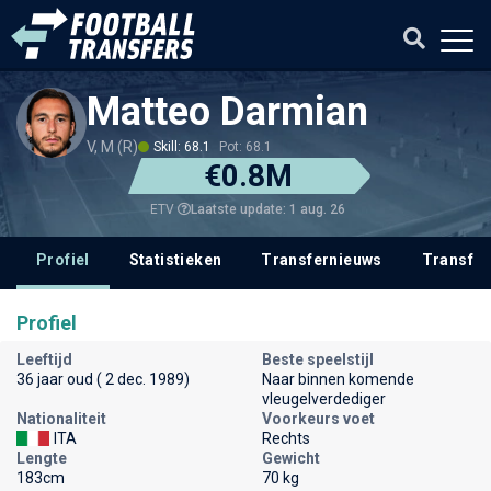
Matteo Darmian
V, M (R)
Skill: 68.1
Pot: 68.1
€0.8M
Laatste update: 1 aug. 26
ETV
Profiel
Statistieken
Transfernieuws
Transfer
Profiel
Leeftijd
Beste speelstijl
36 jaar oud ( 2 dec. 1989)
Naar binnen komende
vleugelverdediger
Nationaliteit
Voorkeurs voet
ITA
Rechts
Lengte
Gewicht
183cm
70 kg