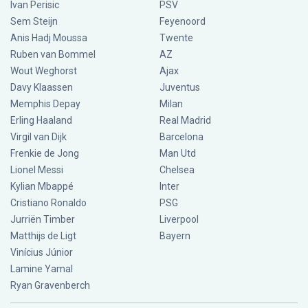
Ivan Perisic
PSV
Sem Steijn
Feyenoord
Anis Hadj Moussa
Twente
Ruben van Bommel
AZ
Wout Weghorst
Ajax
Davy Klaassen
Juventus
Memphis Depay
Milan
Erling Haaland
Real Madrid
Virgil van Dijk
Barcelona
Frenkie de Jong
Man Utd
Lionel Messi
Chelsea
Kylian Mbappé
Inter
Cristiano Ronaldo
PSG
Jurriën Timber
Liverpool
Matthijs de Ligt
Bayern
Vinícius Júnior
Lamine Yamal
Ryan Gravenberch