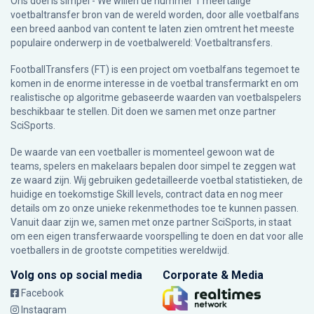
Ons doel is simpel - We willen de nummer 1 meertalige
voetbaltransfer bron van de wereld worden, door alle voetbalfans
een breed aanbod van content te laten zien omtrent het meeste
populaire onderwerp in de voetbalwereld: Voetbaltransfers.
FootballTransfers (FT) is een project om voetbalfans tegemoet te
komen in de enorme interesse in de voetbal transfermarkt en om
realistische op algoritme gebaseerde waarden van voetbalspelers
beschikbaar te stellen. Dit doen we samen met onze partner
SciSports
.
De waarde van een voetballer is momenteel gewoon wat de
teams, spelers en makelaars bepalen door simpel te zeggen wat
ze waard zijn. Wij gebruiken gedetailleerde voetbal statistieken, de
huidige en toekomstige Skill levels, contract data en nog meer
details om zo onze unieke rekenmethodes toe te kunnen passen.
Vanuit daar zijn we, samen met onze partner SciSports, in staat
om een eigen transferwaarde voorspelling te doen en dat voor alle
voetballers in de grootste competities wereldwijd.
Volg ons op social media
Corporate & Media
Facebook
Instagram