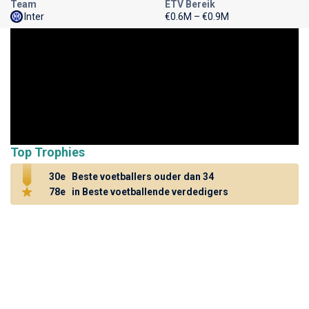
Team
ETV Bereik
Inter
€0.6M – €0.9M
Top Trophies
30e
Beste voetballers ouder dan 34
78e
in Beste voetballende verdedigers