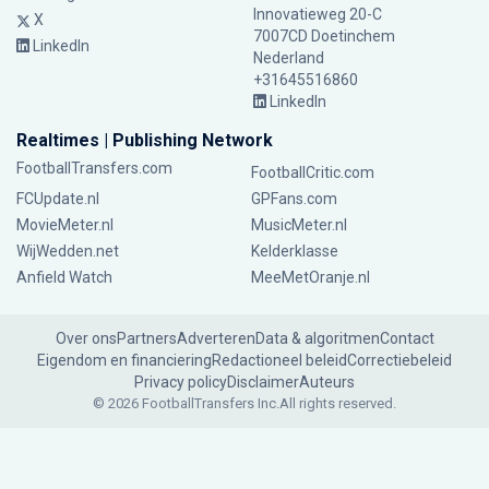
Innovatieweg 20-C
X
7007CD Doetinchem
LinkedIn
Nederland
+31645516860
LinkedIn
Realtimes | Publishing Network
FootballTransfers.com
FootballCritic.com
FCUpdate.nl
GPFans.com
MovieMeter.nl
MusicMeter.nl
WijWedden.net
Kelderklasse
Anfield Watch
MeeMetOranje.nl
Over ons
Partners
Adverteren
Data & algoritmen
Contact
Eigendom en financiering
Redactioneel beleid
Correctiebeleid
Privacy policy
Disclaimer
Auteurs
© 2026 FootballTransfers Inc.
All rights reserved.