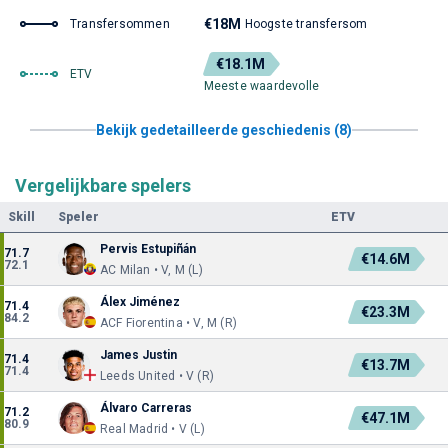
€18M
Transfersommen
Hoogste transfersom
€18.1M
ETV
Meeste waardevolle
Bekijk gedetailleerde geschiedenis (8)
Vergelijkbare spelers
Skill
Speler
ETV
Pervis Estupiñán
71.7
€14.6M
72.1
AC Milan • V, M (L)
Álex Jiménez
71.4
€23.3M
84.2
ACF Fiorentina • V, M (R)
James Justin
71.4
€13.7M
71.4
Leeds United • V (R)
Álvaro Carreras
71.2
€47.1M
80.9
Real Madrid • V (L)