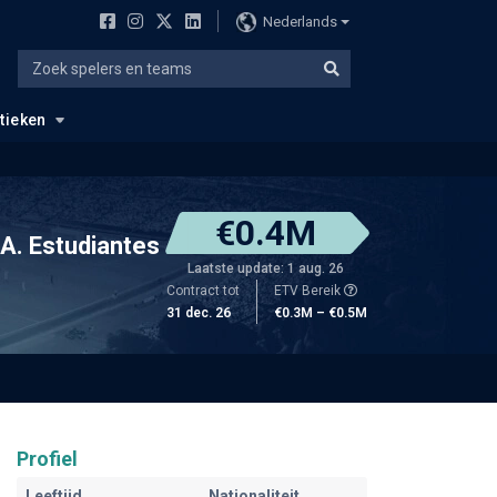
Nederlands
stieken
€0.4M
A. Estudiantes
Laatste update: 1 aug. 26
Contract tot
ETV Bereik
31 dec. 26
€0.3M – €0.5M
Profiel
Leeftijd
Nationaliteit