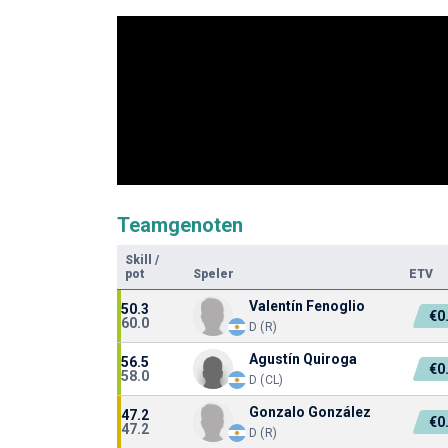
Teamgenoten
Skill
/
pot
Speler
ETV
Valentín Fenoglio
50.3
€0
60.0
D (R)
Agustín Quiroga
56.5
€0
58.0
D (CL)
Gonzalo González
47.2
€0
47.2
D (R)