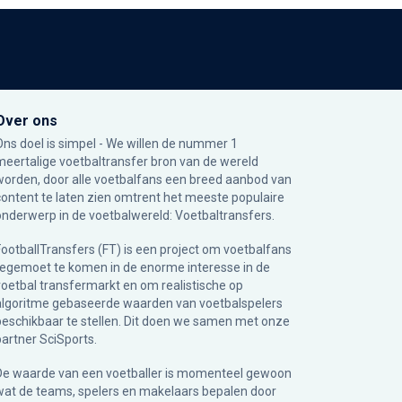
Over ons
Ons doel is simpel - We willen de nummer 1
meertalige voetbaltransfer bron van de wereld
worden, door alle voetbalfans een breed aanbod van
content te laten zien omtrent het meeste populaire
onderwerp in de voetbalwereld: Voetbaltransfers.
FootballTransfers (FT) is een project om voetbalfans
tegemoet te komen in de enorme interesse in de
voetbal transfermarkt en om realistische op
algoritme gebaseerde waarden van voetbalspelers
beschikbaar te stellen. Dit doen we samen met onze
partner
SciSports
.
De waarde van een voetballer is momenteel gewoon
wat de teams, spelers en makelaars bepalen door