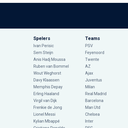
Spelers
Teams
Ivan Perisic
PSV
Sem Steijn
Feyenoord
Anis Hadj Moussa
Twente
Ruben van Bommel
AZ
Wout Weghorst
Ajax
Davy Klaassen
Juventus
Memphis Depay
Milan
Erling Haaland
Real Madrid
Virgil van Dijk
Barcelona
Frenkie de Jong
Man Utd
Lionel Messi
Chelsea
Kylian Mbappé
Inter