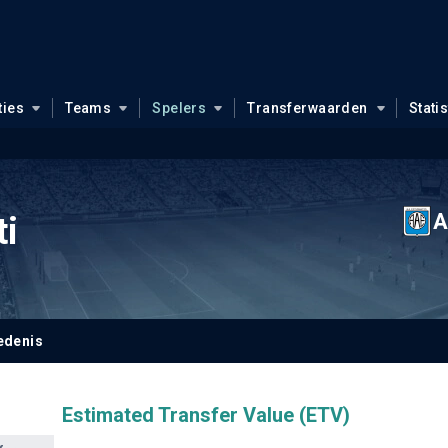
ties
Teams
Spelers
Transferwaarden
Stati
A
ti
edenis
Estimated Transfer Value (ETV)