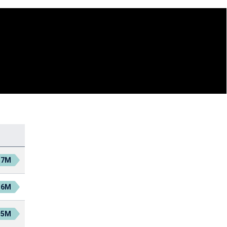
.7M
.6M
.5M