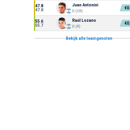
Juan Antonini
47.8
€0
47.8
D (CR)
Raúl Lozano
55.6
€0
55.7
D (R)
Bekijk alle teamgenoten