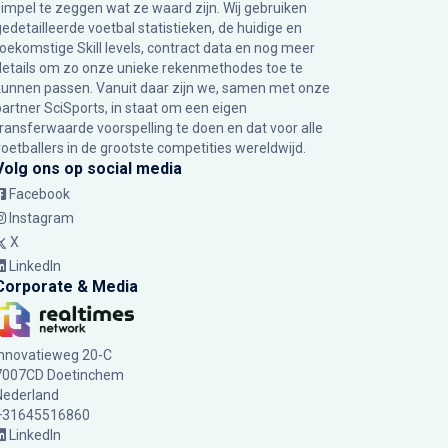
simpel te zeggen wat ze waard zijn. Wij gebruiken
gedetailleerde voetbal statistieken, de huidige en
toekomstige Skill levels, contract data en nog meer
details om zo onze unieke rekenmethodes toe te
kunnen passen. Vanuit daar zijn we, samen met onze
partner SciSports, in staat om een eigen
transferwaarde voorspelling te doen en dat voor alle
voetballers in de grootste competities wereldwijd.
Volg ons op social media
Facebook
Instagram
X
LinkedIn
Corporate & Media
Innovatieweg 20-C
7007CD Doetinchem
Nederland
+31645516860
LinkedIn