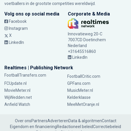
voetballers in de grootste competities wereldwijd.
Volg ons op social media
Corporate & Media
Facebook
Instagram
Innovatieweg 20-C
X
7007CD Doetinchem
LinkedIn
Nederland
+31645516860
LinkedIn
Realtimes | Publishing Network
FootballTransfers.com
FootballCritic.com
FCUpdate.nl
GPFans.com
MovieMeter.nl
MusicMeter.nl
WijWedden.net
Kelderklasse
Anfield Watch
MeeMetOranje.nl
Over ons
Partners
Adverteren
Data & algoritmen
Contact
Eigendom en financiering
Redactioneel beleid
Correctiebeleid