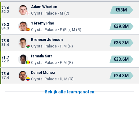
Adam Wharton
70.6
€53M
82.2
Crystal Palace • M (C)
Yéremy Pino
76.2
€39.8M
84.3
Crystal Palace • F (RL), M (R)
Brennan Johnson
75.5
€35.3M
81.4
Crystal Palace • F, M (R)
Ismaïla Sarr
71.7
€33.6M
72.2
Crystal Palace • F, M (R)
Daniel Muñoz
75.6
€24.3M
77.4
Crystal Palace • D, M (R)
Bekijk alle teamgenoten