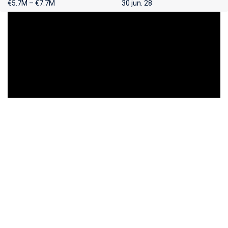
€5.7M – €7.7M
30 jun. 28