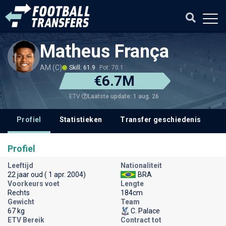
Matheus França
AM (C)
Skill: 61.9
Pot: 70.1
€6.7M
Laatste update: 1 aug. 26
ETV
Profiel
Statistieken
Transfer geschiedenis
T
Profiel
Leeftijd
Nationaliteit
22 jaar oud ( 1 apr. 2004)
BRA
Voorkeurs voet
Lengte
Rechts
184cm
Gewicht
Team
67 kg
C. Palace
ETV Bereik
Contract tot