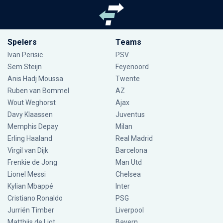
Spelers
Teams
Ivan Perisic
PSV
Sem Steijn
Feyenoord
Anis Hadj Moussa
Twente
Ruben van Bommel
AZ
Wout Weghorst
Ajax
Davy Klaassen
Juventus
Memphis Depay
Milan
Erling Haaland
Real Madrid
Virgil van Dijk
Barcelona
Frenkie de Jong
Man Utd
Lionel Messi
Chelsea
Kylian Mbappé
Inter
Cristiano Ronaldo
PSG
Jurriën Timber
Liverpool
Matthijs de Ligt
Bayern