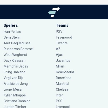
Spelers
Teams
Ivan Perisic
PSV
Sem Steijn
Feyenoord
Anis Hadj Moussa
Twente
Ruben van Bommel
AZ
Wout Weghorst
Ajax
Davy Klaassen
Juventus
Memphis Depay
Milan
Erling Haaland
Real Madrid
Virgil van Dijk
Barcelona
Frenkie de Jong
Man Utd
Lionel Messi
Chelsea
Kylian Mbappé
Inter
Cristiano Ronaldo
PSG
Jurriën Timber
Liverpool