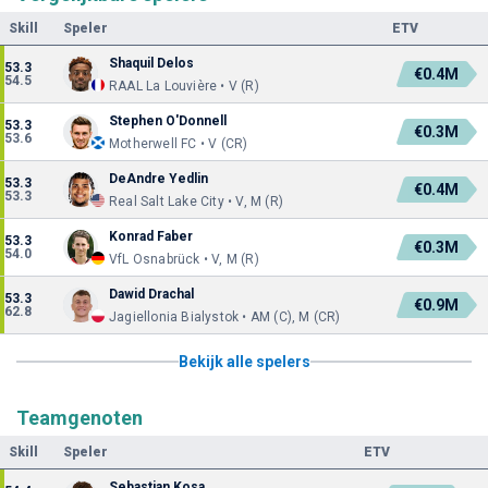
Skill
Speler
ETV
Shaquil Delos
53.3
€0.4M
54.5
RAAL La Louvière • V (R)
Stephen O'Donnell
53.3
€0.3M
53.6
Motherwell FC • V (CR)
DeAndre Yedlin
53.3
€0.4M
53.3
Real Salt Lake City • V, M (R)
Konrad Faber
53.3
€0.3M
54.0
VfL Osnabrück • V, M (R)
Dawid Drachal
53.3
€0.9M
62.8
Jagiellonia Bialystok • AM (C), M (CR)
Bekijk alle spelers
Teamgenoten
Skill
Speler
ETV
Sebastian Kosa