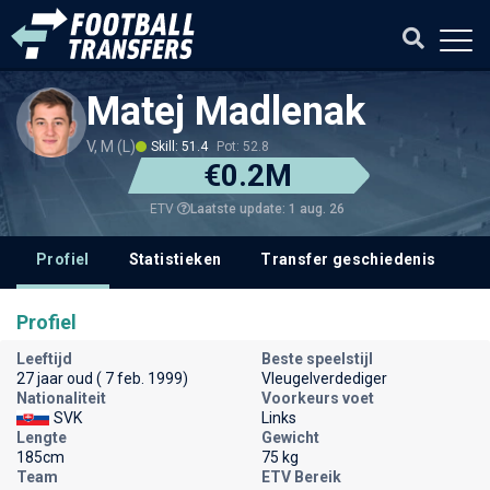
Matej Madlenak
V, M (L)
Skill: 51.4
Pot: 52.8
€0.2M
Laatste update: 1 aug. 26
ETV
Profiel
Statistieken
Transfer geschiedenis
V
Profiel
Leeftijd
Beste speelstijl
27 jaar oud ( 7 feb. 1999)
Vleugelverdediger
Nationaliteit
Voorkeurs voet
SVK
Links
Lengte
Gewicht
185cm
75 kg
Team
ETV Bereik