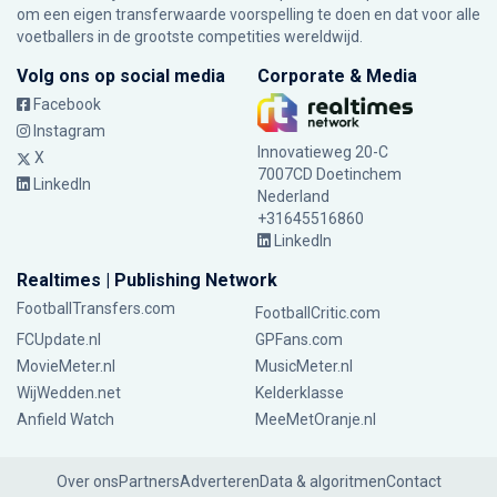
om een eigen transferwaarde voorspelling te doen en dat voor alle
voetballers in de grootste competities wereldwijd.
Volg ons op social media
Corporate & Media
Facebook
Instagram
Innovatieweg 20-C
X
7007CD Doetinchem
LinkedIn
Nederland
+31645516860
LinkedIn
Realtimes | Publishing Network
FootballTransfers.com
FootballCritic.com
FCUpdate.nl
GPFans.com
MovieMeter.nl
MusicMeter.nl
WijWedden.net
Kelderklasse
Anfield Watch
MeeMetOranje.nl
Over ons
Partners
Adverteren
Data & algoritmen
Contact