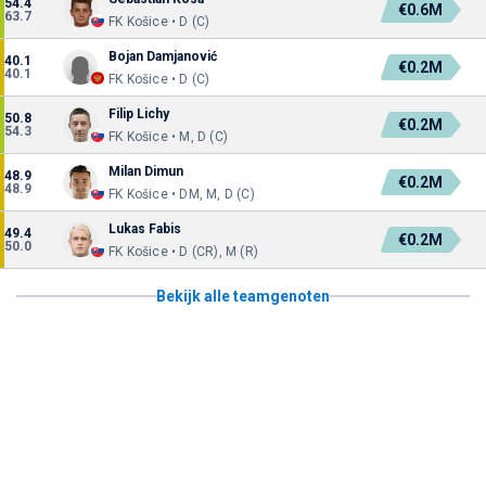
54.4
€0.6M
63.7
FK Košice • D (C)
Bojan Damjanović
40.1
€0.2M
40.1
FK Košice • D (C)
Filip Lichy
50.8
€0.2M
54.3
FK Košice • M, D (C)
Milan Dimun
48.9
€0.2M
48.9
FK Košice • DM, M, D (C)
Lukas Fabis
49.4
€0.2M
50.0
FK Košice • D (CR), M (R)
Bekijk alle teamgenoten