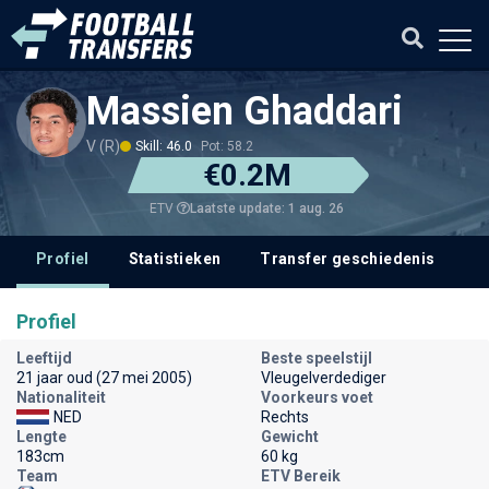
Massien Ghaddari
V (R)
Skill: 46.0
Pot: 58.2
€0.2M
Laatste update: 1 aug. 26
ETV
Profiel
Statistieken
Transfer geschiedenis
V
Profiel
Leeftijd
Beste speelstijl
21 jaar oud (27 mei 2005)
Vleugelverdediger
Nationaliteit
Voorkeurs voet
NED
Rechts
Lengte
Gewicht
183cm
60 kg
Team
ETV Bereik