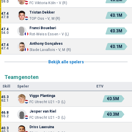
59.0
FC Viktoria Köln • V (R)
Tristan Dekker
47.4
€0.1M
47.8
TOP Oss • V, M (R)
Franci Bouebari
47.4
€0.3M
54.0
Rot-Weiss Essen • V (L)
Anthony Gonçalves
47.4
€0.1M
47.4
Stade Lavallois • V, M (R)
Bekijk alle spelers
Teamgenoten
Skill
Speler
ETV
Viggo Plantinga
45.3
€0.5M
62.1
FC Utrecht U21 • D (L)
Jesper van Riel
46.8
€0.3M
55.2
FC Utrecht U21 • D (L)
Driss Laaouina
40.3
40.3