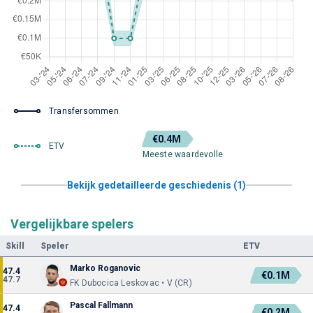
Transfersommen
€0.4M
ETV
Meeste waardevolle
Bekijk gedetailleerde geschiedenis (1)
Vergelijkbare spelers
Skill
Speler
ETV
Marko Roganovic
47.4
€0.1M
47.7
FK Dubocica Leskovac • V (CR)
Pascal Fallmann
47.4
€0.2M