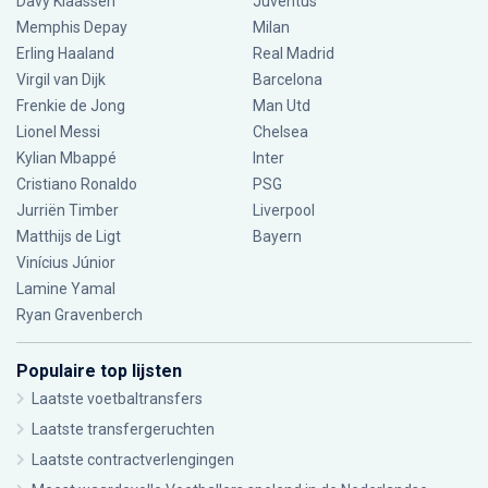
Davy Klaassen
Juventus
Memphis Depay
Milan
Erling Haaland
Real Madrid
Virgil van Dijk
Barcelona
Frenkie de Jong
Man Utd
Lionel Messi
Chelsea
Kylian Mbappé
Inter
Cristiano Ronaldo
PSG
Jurriën Timber
Liverpool
Matthijs de Ligt
Bayern
Vinícius Júnior
Lamine Yamal
Ryan Gravenberch
Populaire top lijsten
Laatste voetbaltransfers
Laatste transfergeruchten
Laatste contractverlengingen