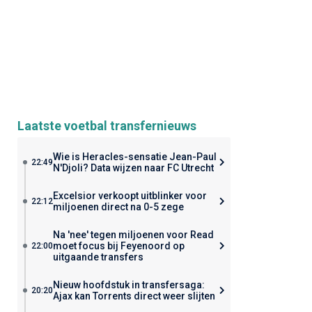
Laatste voetbal transfernieuws
Wie is Heracles-sensatie Jean-Paul
22:49
N'Djoli? Data wijzen naar FC Utrecht
Excelsior verkoopt uitblinker voor
22:12
miljoenen direct na 0-5 zege
Na 'nee' tegen miljoenen voor Read
moet focus bij Feyenoord op
22:00
uitgaande transfers
Nieuw hoofdstuk in transfersaga:
20:20
Ajax kan Torrents direct weer slijten