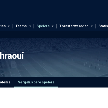
ties
Teams
Spelers
Transferwaarden
Stati
hraoui
edenis
Vergelijkbare spelers