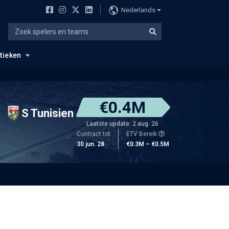
Nederlands
stieken
€0.4M
S Tunisien
Laatste update: 2 aug. 26
Contract tot
ETV Bereik
30 jun. 28
€0.3M – €0.5M