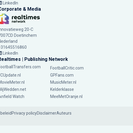
LinkedIn
Corporate & Media
Innovatieweg 20-C
7007CD Doetinchem
Nederland
+31645516860
LinkedIn
Realtimes | Publishing Network
FootballTransfers.com
FootballCritic.com
FCUpdate.nl
GPFans.com
MovieMeter.nl
MusicMeter.nl
WijWedden.net
Kelderklasse
Anfield Watch
MeeMetOranje.nl
ebeleid
Privacy policy
Disclaimer
Auteurs