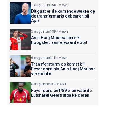
1 augustus
15K+ views
Dit gaat er de komende weken op
de transfermarkt gebeuren bij
Ajax
5 augustus
13K+ views
Anis Hadj Moussa bereikt
hoogste transferwaarde ooit
6 augustus
11K+ views
Transferstorm op komst bij
Feyenoord als Anis Hadj Moussa
verkocht is
6 augustus
7K+ views
Feyenoord en PSV zien waarde
Lutsharel Geertruida kelderen