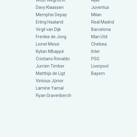
Wout Weghorst
Ajax
Davy Klaassen
Juventus
Memphis Depay
Milan
Erling Haaland
Real Madrid
Virgil van Dijk
Barcelona
Frenkie de Jong
Man Utd
Lionel Messi
Chelsea
Kylian Mbappé
Inter
Cristiano Ronaldo
PSG
Jurriën Timber
Liverpool
Matthijs de Ligt
Bayern
Vinícius Júnior
Lamine Yamal
Ryan Gravenberch