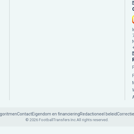
lgoritmen
Contact
Eigendom en financiering
Redactioneel beleid
Correcti
© 2026 FootballTransfers Inc.
All rights reserved.