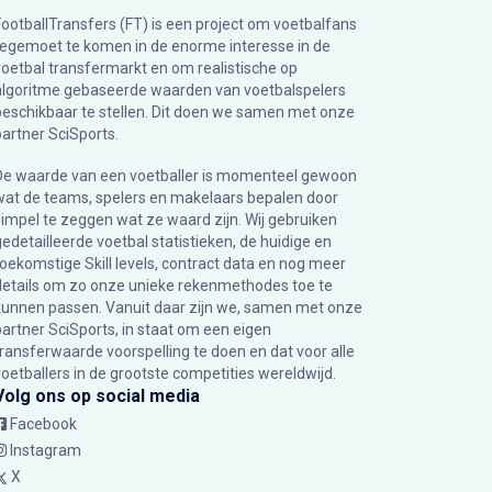
FootballTransfers (FT) is een project om voetbalfans
tegemoet te komen in de enorme interesse in de
voetbal transfermarkt en om realistische op
algoritme gebaseerde waarden van voetbalspelers
beschikbaar te stellen. Dit doen we samen met onze
partner
SciSports
.
De waarde van een voetballer is momenteel gewoon
wat de teams, spelers en makelaars bepalen door
simpel te zeggen wat ze waard zijn. Wij gebruiken
gedetailleerde voetbal statistieken, de huidige en
toekomstige Skill levels, contract data en nog meer
details om zo onze unieke rekenmethodes toe te
kunnen passen. Vanuit daar zijn we, samen met onze
partner SciSports, in staat om een eigen
transferwaarde voorspelling te doen en dat voor alle
voetballers in de grootste competities wereldwijd.
Volg ons op social media
Facebook
Instagram
X