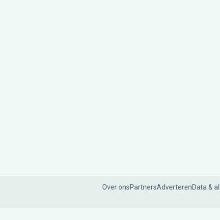
Over ons
Partners
Adverteren
Data & a