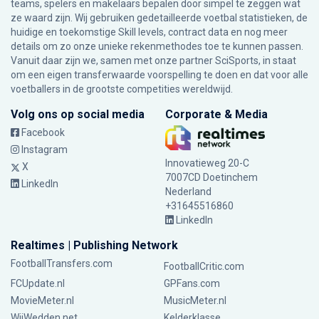
teams, spelers en makelaars bepalen door simpel te zeggen wat
ze waard zijn. Wij gebruiken gedetailleerde voetbal statistieken, de
huidige en toekomstige Skill levels, contract data en nog meer
details om zo onze unieke rekenmethodes toe te kunnen passen.
Vanuit daar zijn we, samen met onze partner SciSports, in staat
om een eigen transferwaarde voorspelling te doen en dat voor alle
voetballers in de grootste competities wereldwijd.
Volg ons op social media
Corporate & Media
Facebook
Instagram
Innovatieweg 20-C
X
7007CD Doetinchem
LinkedIn
Nederland
+31645516860
LinkedIn
Realtimes | Publishing Network
FootballTransfers.com
FootballCritic.com
FCUpdate.nl
GPFans.com
MovieMeter.nl
MusicMeter.nl
WijWedden.net
Kelderklasse