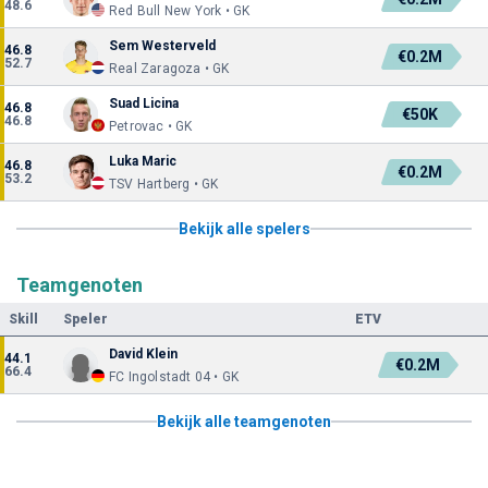
48.6
Red Bull New York • GK
Sem Westerveld
46.8
€0.2M
52.7
Real Zaragoza • GK
Suad Licina
46.8
€50K
46.8
Petrovac • GK
Luka Maric
46.8
€0.2M
53.2
TSV Hartberg • GK
Bekijk alle spelers
Teamgenoten
Skill
Speler
ETV
David Klein
44.1
€0.2M
66.4
FC Ingolstadt 04 • GK
Bekijk alle teamgenoten