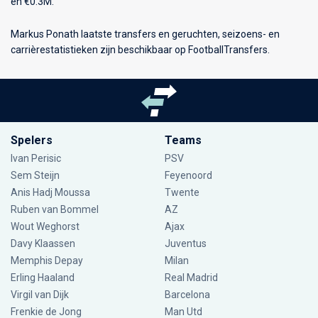
en €0.3M.
Markus Ponath laatste transfers en geruchten, seizoens- en
carrièrestatistieken zijn beschikbaar op FootballTransfers.
Spelers
Teams
Ivan Perisic
PSV
Sem Steijn
Feyenoord
Anis Hadj Moussa
Twente
Ruben van Bommel
AZ
Wout Weghorst
Ajax
Davy Klaassen
Juventus
Memphis Depay
Milan
Erling Haaland
Real Madrid
Virgil van Dijk
Barcelona
Frenkie de Jong
Man Utd