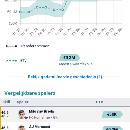
Transfersommen
€0.3M
ETV
Meeste waardevolle
Bekijk gedetailleerde geschiedenis (1)
Vergelijkbare spelers
Skill
Speler
ETV
Miloslav Breda
46.9
€50K
48.2
FK Humenne • GK
AJ Marcucci
46.8
€0.2M