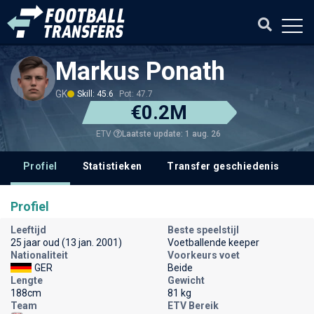
Markus Ponath
GK
Skill: 45.6
Pot: 47.7
€0.2M
Laatste update: 1 aug. 26
ETV
Profiel
Statistieken
Transfer geschiedenis
V
Profiel
Leeftijd
Beste speelstijl
25 jaar oud (13 jan. 2001)
Voetballende keeper
Nationaliteit
Voorkeurs voet
GER
Beide
Lengte
Gewicht
188cm
81 kg
Team
ETV Bereik