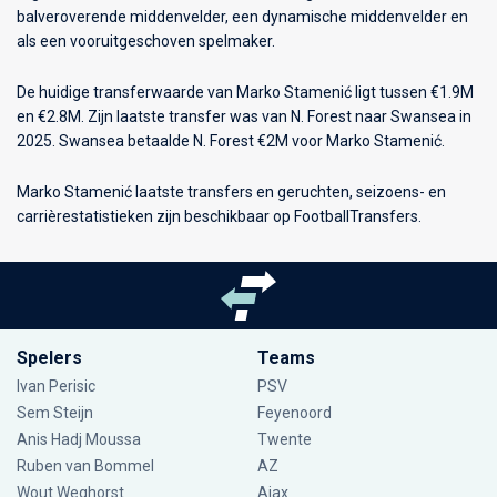
balveroverende middenvelder, een dynamische middenvelder en
als een vooruitgeschoven spelmaker.
De huidige transferwaarde van Marko Stamenić ligt tussen €1.9M
en €2.8M. Zijn laatste transfer was van N. Forest naar Swansea in
2025. Swansea betaalde N. Forest €2M voor Marko Stamenić.
Marko Stamenić laatste transfers en geruchten, seizoens- en
carrièrestatistieken zijn beschikbaar op FootballTransfers.
Spelers
Teams
Ivan Perisic
PSV
Sem Steijn
Feyenoord
Anis Hadj Moussa
Twente
Ruben van Bommel
AZ
Wout Weghorst
Ajax