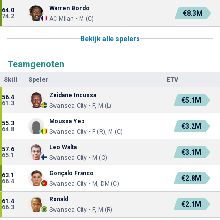
Warren Bondo
64.0
€8.3M
74.2
AC Milan • M (C)
Bekijk alle spelers
Teamgenoten
Skill
Speler
ETV
Zeidane Inoussa
56.4
€5.1M
61.3
Swansea City • F, M (L)
Moussa Yeo
55.3
€3.2M
64.8
Swansea City • F (R), M (C)
Leo Walta
57.6
€3.1M
65.1
Swansea City • M (C)
Gonçalo Franco
63.1
€2.8M
66.4
Swansea City • M, DM (C)
Ronald
61.4
€2.1M
66.3
Swansea City • F, M (R)