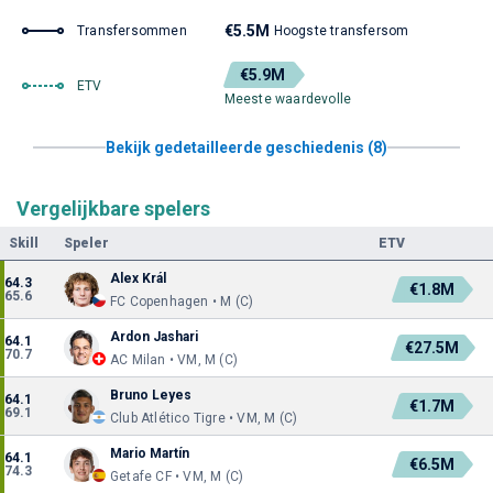
€5.5M
Transfersommen
Hoogste transfersom
€5.9M
ETV
Meeste waardevolle
Bekijk gedetailleerde geschiedenis (8)
Vergelijkbare spelers
Skill
Speler
ETV
Alex Král
64.3
€1.8M
65.6
FC Copenhagen • M (C)
Ardon Jashari
64.1
€27.5M
70.7
AC Milan • VM, M (C)
Bruno Leyes
64.1
€1.7M
69.1
Club Atlético Tigre • VM, M (C)
Mario Martín
64.1
€6.5M
74.3
Getafe CF • VM, M (C)