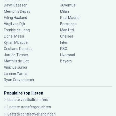
Davy Klaassen
Juventus
Memphis Depay
Milan
Erling Haaland
Real Madrid
Virgil van Dijk
Barcelona
Frenkie de Jong
Man Utd
Lionel Messi
Chelsea
Kylian Mbappé
Inter
Cristiano Ronaldo
PSG
Jurriën Timber
Liverpool
Matthijs de Ligt
Bayern
Vinícius Júnior
Lamine Yamal
Ryan Gravenberch
Populaire top lijsten
Laatste voetbaltransfers
Laatste transfergeruchten
Laatste contractverlengingen