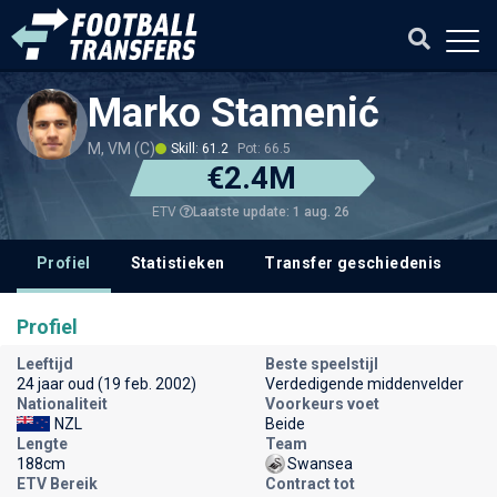
Marko Stamenić
M, VM (C)
Skill: 61.2
Pot: 66.5
€2.4M
Laatste update: 1 aug. 26
ETV
Profiel
Statistieken
Transfer geschiedenis
V
Profiel
Leeftijd
Beste speelstijl
24 jaar oud (19 feb. 2002)
Verdedigende middenvelder
Nationaliteit
Voorkeurs voet
NZL
Beide
Lengte
Team
188cm
Swansea
ETV Bereik
Contract tot