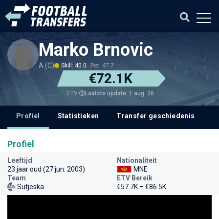
Marko Brnovic
A (C)
Skill: 40.0
Pot: 47.7
€72.1K
Laatste update: 1 aug. 26
ETV
Profiel
Statistieken
Transfer geschiedenis
Profiel
Leeftijd
Nationaliteit
23 jaar oud (27 jun. 2003)
MNE
Team
ETV Bereik
Sutjeska
€57.7K – €86.5K