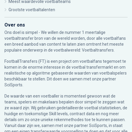
Meest waardevolle voetbalteams
Grootste voetbaltalenten
Over ons
Ons doel is simpel - We willen de nummer 1 meertalige
voetbaltransfer bron van de wereld worden, door alle voetbalfans
een breed aanbod van content te laten zien omtrent het meeste
populaire onderwerp in de voetbalwereld: Voetbaltransfers.
FootballTransfers (FT) is een project om voetbalfans tegemoet te
komen in de enorme interesse in de voetbal transfermarkt en om
realistische op algoritme gebaseerde waarden van voetbalspelers
beschikbaar te stellen. Dit doen we samen met onze partner
SciSports
.
De waarde van een voetballer is momenteel gewoon wat de
teams, spelers en makelaars bepalen door simpel te zeggen wat
ze waard zijn. Wij gebruiken gedetailleerde voetbal statistieken, de
huidige en toekomstige Skill levels, contract data en nog meer
details om zo onze unieke rekenmethodes toe te kunnen passen.
Vanuit daar zijn we, samen met onze partner SciSports, in staat
om een eigen transferwaarde voorspelling te doen en dat voor alle