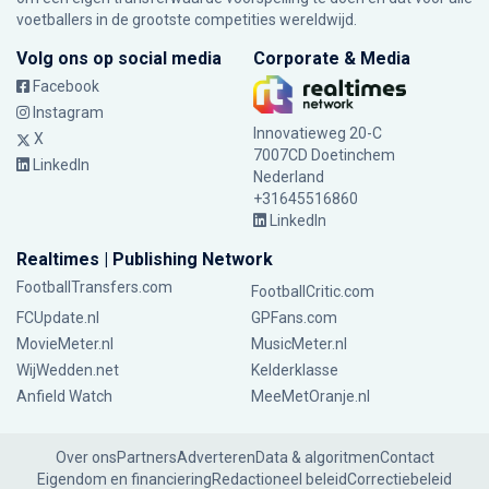
voetballers in de grootste competities wereldwijd.
Volg ons op social media
Corporate & Media
Facebook
Instagram
Innovatieweg 20-C
X
7007CD Doetinchem
LinkedIn
Nederland
+31645516860
LinkedIn
Realtimes | Publishing Network
FootballTransfers.com
FootballCritic.com
FCUpdate.nl
GPFans.com
MovieMeter.nl
MusicMeter.nl
WijWedden.net
Kelderklasse
Anfield Watch
MeeMetOranje.nl
Over ons
Partners
Adverteren
Data & algoritmen
Contact
Eigendom en financiering
Redactioneel beleid
Correctiebeleid