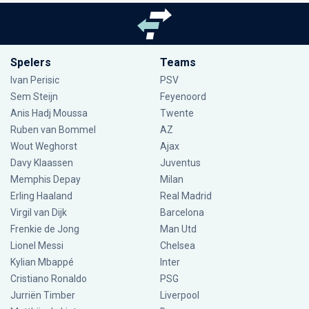
Spelers
Teams
Ivan Perisic
PSV
Sem Steijn
Feyenoord
Anis Hadj Moussa
Twente
Ruben van Bommel
AZ
Wout Weghorst
Ajax
Davy Klaassen
Juventus
Memphis Depay
Milan
Erling Haaland
Real Madrid
Virgil van Dijk
Barcelona
Frenkie de Jong
Man Utd
Lionel Messi
Chelsea
Kylian Mbappé
Inter
Cristiano Ronaldo
PSG
Jurriën Timber
Liverpool