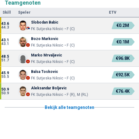
Teamgenoten
Skill
Speler
ETV
Slobodan Babic
43.6
€0.2M
44.3
FK Sutjeska Niksic • F (C)
Bozo Markovic
43.1
€0.1M
43.1
FK Sutjeska Niksic • F (C)
Marko Mrvaljevic
48.5
€96.8K
51.7
FK Sutjeska Niksic • F (C)
Balsa Toskovic
45.9
€92.5K
55.5
FK Sutjeska Niksic • F (C)
Aleksandar Boljevic
50.9
€76.4K
50.9
FK Sutjeska Niksic • F (R), M (RL)
Bekijk alle teamgenoten