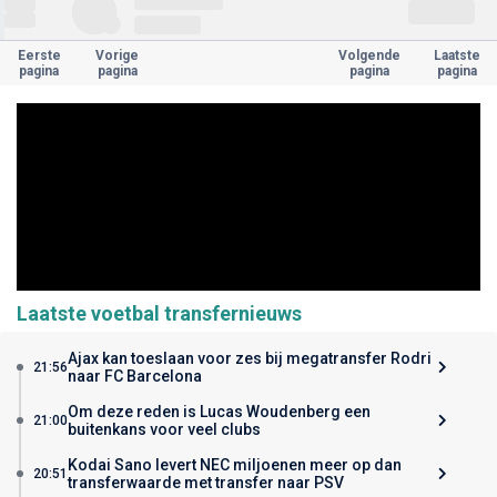
Eerste
Vorige
Volgende
Laatste
pagina
pagina
pagina
pagina
Laatste voetbal transfernieuws
Ajax kan toeslaan voor zes bij megatransfer Rodri
21:56
naar FC Barcelona
Om deze reden is Lucas Woudenberg een
21:00
buitenkans voor veel clubs
Kodai Sano levert NEC miljoenen meer op dan
20:51
transferwaarde met transfer naar PSV