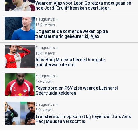
Waarom Ajax voor Leon Goretzka moet gaan en
hoe Jordi Cruijff hem kan overtuigen
1 augustus
15K+ views
Dit gaat er de komende weken op de
transfermarkt gebeuren bij Ajax
5 augustus
10K+ views
Anis Hadj Moussa bereikt hoogste
transferwaarde ooit
6 augustus
6K+ views
Feyenoord en PSV zien waarde Lutsharel
Geertruida kelderen
6 augustus
5K+ views
Transferstorm op komst bij Feyenoord als Anis
Hadj Moussa verkocht is