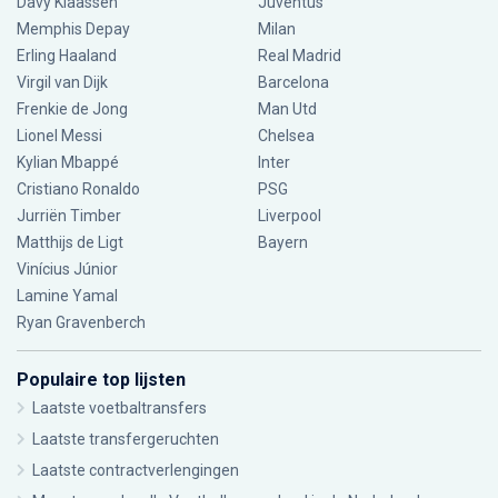
Davy Klaassen
Juventus
Memphis Depay
Milan
Erling Haaland
Real Madrid
Virgil van Dijk
Barcelona
Frenkie de Jong
Man Utd
Lionel Messi
Chelsea
Kylian Mbappé
Inter
Cristiano Ronaldo
PSG
Jurriën Timber
Liverpool
Matthijs de Ligt
Bayern
Vinícius Júnior
Lamine Yamal
Ryan Gravenberch
Populaire top lijsten
Laatste voetbaltransfers
Laatste transfergeruchten
Laatste contractverlengingen