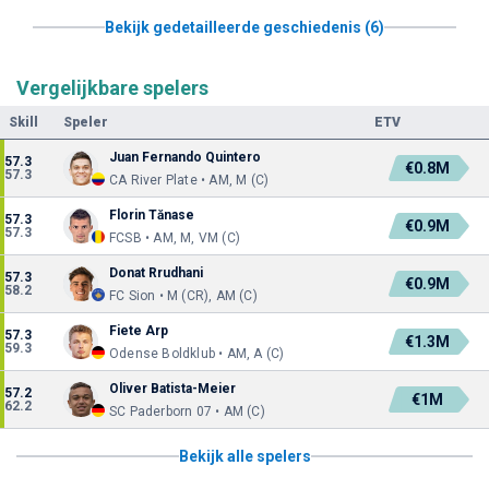
Bekijk gedetailleerde geschiedenis (6)
Vergelijkbare spelers
Skill
Speler
ETV
Juan Fernando Quintero
57.3
€0.8M
57.3
CA River Plate • AM, M (C)
Florin Tănase
57.3
€0.9M
57.3
FCSB • AM, M, VM (C)
Donat Rrudhani
57.3
€0.9M
58.2
FC Sion • M (CR), AM (C)
Fiete Arp
57.3
€1.3M
59.3
Odense Boldklub • AM, A (C)
Oliver Batista-Meier
57.2
€1M
62.2
SC Paderborn 07 • AM (C)
Bekijk alle spelers