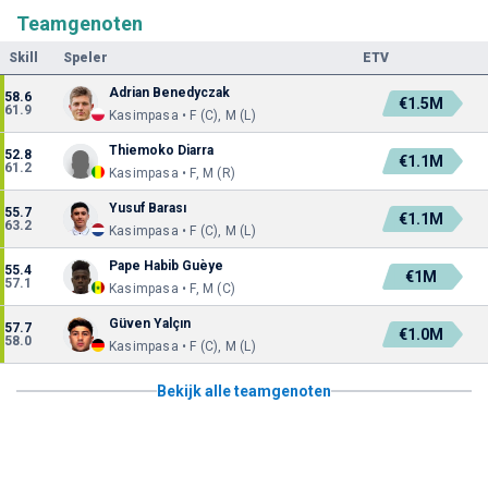
Teamgenoten
Skill
Speler
ETV
Adrian Benedyczak
58.6
€1.5M
61.9
Kasimpasa • F (C), M (L)
Thiemoko Diarra
52.8
€1.1M
61.2
Kasimpasa • F, M (R)
Yusuf Barası
55.7
€1.1M
63.2
Kasimpasa • F (C), M (L)
Pape Habib Guèye
55.4
€1M
57.1
Kasimpasa • F, M (C)
Güven Yalçın
57.7
€1.0M
58.0
Kasimpasa • F (C), M (L)
Bekijk alle teamgenoten