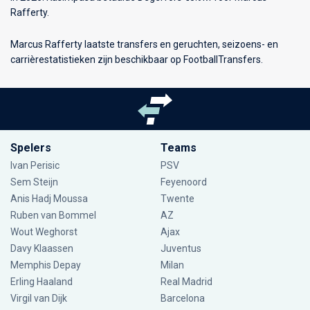
Rafferty.
Marcus Rafferty laatste transfers en geruchten, seizoens- en
carrièrestatistieken zijn beschikbaar op FootballTransfers.
Spelers
Teams
Ivan Perisic
PSV
Sem Steijn
Feyenoord
Anis Hadj Moussa
Twente
Ruben van Bommel
AZ
Wout Weghorst
Ajax
Davy Klaassen
Juventus
Memphis Depay
Milan
Erling Haaland
Real Madrid
Virgil van Dijk
Barcelona