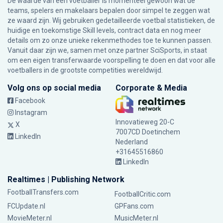
De waarde van een voetballer is momenteel gewoon wat de
teams, spelers en makelaars bepalen door simpel te zeggen wat
ze waard zijn. Wij gebruiken gedetailleerde voetbal statistieken, de
huidige en toekomstige Skill levels, contract data en nog meer
details om zo onze unieke rekenmethodes toe te kunnen passen.
Vanuit daar zijn we, samen met onze partner SciSports, in staat
om een eigen transferwaarde voorspelling te doen en dat voor alle
voetballers in de grootste competities wereldwijd.
Volg ons op social media
Corporate & Media
Facebook
Instagram
Innovatieweg 20-C
X
7007CD Doetinchem
LinkedIn
Nederland
+31645516860
LinkedIn
Realtimes | Publishing Network
FootballTransfers.com
FootballCritic.com
FCUpdate.nl
GPFans.com
MovieMeter.nl
MusicMeter.nl