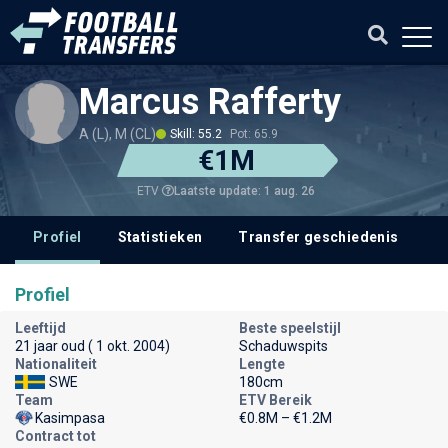
Marcus Rafferty
A (L), M (CL)
Skill: 55.2
Pot: 65.9
€1M
Laatste update: 1 aug. 26
ETV
Profiel
Statistieken
Transfer geschiedenis
V
Profiel
Leeftijd
Beste speelstijl
21 jaar oud ( 1 okt. 2004)
Schaduwspits
Nationaliteit
Lengte
SWE
180cm
Team
ETV Bereik
Kasimpasa
€0.8M – €1.2M
Contract tot