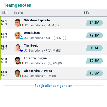
Teamgenoten
Skill
Speler
ETV
Salvatore Esposito
57.1
€4.3M
60.9
UC Sampdoria • DM, M (C)
Danel Sinani
58.9
€2.1M
58.9
UC Sampdoria • AM, F (C), M (R)
Tjas Begic
51.5
€1M
58.1
UC Sampdoria • F (L), M (RL)
Lorenzo Insigne
53.0
€0.8M
53.0
UC Sampdoria • F (L), AM (C)
Alessandro Di Pardo
56.5
€0.8M
57.1
UC Sampdoria • D, M (R)
Bekijk alle teamgenoten