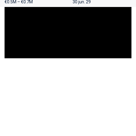
€0.5M – €0.7M
30 jun. 29