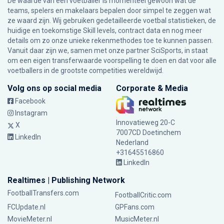
De waarde van een voetballer is momenteel gewoon wat de
teams, spelers en makelaars bepalen door simpel te zeggen wat
ze waard zijn. Wij gebruiken gedetailleerde voetbal statistieken, de
huidige en toekomstige Skill levels, contract data en nog meer
details om zo onze unieke rekenmethodes toe te kunnen passen.
Vanuit daar zijn we, samen met onze partner SciSports, in staat
om een eigen transferwaarde voorspelling te doen en dat voor alle
voetballers in de grootste competities wereldwijd.
Volg ons op social media
Corporate & Media
Facebook
Instagram
Innovatieweg 20-C
X
7007CD Doetinchem
LinkedIn
Nederland
+31645516860
LinkedIn
Realtimes | Publishing Network
FootballTransfers.com
FootballCritic.com
FCUpdate.nl
GPFans.com
MovieMeter.nl
MusicMeter.nl