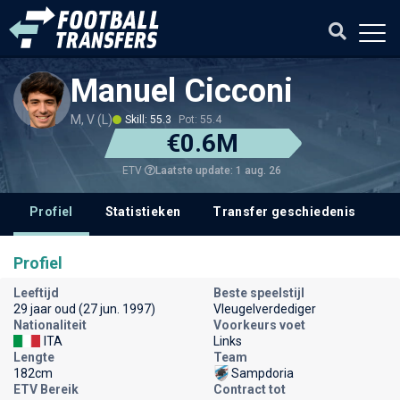
Manuel Cicconi
M, V (L)
Skill: 55.3
Pot: 55.4
€0.6M
Laatste update: 1 aug. 26
ETV
Profiel
Statistieken
Transfer geschiedenis
V
Profiel
Leeftijd
Beste speelstijl
29 jaar oud (27 jun. 1997)
Vleugelverdediger
Nationaliteit
Voorkeurs voet
ITA
Links
Lengte
Team
182cm
Sampdoria
ETV Bereik
Contract tot