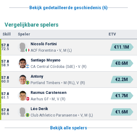
Bekijk gedetailleerde geschiedenis (6)
Vergelijkbare spelers
Skill
Speler
ETV
Niccolò Fortini
57.8
€11.1M
72.5
ACF Fiorentina • V, M (L)
Santiago Moyano
57.8
€0.6M
58.9
CA Central Córdoba (SdE) • V (R)
Antony
57.8
€2.2M
60.0
Portland Timbers • M (RL), V (R)
Rasmus Carstensen
57.8
€1.7M
61.1
Aarhus GF • M, V (R)
Léo Derik
57.8
€1.6M
69.6
Club Athletico Paranaense • V, M (L)
Bekijk alle spelers