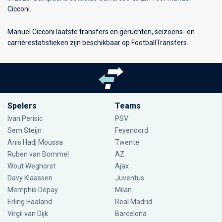
Cicconi.
Manuel Cicconi laatste transfers en geruchten, seizoens- en
carrièrestatistieken zijn beschikbaar op FootballTransfers.
Spelers
Teams
Ivan Perisic
PSV
Sem Steijn
Feyenoord
Anis Hadj Moussa
Twente
Ruben van Bommel
AZ
Wout Weghorst
Ajax
Davy Klaassen
Juventus
Memphis Depay
Milan
Erling Haaland
Real Madrid
Virgil van Dijk
Barcelona