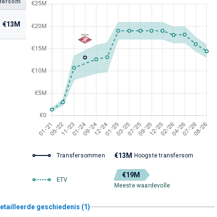
sfersom
€13M
€13M
Transfersommen
Hoogste transfersom
€19M
ETV
Meeste waardevolle
etailleerde geschiedenis (1)