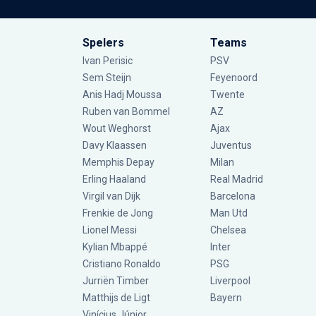
Spelers
Teams
Ivan Perisic
PSV
Sem Steijn
Feyenoord
Anis Hadj Moussa
Twente
Ruben van Bommel
AZ
Wout Weghorst
Ajax
Davy Klaassen
Juventus
Memphis Depay
Milan
Erling Haaland
Real Madrid
Virgil van Dijk
Barcelona
Frenkie de Jong
Man Utd
Lionel Messi
Chelsea
Kylian Mbappé
Inter
Cristiano Ronaldo
PSG
Jurriën Timber
Liverpool
Matthijs de Ligt
Bayern
Vinícius Júnior