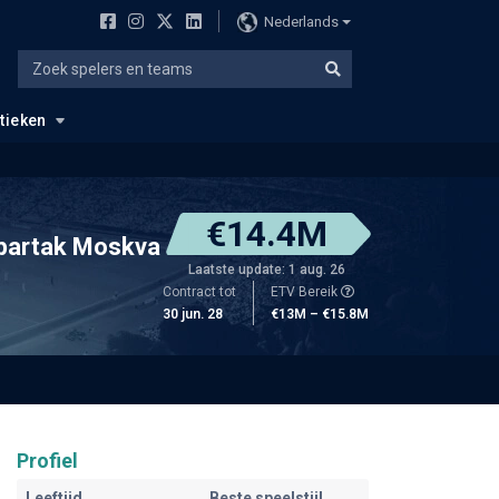
Nederlands
stieken
€14.4M
partak Moskva
Laatste update: 1 aug. 26
Contract tot
ETV Bereik
30 jun. 28
€13M – €15.8M
Profiel
Leeftijd
Beste speelstijl