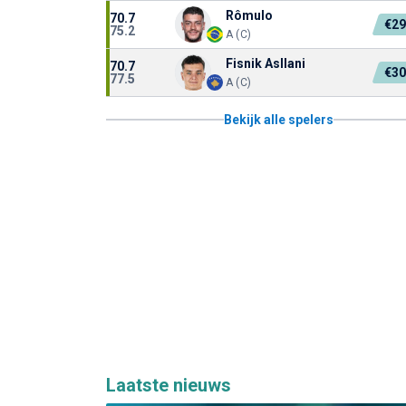
Rômulo
70.7
€2
75.2
A (C)
Fisnik Asllani
70.7
€3
77.5
A (C)
Bekijk alle spelers
Laatste nieuws