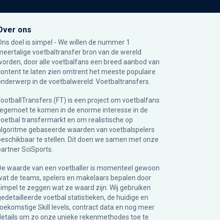
Over ons
Ons doel is simpel - We willen de nummer 1
meertalige voetbaltransfer bron van de wereld
worden, door alle voetbalfans een breed aanbod van
content te laten zien omtrent het meeste populaire
onderwerp in de voetbalwereld: Voetbaltransfers.
FootballTransfers (FT) is een project om voetbalfans
tegemoet te komen in de enorme interesse in de
voetbal transfermarkt en om realistische op
algoritme gebaseerde waarden van voetbalspelers
beschikbaar te stellen. Dit doen we samen met onze
partner
SciSports
.
De waarde van een voetballer is momenteel gewoon
wat de teams, spelers en makelaars bepalen door
simpel te zeggen wat ze waard zijn. Wij gebruiken
gedetailleerde voetbal statistieken, de huidige en
toekomstige Skill levels, contract data en nog meer
details om zo onze unieke rekenmethodes toe te