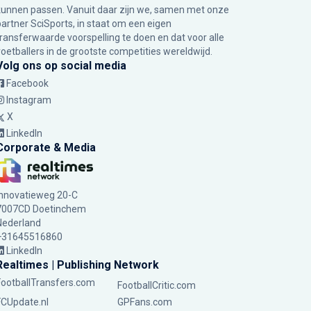
kunnen passen. Vanuit daar zijn we, samen met onze
partner SciSports, in staat om een eigen
transferwaarde voorspelling te doen en dat voor alle
voetballers in de grootste competities wereldwijd.
Volg ons op social media
Facebook
Instagram
X
LinkedIn
Corporate & Media
Innovatieweg 20-C
7007CD Doetinchem
Nederland
+31645516860
LinkedIn
Realtimes | Publishing Network
FootballTransfers.com
FootballCritic.com
FCUpdate.nl
GPFans.com