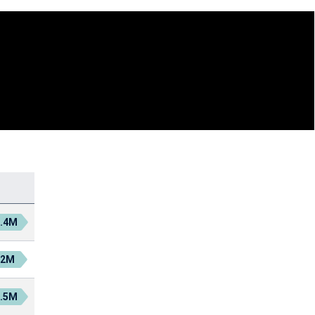
1.4M
.2M
2.5M