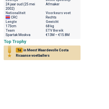
24 jaar oud (25 mei
Afmaker
2002)
Nationaliteit
Voorkeurs voet
CRC
Rechts
Lengte
Gewicht
173cm
68 kg
Team
ETV Bereik
Spartak Moskva
€13M – €15.8M
Top Trophy
1e
in Meest Waardevolle Costa
Ricaanse voetballers