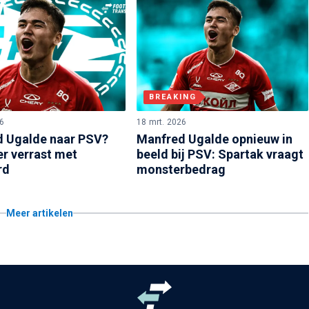
BREAKING
6
18 mrt. 2026
 Ugalde naar PSV?
Manfred Ugalde opnieuw in
er verrast met
beeld bij PSV: Spartak vraagt
rd
monsterbedrag
Meer artikelen