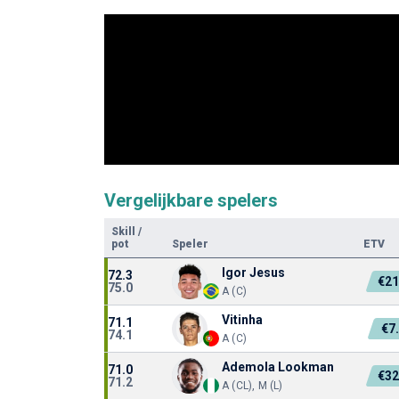
Vergelijkbare spelers
Skill
/
pot
Speler
ETV
Igor Jesus
72.3
€2
75.0
A (C)
Vitinha
71.1
€7
74.1
A (C)
Ademola Lookman
71.0
€3
71.2
A (CL), M (L)