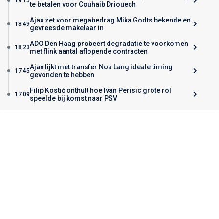
19:15
te betalen voor Couhaib Driouech
Ajax zet voor megabedrag Mika Godts bekende en
18:49
gevreesde makelaar in
ADO Den Haag probeert degradatie te voorkomen
18:23
met flink aantal aflopende contracten
Ajax lijkt met transfer Noa Lang ideale timing
17:45
gevonden te hebben
Filip Kostić onthult hoe Ivan Perisic grote rol
17:09
speelde bij komst naar PSV