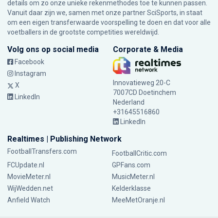
details om zo onze unieke rekenmethodes toe te kunnen passen.
Vanuit daar zijn we, samen met onze partner SciSports, in staat
om een eigen transferwaarde voorspelling te doen en dat voor alle
voetballers in de grootste competities wereldwijd.
Volg ons op social media
Corporate & Media
Facebook
Instagram
Innovatieweg 20-C
X
7007CD Doetinchem
LinkedIn
Nederland
+31645516860
LinkedIn
Realtimes | Publishing Network
FootballTransfers.com
FootballCritic.com
FCUpdate.nl
GPFans.com
MovieMeter.nl
MusicMeter.nl
WijWedden.net
Kelderklasse
Anfield Watch
MeeMetOranje.nl