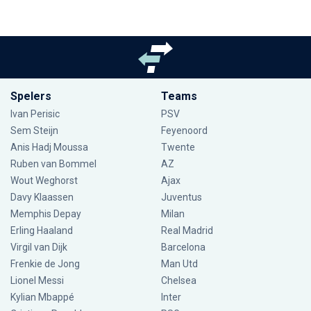
Spelers
Teams
Ivan Perisic
PSV
Sem Steijn
Feyenoord
Anis Hadj Moussa
Twente
Ruben van Bommel
AZ
Wout Weghorst
Ajax
Davy Klaassen
Juventus
Memphis Depay
Milan
Erling Haaland
Real Madrid
Virgil van Dijk
Barcelona
Frenkie de Jong
Man Utd
Lionel Messi
Chelsea
Kylian Mbappé
Inter