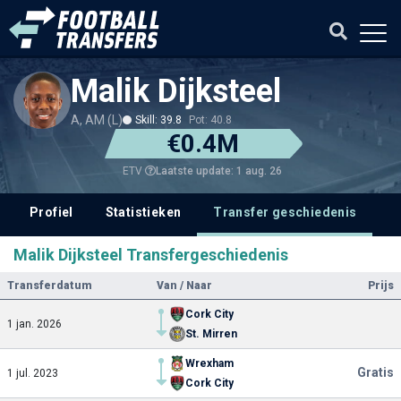
Malik Dijksteel
A, AM (L)
Skill: 39.8
Pot: 40.8
€0.4M
Laatste update: 1 aug. 26
ETV
Profiel
Statistieken
Transfer geschiedenis
V
Malik Dijksteel Transfergeschiedenis
Transferdatum
Van / Naar
Prijs
Cork City
1 jan. 2026
St. Mirren
Wrexham
Gratis
1 jul. 2023
Cork City