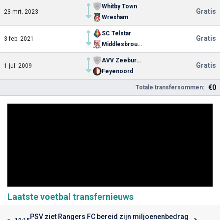
Whitby Town
Gratis
23 mrt. 2023
Wrexham
SC Telstar
Gratis
3 feb. 2021
Middlesbrough
AVV Zeeburgia
Gratis
1 jul. 2009
Feyenoord
€0
Totale transfersommen:
Laatste voetbal transfernieuws
PSV ziet Rangers FC bereid zijn miljoenenbedrag