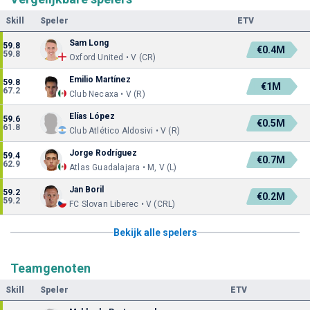
Skill
Speler
ETV
Sam Long
59.8
€0.4M
59.8
Oxford United • V (CR)
Emilio Martínez
59.8
€1M
67.2
Club Necaxa • V (R)
Elías López
59.6
€0.5M
61.8
Club Atlético Aldosivi • V (R)
Jorge Rodríguez
59.4
€0.7M
62.9
Atlas Guadalajara • M, V (L)
Jan Boril
59.2
€0.2M
59.2
FC Slovan Liberec • V (CRL)
Bekijk alle spelers
Teamgenoten
Skill
Speler
ETV