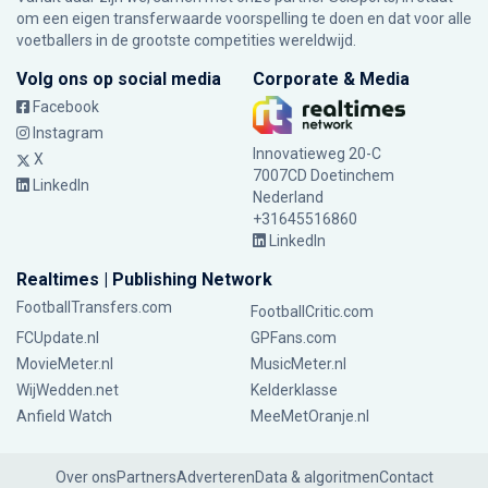
om een eigen transferwaarde voorspelling te doen en dat voor alle
voetballers in de grootste competities wereldwijd.
Volg ons op social media
Corporate & Media
Facebook
Instagram
Innovatieweg 20-C
X
7007CD Doetinchem
LinkedIn
Nederland
+31645516860
LinkedIn
Realtimes | Publishing Network
FootballTransfers.com
FootballCritic.com
FCUpdate.nl
GPFans.com
MovieMeter.nl
MusicMeter.nl
WijWedden.net
Kelderklasse
Anfield Watch
MeeMetOranje.nl
Over ons
Partners
Adverteren
Data & algoritmen
Contact