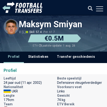
Maksym Smiyan
V (L)
Skill: 57.4
Pot: 61.7
€0.5M
Laatste update: 1 aug. 26
ETV
Profiel
Statistieken
Transfer geschiedenis
V
Profiel
Leeftijd
Beste speelstijl
24 jaar oud (11 apr. 2002)
Defensieve vleugelverdediger
Nationaliteit
Voorkeurs voet
UKR
Links
Lengte
Gewicht
179cm
74 kg
Team
ETV Bereik