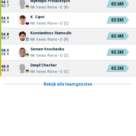
Mykhaylo Protasevych
54.1
€0.6M
62.7
NK Veres Rivne • D (R)
K. Cipot
54.9
€0.5M
58.3
NK Veres Rivne • D (C)
Konstantinos Stamoulis
54.8
€0.4M
56.7
NK Veres Rivne • D (R)
Semen Vovchenko
58.0
€0.3M
58.9
NK Veres Rivne • D (C)
Danyil Checher
48.0
€0.3M
48.0
NK Veres Rivne • D (C)
Bekijk alle teamgenoten