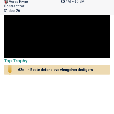
Veres Rivne
€0.4M – €0.5M
Contract tot
31 dec. 26
Top Trophy
62e
in Beste defensieve vleugelverdedigers