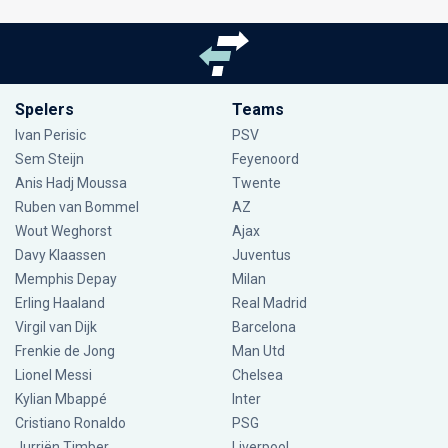
Spelers
Teams
Ivan Perisic
PSV
Sem Steijn
Feyenoord
Anis Hadj Moussa
Twente
Ruben van Bommel
AZ
Wout Weghorst
Ajax
Davy Klaassen
Juventus
Memphis Depay
Milan
Erling Haaland
Real Madrid
Virgil van Dijk
Barcelona
Frenkie de Jong
Man Utd
Lionel Messi
Chelsea
Kylian Mbappé
Inter
Cristiano Ronaldo
PSG
Jurriën Timber
Liverpool