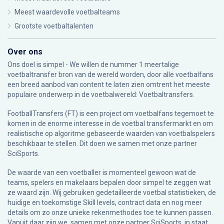
Meest waardevolle voetbalteams
Grootste voetbaltalenten
Over ons
Ons doel is simpel - We willen de nummer 1 meertalige
voetbaltransfer bron van de wereld worden, door alle voetbalfans
een breed aanbod van content te laten zien omtrent het meeste
populaire onderwerp in de voetbalwereld: Voetbaltransfers.
FootballTransfers (FT) is een project om voetbalfans tegemoet te
komen in de enorme interesse in de voetbal transfermarkt en om
realistische op algoritme gebaseerde waarden van voetbalspelers
beschikbaar te stellen. Dit doen we samen met onze partner
SciSports
.
De waarde van een voetballer is momenteel gewoon wat de
teams, spelers en makelaars bepalen door simpel te zeggen wat
ze waard zijn. Wij gebruiken gedetailleerde voetbal statistieken, de
huidige en toekomstige Skill levels, contract data en nog meer
details om zo onze unieke rekenmethodes toe te kunnen passen.
Vanuit daar zijn we, samen met onze partner SciSports, in staat