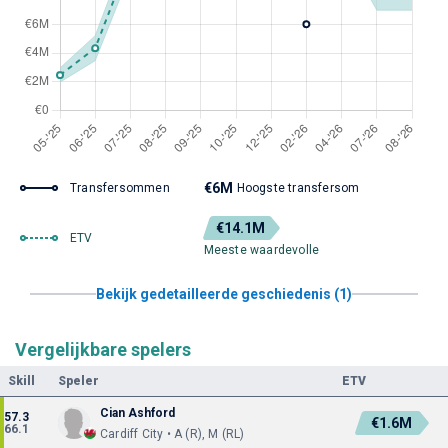
€6M
Transfersommen
Hoogste transfersom
€14.1M
ETV
Meeste waardevolle
Bekijk gedetailleerde geschiedenis (1)
Vergelijkbare spelers
Skill
Speler
ETV
Cian Ashford
57.3
€1.6M
66.1
Cardiff City • A (R), M (RL)