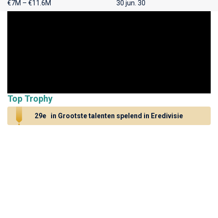
€7M – €11.6M
30 jun. 30
Top Trophy
29e
in Grootste talenten spelend in Eredivisie