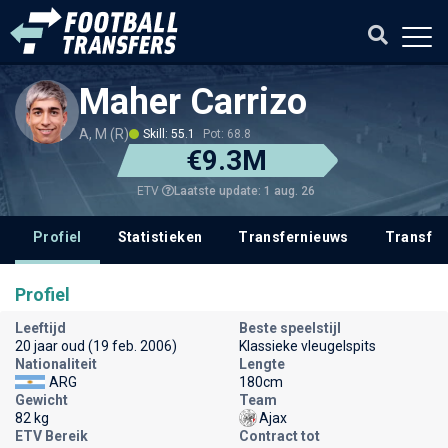
Maher Carrizo
A, M (R)
Skill: 55.1
Pot: 68.8
€9.3M
Laatste update: 1 aug. 26
ETV
Profiel
Statistieken
Transfernieuws
Transfer
Profiel
Leeftijd
Beste speelstijl
20 jaar oud (19 feb. 2006)
Klassieke vleugelspits
Nationaliteit
Lengte
ARG
180cm
Gewicht
Team
82 kg
Ajax
ETV Bereik
Contract tot