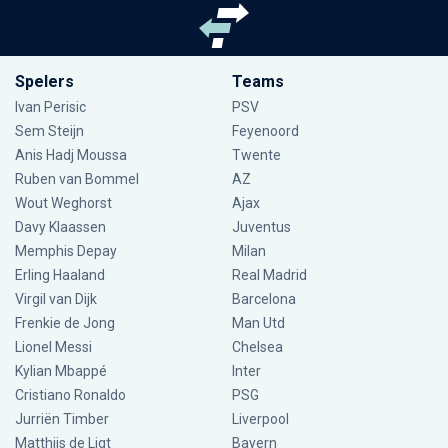
Spelers
Teams
Ivan Perisic
PSV
Sem Steijn
Feyenoord
Anis Hadj Moussa
Twente
Ruben van Bommel
AZ
Wout Weghorst
Ajax
Davy Klaassen
Juventus
Memphis Depay
Milan
Erling Haaland
Real Madrid
Virgil van Dijk
Barcelona
Frenkie de Jong
Man Utd
Lionel Messi
Chelsea
Kylian Mbappé
Inter
Cristiano Ronaldo
PSG
Jurriën Timber
Liverpool
Matthijs de Ligt
Bayern