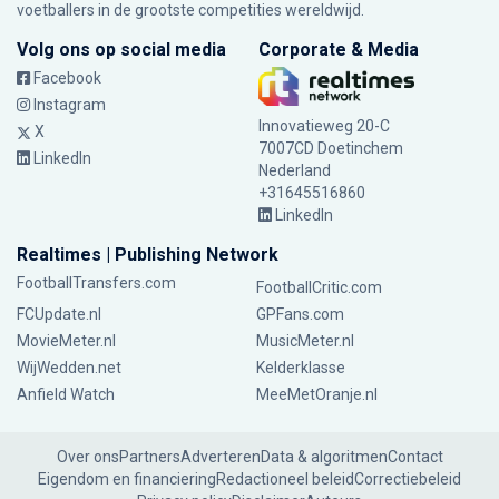
voetballers in de grootste competities wereldwijd.
Volg ons op social media
Corporate & Media
Facebook
Instagram
Innovatieweg 20-C
X
7007CD Doetinchem
LinkedIn
Nederland
+31645516860
LinkedIn
Realtimes | Publishing Network
FootballTransfers.com
FootballCritic.com
FCUpdate.nl
GPFans.com
MovieMeter.nl
MusicMeter.nl
WijWedden.net
Kelderklasse
Anfield Watch
MeeMetOranje.nl
Over ons
Partners
Adverteren
Data & algoritmen
Contact
Eigendom en financiering
Redactioneel beleid
Correctiebeleid