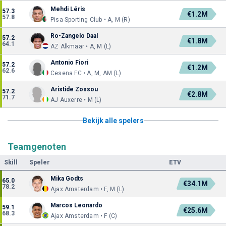
Mehdi Léris
57.3
€1.2M
57.8
Pisa Sporting Club • A, M (R)
Ro-Zangelo Daal
57.2
€1.8M
64.1
AZ Alkmaar • A, M (L)
Antonio Fiori
57.2
€1.2M
62.6
Cesena FC • A, M, AM (L)
Aristide Zossou
57.2
€2.8M
71.7
AJ Auxerre • M (L)
Bekijk alle spelers
Teamgenoten
Skill
Speler
ETV
Mika Godts
65.0
€34.1M
78.2
Ajax Amsterdam • F, M (L)
Marcos Leonardo
59.1
€25.6M
68.3
Ajax Amsterdam • F (C)