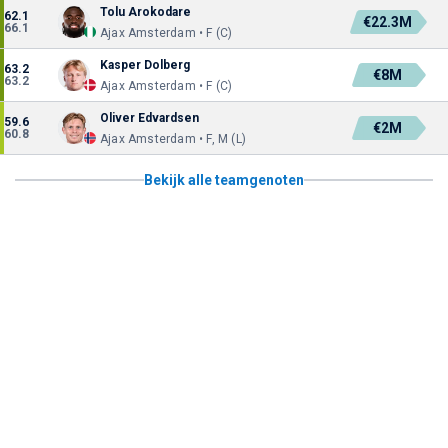
Tolu Arokodare
62.1
€22.3M
66.1
Ajax Amsterdam • F (C)
Kasper Dolberg
63.2
€8M
63.2
Ajax Amsterdam • F (C)
Oliver Edvardsen
59.6
€2M
60.8
Ajax Amsterdam • F, M (L)
Bekijk alle teamgenoten