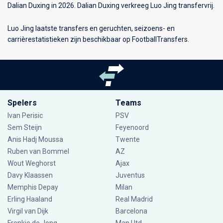
Dalian Duxing in 2026. Dalian Duxing verkreeg Luo Jing transfervrij.
Luo Jing laatste transfers en geruchten, seizoens- en
carrièrestatistieken zijn beschikbaar op FootballTransfers.
Spelers
Teams
Ivan Perisic
PSV
Sem Steijn
Feyenoord
Anis Hadj Moussa
Twente
Ruben van Bommel
AZ
Wout Weghorst
Ajax
Davy Klaassen
Juventus
Memphis Depay
Milan
Erling Haaland
Real Madrid
Virgil van Dijk
Barcelona