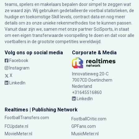
teams, spelers en makelaars bepalen door simpel te zeggen wat
ze waard zijn. Wij gebruiken gedetailleerde voetbal statistieken, de
huidige en toekomstige Skill levels, contract data en nog meer
details om zo onze unieke rekenmethodes toe te kunnen passen.
Vanuit daar zijn we, samen met onze partner SciSports, in staat
om een eigen transferwaarde voorspelling te doen en dat voor alle
voetballers in de grootste competities wereldwijd.
Volg ons op social media
Corporate & Media
Facebook
Instagram
Innovatieweg 20-C
X
7007CD Doetinchem
LinkedIn
Nederland
+31645516860
LinkedIn
Realtimes | Publishing Network
FootballTransfers.com
FootballCritic.com
FCUpdate.nl
GPFans.com
MovieMeter.nl
MusicMeter.nl