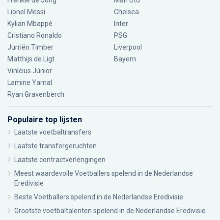
Frenkie de Jong
Man Utd
Lionel Messi
Chelsea
Kylian Mbappé
Inter
Cristiano Ronaldo
PSG
Jurriën Timber
Liverpool
Matthijs de Ligt
Bayern
Vinícius Júnior
Lamine Yamal
Ryan Gravenberch
Populaire top lijsten
Laatste voetbaltransfers
Laatste transfergeruchten
Laatste contractverlengingen
Meest waardevolle Voetballers spelend in de Nederlandse
Eredivisie
Beste Voetballers spelend in de Nederlandse Eredivisie
Grootste voetbaltalenten spelend in de Nederlandse Eredivisie