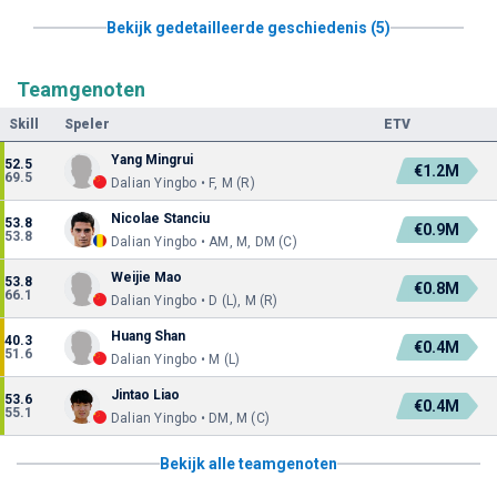
Bekijk gedetailleerde geschiedenis (5)
Teamgenoten
Skill
Speler
ETV
Yang Mingrui
52.5
€1.2M
69.5
Dalian Yingbo • F, M (R)
Nicolae Stanciu
53.8
€0.9M
53.8
Dalian Yingbo • AM, M, DM (C)
Weijie Mao
53.8
€0.8M
66.1
Dalian Yingbo • D (L), M (R)
Huang Shan
40.3
€0.4M
51.6
Dalian Yingbo • M (L)
Jintao Liao
53.6
€0.4M
55.1
Dalian Yingbo • DM, M (C)
Bekijk alle teamgenoten