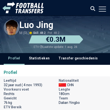
Luo Jing
M (RL)
Skill: 48.2
Pot: 48.2
€0.3M
Laatste update: 1 aug. 26
ETV
Profiel
Statistieken
Transfer geschiedenis
Profiel
Leeftijd
Nationaliteit
32 jaar oud ( 4 nov. 1993)
CHN
Voorkeurs voet
Lengte
Rechts
180cm
Gewicht
Team
76 kg
Dalian Yingbo
ETV Bereik