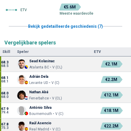
€5.6M
ETV
Meeste waardevolle
Bekijk gedetailleerde geschiedenis (7)
Vergelijkbare spelers
Skill
Speler
ETV
Sead Kolasinac
68.3
€2.1M
68.5
Atalanta BC • V (CL)
Adrián Dela
68.1
€2.2M
68.1
Levante UD • V (C)
Nathan Aké
68.0
€12.1M
68.0
Fenerbahce • V (CL)
António Silva
67.9
€18.1M
79.4
Bournemouth • V (C)
Raúl Asencio
67.8
€22.2M
75.3
Real Madrid • V (C)