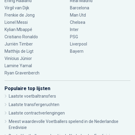
Erling Haaland
Real Madrid
Virgil van Dijk
Barcelona
Frenkie de Jong
Man Utd
Lionel Messi
Chelsea
Kylian Mbappé
Inter
Cristiano Ronaldo
PSG
Jurriën Timber
Liverpool
Matthijs de Ligt
Bayern
Vinícius Júnior
Lamine Yamal
Ryan Gravenberch
Populaire top lijsten
Laatste voetbaltransfers
Laatste transfergeruchten
Laatste contractverlengingen
Meest waardevolle Voetballers spelend in de Nederlandse
Eredivisie