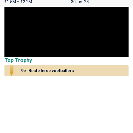
€1.5M – €2.2M
30 jun. 28
Top Trophy
9e
Beste Ierse voetballers