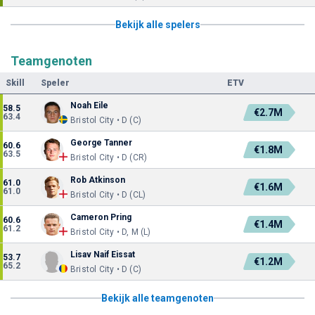
Bekijk alle spelers
Teamgenoten
Skill
Speler
ETV
Noah Eile
58.5
€2.7M
63.4
Bristol City • D (C)
George Tanner
60.6
€1.8M
63.5
Bristol City • D (CR)
Rob Atkinson
61.0
€1.6M
61.0
Bristol City • D (CL)
Cameron Pring
60.6
€1.4M
61.2
Bristol City • D, M (L)
Lisav Naif Eissat
53.7
€1.2M
65.2
Bristol City • D (C)
Bekijk alle teamgenoten