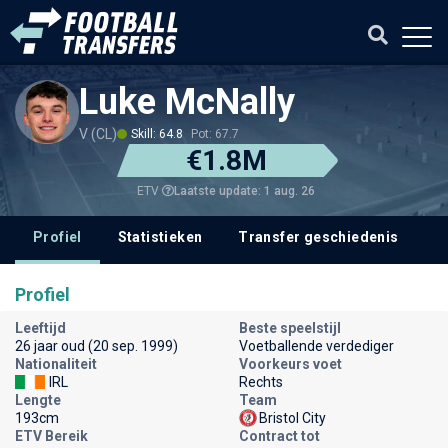
Luke McNally
V (CL)
Skill: 64.8
Pot: 67.7
€1.8M
Laatste update: 1 aug. 26
ETV
Profiel
Statistieken
Transfer geschiedenis
V
Profiel
Leeftijd
Beste speelstijl
26 jaar oud (20 sep. 1999)
Voetballende verdediger
Nationaliteit
Voorkeurs voet
IRL
Rechts
Lengte
Team
193cm
Bristol City
ETV Bereik
Contract tot