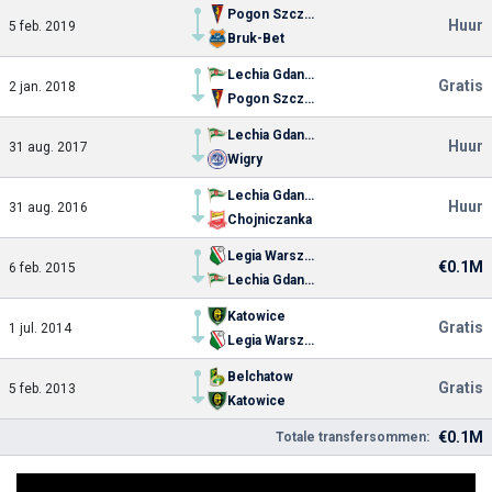
Pogon Szczecin
Huur
5 feb. 2019
Bruk-Bet
Lechia Gdansk
Gratis
2 jan. 2018
Pogon Szczecin
Lechia Gdansk
Huur
31 aug. 2017
Wigry
Lechia Gdansk
Huur
31 aug. 2016
Chojniczanka
Legia Warszawa
€0.1M
6 feb. 2015
Lechia Gdansk
Katowice
Gratis
1 jul. 2014
Legia Warszawa
Belchatow
Gratis
5 feb. 2013
Katowice
€0.1M
Totale transfersommen: