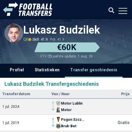
Lukasz Budzilek
GK
Skill: 41.9
Pot: 41.9
€60K
Laatste update: 1 aug. 26
ETV
Profiel
Statistieken
Transfer geschiedenis
V
Lukasz Budzilek Transfergeschiedenis
Transferdatum
Van / Naar
Prijs
Motor Lublin
1 jul. 2024
Motor
Pogon Szczecin
Gratis
1 jul. 2019
Bruk-Bet