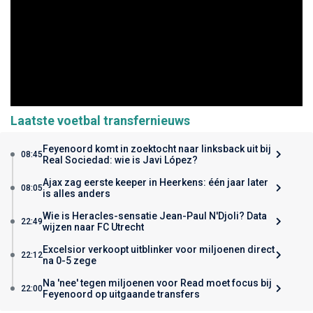
Laatste voetbal transfernieuws
Feyenoord komt in zoektocht naar linksback uit bij
08:45
Real Sociedad: wie is Javi López?
Ajax zag eerste keeper in Heerkens: één jaar later
08:05
is alles anders
Wie is Heracles-sensatie Jean-Paul N'Djoli? Data
22:49
wijzen naar FC Utrecht
Excelsior verkoopt uitblinker voor miljoenen direct
22:12
na 0-5 zege
Na 'nee' tegen miljoenen voor Read moet focus bij
22:00
Feyenoord op uitgaande transfers