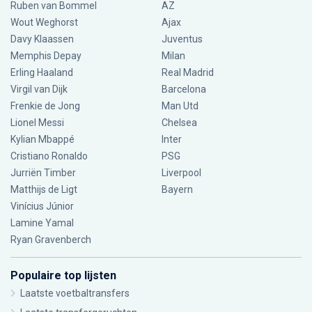
Ruben van Bommel
AZ
Wout Weghorst
Ajax
Davy Klaassen
Juventus
Memphis Depay
Milan
Erling Haaland
Real Madrid
Virgil van Dijk
Barcelona
Frenkie de Jong
Man Utd
Lionel Messi
Chelsea
Kylian Mbappé
Inter
Cristiano Ronaldo
PSG
Jurriën Timber
Liverpool
Matthijs de Ligt
Bayern
Vinícius Júnior
Lamine Yamal
Ryan Gravenberch
Populaire top lijsten
Laatste voetbaltransfers